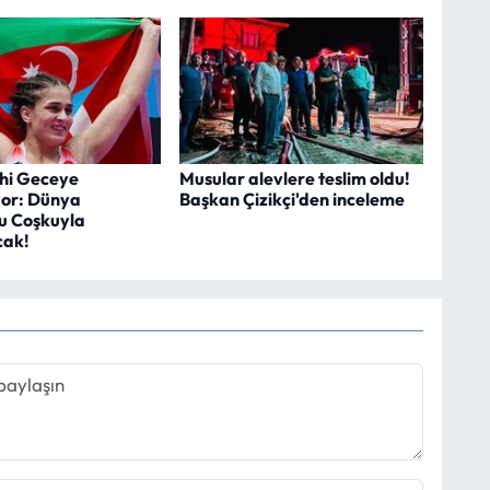
rihi Geceye
Musular alevlere teslim oldu!
yor: Dünya
Başkan Çizikçi'den inceleme
u Coşkuyla
cak!