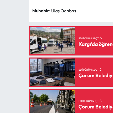
Siyaset
Muhabir:
Ulaş Odabaş
Spor
Sungurlu Haberleri
EDITÖRÜN SEÇTIĞI
Turizm
Kargı’da öğrenc
Uğurludağ Haberleri
Yaşam
EDITÖRÜN SEÇTIĞI
Çorum Belediyes
Yayla Haber
Yemek Tarifleri
EDITÖRÜN SEÇTIĞI
Yerel Haberler
Çorum Belediyes