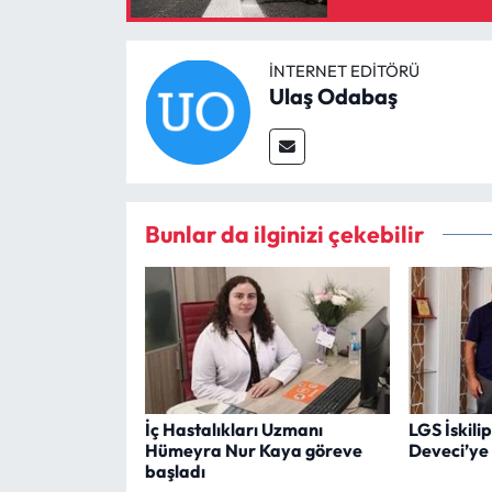
İNTERNET EDITÖRÜ
Ulaş Odabaş
Bunlar da ilginizi çekebilir
İç Hastalıkları Uzmanı
LGS İskilip
Hümeyra Nur Kaya göreve
Deveci’ye
başladı