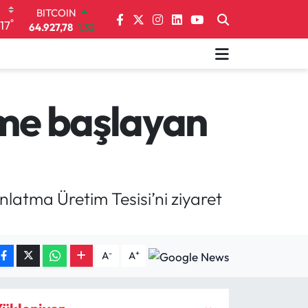
64.927,78
1.32
DOLAR
°
17
47,5894
0.08
EURO
55,0398
-0.02
STERLİN
64,1581
0.16
ime başlayan
GRAM ALTIN
6508.83
4.44
BİST100
13.703
11
ınlatma Üretim Tesisi’ni ziyaret
-
+
A
A