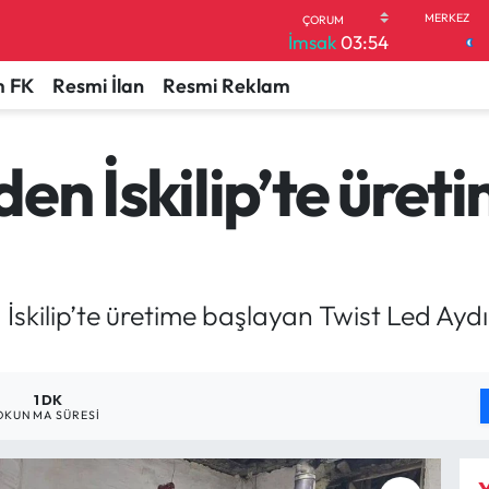
İmsak
03:54
 FK
Resmi İlan
Resmi Reklam
en İskilip’te üret
i, İskilip’te üretime başlayan Twist Led Ayd
1 DK
OKUNMA SÜRESI