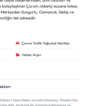
t odası haberlerinden, altın fiyatları ve
 kolaylaştıran Çorum nöbetçi eczane listesi,
r. Merkezden Sungurlu, Osmancık, İskilip ve
ciliğin tek adresidir.
Çorum Trafik Yoğunluk Haritası
Haber Arşivi
Reklam
akika | Yayla Haber sorumlu tutulamaz. Sitedeki tüm
terilse dahi, herhangi bir ortamda kullanılamaz ve