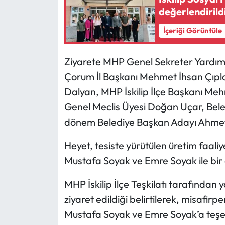
değerlendirild
Mecitözü Haberleri
İçeriği Görüntüle
Oğuzlar Haberleri
Ziyarete MHP Genel Sekreter Yardımcı
Ortaköy Haberleri
Çorum İl Başkanı Mehmet İhsan Çıpla
Dalyan, MHP İskilip İlçe Başkanı Mehmet 
Osmancık Haberleri
Genel Meclis Üyesi Doğan Uçar, Bele
dönem Belediye Başkan Adayı Ahmet 
Otomotiv
Heyet, tesiste yürütülen üretim faaliy
Resmi İlan
Mustafa Soyak ve Emre Soyak ile bir 
Resmi Reklam
MHP İskilip İlçe Teşkilatı tarafından
ziyaret edildiği belirtilerek, misafirp
Sağlık
Mustafa Soyak ve Emre Soyak’a teşek