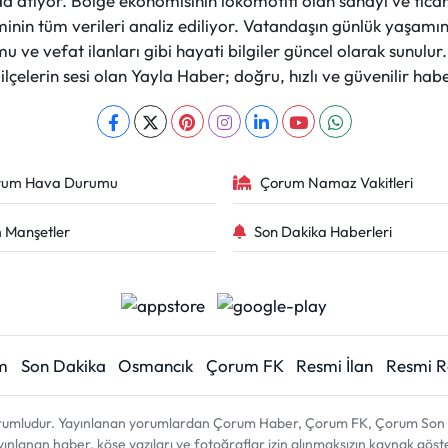
a atıyor. Bölge ekonomisinin lokomotifi olan sanayi ve ticare
nin tüm verileri analiz ediliyor. Vatandaşın günlük yaşamını
 ve vefat ilanları gibi hayati bilgiler güncel olarak sunulu
çelerin sesi olan Yayla Haber; doğru, hızlı ve güvenilir haber
rum Hava Durumu
Çorum Namaz Vakitleri
 Manşetler
Son Dakika Haberleri
m
Son Dakika
Osmancık
Çorum FK
Resmi İlan
Resmi 
sorumludur. Yayınlanan yorumlardan Çorum Haber, Çorum FK, Çorum Son D
 yayınlanan haber, köşe yazıları ve fotoğraflar izin alınmaksızın kaynak gös