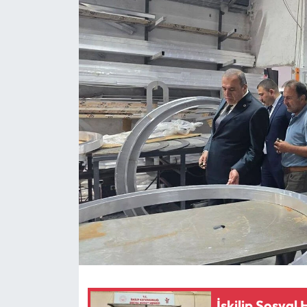
Eğitim
Ekonomi
Güncel
İskilip Haberleri
Kargı Haberleri
Kimdir?
Kültür Sanat
Laçin Haberleri
İskilip Sosyal
Magazin