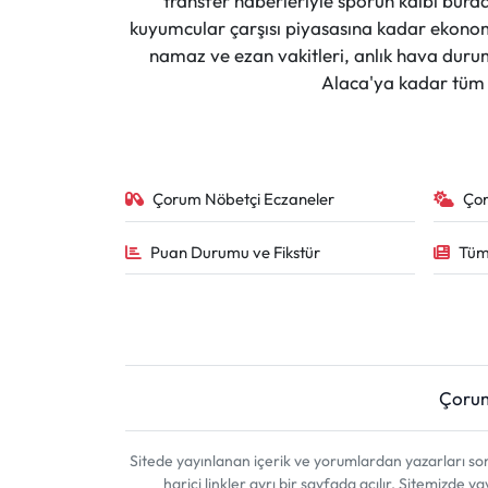
transfer haberleriyle sporun kalbi burad
kuyumcular çarşısı piyasasına kadar ekonomi
namaz ve ezan vakitleri, anlık hava durumu
Alaca'ya kadar tüm il
Çorum Nöbetçi Eczaneler
Ço
Puan Durumu ve Fikstür
Tüm
Çoru
Sitede yayınlanan içerik ve yorumlardan yazarları 
harici linkler ayrı bir sayfada açılır. Sitemizde