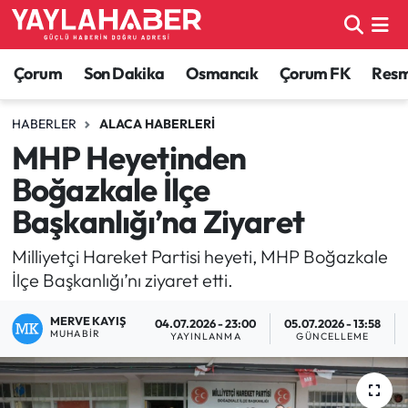
Alaca Haberleri
Çorum Nöbetçi Eczaneler
Çorum
Son Dakika
Osmancık
Çorum FK
Resmi
Bayat Haberleri
Çorum Hava Durumu
HABERLER
ALACA HABERLERI
MHP Heyetinden
Bilgi - Keşfet Haberleri
Çorum Namaz Vakitleri
Boğazkale İlçe
Bilim ve Teknoloji
Çorum Trafik Yoğunluk Haritası
Başkanlığı’na Ziyaret
Boğazkale Haberleri
TFF 1.Lig Puan Durumu ve Fikstür
Milliyetçi Hareket Partisi heyeti, MHP Boğazkale
İlçe Başkanlığı’nı ziyaret etti.
Çorum Haberleri
Tüm Manşetler
MERVE KAYIŞ
04.07.2026 - 23:00
05.07.2026 - 13:58
MUHABIR
YAYINLANMA
GÜNCELLEME
Çorum Son Dakika Haberleri
Son Dakika Haberleri
Dodurga Haberleri
Haber Arşivi