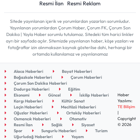
Resmi İlan
Resmi Reklam
Sitede yayınlanan içerik ve yorumlardan yazarları sorumludur.
Yayınlanan yorumlardan Çorum Haber, Çorum FK, Çorum Son
Dakika | Yayla Haber sorumlu tutulamaz. Sitedeki tüm harici linkler
ayrı bir sayfada açılır. Sitemizde yayınlanan haber, köşe yazıları ve
fotoğraflar izin alınmaksızın kaynak gösterilse dahi, herhangi bir
ortamda kullanılamaz ve yayınlanamaz
Alaca Haberleri
Bayat Haberleri
Boğazkale Haberleri
Çorum Haberleri
Çorum Son Dakika Haberleri
Dodurga Haberleri
Eğitim
Haber
Ekonomi
Güncel
İskilip Haberleri
Yazılımı:
Kargı Haberleri
Kültür Sanat
TE Bilişim
Laçin Haberleri
Mecitözü Haberleri
|
Oğuzlar Haberleri
Ortaköy Haberleri
Copyright
Osmancık Haberleri
Otomotiv
© 2026
Resmi İlan
Sağlık
Siyaset
Spor
Sungurlu Haberleri
Turizm
Uğurludağ Haberleri
Yaşam