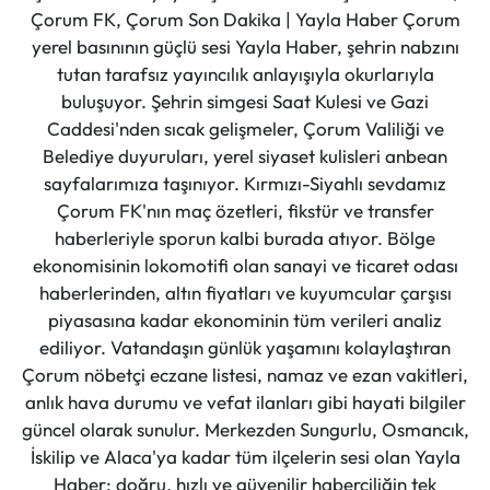
Çorum FK, Çorum Son Dakika | Yayla Haber Çorum
yerel basınının güçlü sesi Yayla Haber, şehrin nabzını
tutan tarafsız yayıncılık anlayışıyla okurlarıyla
buluşuyor. Şehrin simgesi Saat Kulesi ve Gazi
Caddesi'nden sıcak gelişmeler, Çorum Valiliği ve
Belediye duyuruları, yerel siyaset kulisleri anbean
sayfalarımıza taşınıyor. Kırmızı-Siyahlı sevdamız
Çorum FK'nın maç özetleri, fikstür ve transfer
haberleriyle sporun kalbi burada atıyor. Bölge
ekonomisinin lokomotifi olan sanayi ve ticaret odası
haberlerinden, altın fiyatları ve kuyumcular çarşısı
piyasasına kadar ekonominin tüm verileri analiz
ediliyor. Vatandaşın günlük yaşamını kolaylaştıran
Çorum nöbetçi eczane listesi, namaz ve ezan vakitleri,
anlık hava durumu ve vefat ilanları gibi hayati bilgiler
güncel olarak sunulur. Merkezden Sungurlu, Osmancık,
İskilip ve Alaca'ya kadar tüm ilçelerin sesi olan Yayla
Haber; doğru, hızlı ve güvenilir haberciliğin tek