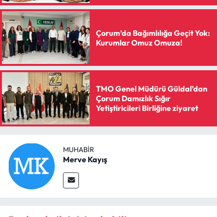
Çorum’da Bağımlılığa Geçit Yok:
Kurumlar Omuz Omuza!
TMO Genel Müdürü Güldal’dan
Çorum Damızlık Sığır
Yetiştiricileri Birliğine ziyaret
MUHABIR
Merve Kayış