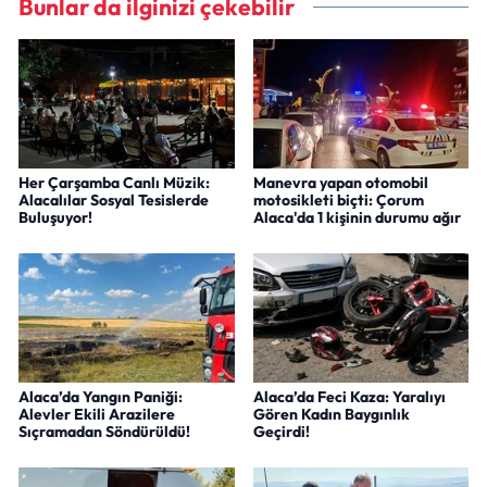
Bunlar da ilginizi çekebilir
Her Çarşamba Canlı Müzik:
Manevra yapan otomobil
Alacalılar Sosyal Tesislerde
motosikleti biçti: Çorum
Buluşuyor!
Alaca'da 1 kişinin durumu ağır
Alaca’da Yangın Paniği:
Alaca’da Feci Kaza: Yaralıyı
Alevler Ekili Arazilere
Gören Kadın Baygınlık
Sıçramadan Söndürüldü!
Geçirdi!