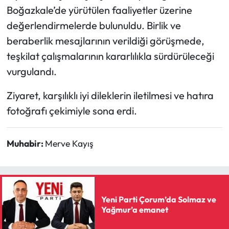
Siyaset
Boğazkale’de yürütülen faaliyetler üzerine
değerlendirmelerde bulunuldu. Birlik ve
Spor
beraberlik mesajlarının verildiği görüşmede,
teşkilat çalışmalarının kararlılıkla sürdürüleceği
Sungurlu Haberleri
vurgulandı.
Turizm
Ziyaret, karşılıklı iyi dileklerin iletilmesi ve hatıra
Uğurludağ Haberleri
fotoğrafı çekimiyle sona erdi.
Yaşam
Muhabir:
Merve Kayış
Yayla Haber
Yemek Tarifleri
Yeni Parti Çorum’da Solmaz ve
Yağmur’a emanet
Yerel Haberler