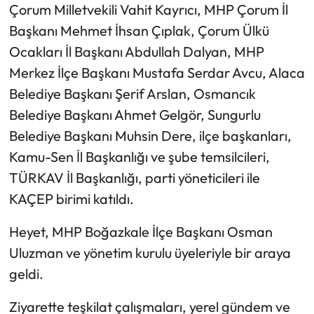
Çorum Milletvekili Vahit Kayrıcı, MHP Çorum İl
Başkanı Mehmet İhsan Çıplak, Çorum Ülkü
Mecitözü Haberleri
Ocakları İl Başkanı Abdullah Dalyan, MHP
Oğuzlar Haberleri
Merkez İlçe Başkanı Mustafa Serdar Avcu, Alaca
Belediye Başkanı Şerif Arslan, Osmancık
Ortaköy Haberleri
Belediye Başkanı Ahmet Gelgör, Sungurlu
Belediye Başkanı Muhsin Dere, ilçe başkanları,
Osmancık Haberleri
Kamu-Sen İl Başkanlığı ve şube temsilcileri,
Otomotiv
TÜRKAV İl Başkanlığı, parti yöneticileri ile
KAÇEP birimi katıldı.
Resmi İlan
Heyet, MHP Boğazkale İlçe Başkanı Osman
Resmi Reklam
Uluzman ve yönetim kurulu üyeleriyle bir araya
geldi.
Sağlık
Ziyarette teşkilat çalışmaları, yerel gündem ve