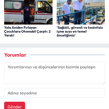
Yola Aniden Fırlayan
‘Sağlıklı, güvenli ve kesintisiz
Çocuklara Otomobil Çarptı: 2
içme suyu en temel
Yaralı!
önceliğimiz’
Yorumlar
Gönder