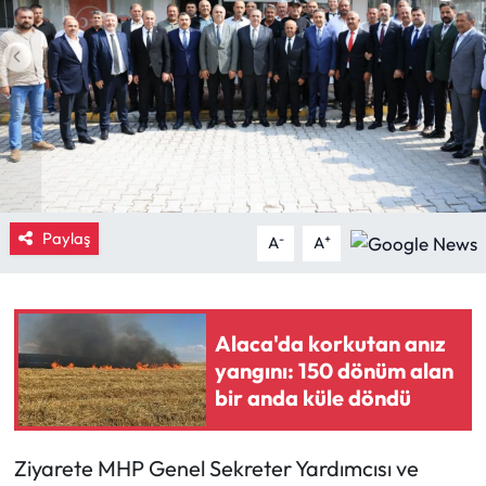
Eğitim
Ekonomi
Güncel
İskilip Haberleri
Paylaş
-
+
A
A
Kargı Haberleri
Kimdir?
Alaca'da korkutan anız
yangını: 150 dönüm alan
Kültür Sanat
bir anda küle döndü
Laçin Haberleri
Ziyarete MHP Genel Sekreter Yardımcısı ve
Magazin