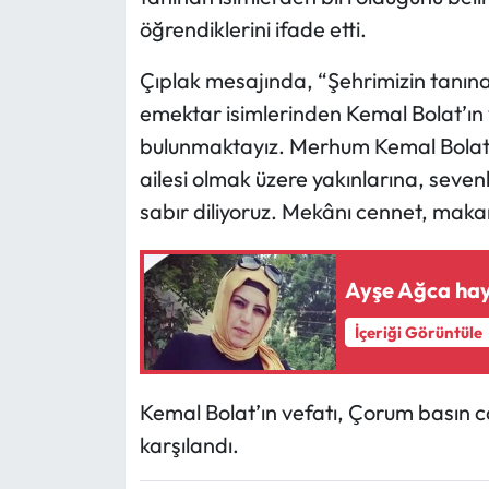
öğrendiklerini ifade etti.
Mecitözü Haberleri
Çıplak mesajında, “Şehrimizin tanına
Oğuzlar Haberleri
emektar isimlerinden Kemal Bolat’ın 
bulunmaktayız. Merhum Kemal Bolat’
Ortaköy Haberleri
ailesi olmak üzere yakınlarına, seve
sabır diliyoruz. Mekânı cennet, makamı
Osmancık Haberleri
Otomotiv
Ayşe Ağca hay
Resmi İlan
İçeriği Görüntüle
Resmi Reklam
Kemal Bolat’ın vefatı, Çorum basın 
Sağlık
karşılandı.