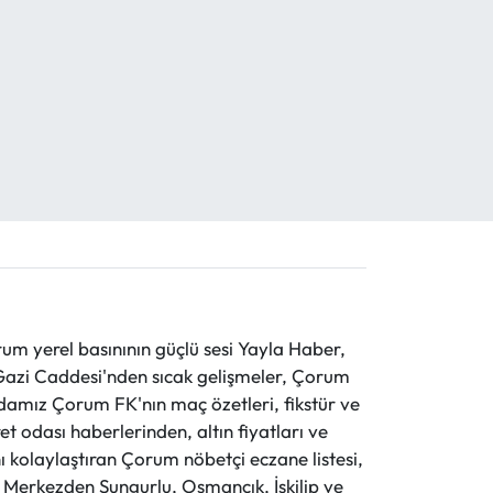
 yerel basınının güçlü sesi Yayla Haber,
ve Gazi Caddesi'nden sıcak gelişmeler, Çorum
evdamız Çorum FK'nın maç özetleri, fikstür ve
t odası haberlerinden, altın fiyatları ve
 kolaylaştıran Çorum nöbetçi eczane listesi,
r. Merkezden Sungurlu, Osmancık, İskilip ve