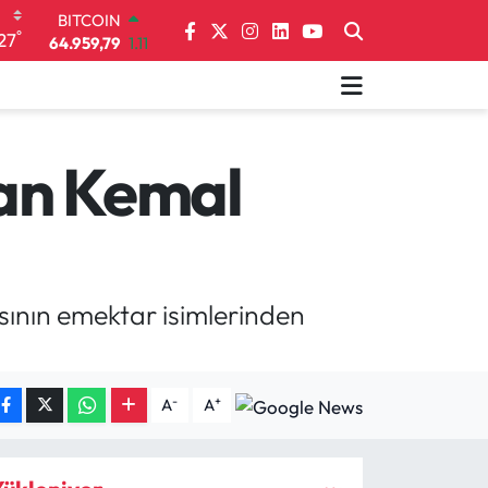
BITCOIN
°
27
64.959,79
1.11
DOLAR
47,7436
0.18
EURO
55,2510
0.32
STERLİN
tan Kemal
64,4811
0.38
GRAM ALTIN
6660.55
0.03
BİST100
13.779
-14
asının emektar isimlerinden
-
+
A
A