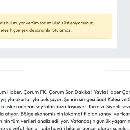
miş bulunuyor ve tüm sorumluluğu üstleniyorsunuz.
esi hiçbir şekilde sorumlu tutulamaz.
m Haber, Çorum FK, Çorum Son Dakika | Yayla Haber Çorum
layışıyla okurlarıyla buluşuyor. Şehrin simgesi Saat Kulesi 
et kulisleri anbean sayfalarımıza taşınıyor. Kırmızı-Siyahlı s
a atıyor. Bölge ekonomisinin lokomotifi olan sanayi ve ticare
nin tüm verileri analiz ediliyor. Vatandaşın günlük yaşamını
 ve vefat ilanları gibi hayati bilgiler güncel olarak sunulu