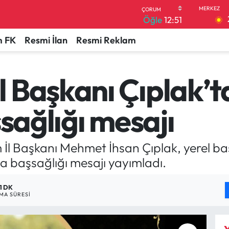
Öğle
12:51
 FK
Resmi İlan
Resmi Reklam
 Başkanı Çıplak’
şsağlığı mesajı
m İl Başkanı Mehmet İhsan Çıplak, yerel b
la başsağlığı mesajı yayımladı.
1 DK
MA SÜRESI