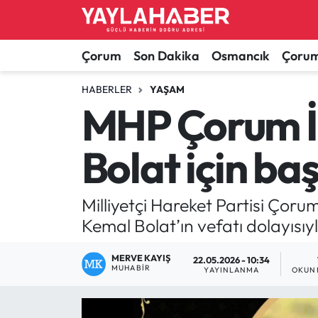
Alaca Haberleri
Çorum Nöbetçi Eczaneler
Çorum
Son Dakika
Osmancık
Çorum
Bayat Haberleri
Çorum Hava Durumu
HABERLER
YAŞAM
MHP Çorum İl
Bilgi - Keşfet Haberleri
Çorum Namaz Vakitleri
Bolat için ba
Bilim ve Teknoloji
Çorum Trafik Yoğunluk Haritası
Boğazkale Haberleri
TFF 1.Lig Puan Durumu ve Fikstür
Milliyetçi Hareket Partisi Çoru
Kemal Bolat’ın vefatı dolayısıy
Çorum Haberleri
Tüm Manşetler
MERVE KAYIŞ
22.05.2026 - 10:34
MUHABIR
Çorum Son Dakika Haberleri
Son Dakika Haberleri
YAYINLANMA
OKUN
Dodurga Haberleri
Haber Arşivi