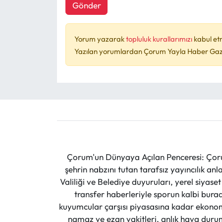
Gönder
Yorum yazarak
topluluk kurallarımızı
kabul et
Yazılan yorumlardan Çorum Yayla Haber Gazet
Çorum'un Dünyaya Açılan Penceresi: Çoru
şehrin nabzını tutan tarafsız yayıncılık an
Valiliği ve Belediye duyuruları, yerel siyas
transfer haberleriyle sporun kalbi burad
kuyumcular çarşısı piyasasına kadar ekonomi
namaz ve ezan vakitleri, anlık hava durumu