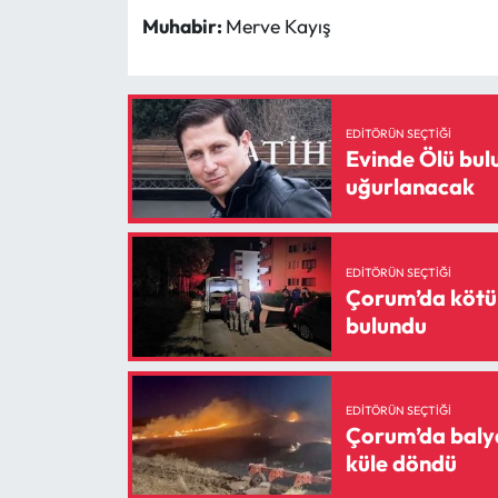
Siyaset
Muhabir:
Merve Kayış
Spor
Sungurlu Haberleri
EDITÖRÜN SEÇTIĞI
Evinde Ölü bul
Turizm
uğurlanacak
Uğurludağ Haberleri
EDITÖRÜN SEÇTIĞI
Yaşam
Çorum’da kötü 
bulundu
Yayla Haber
Yemek Tarifleri
EDITÖRÜN SEÇTIĞI
Çorum’da balya
küle döndü
Yerel Haberler