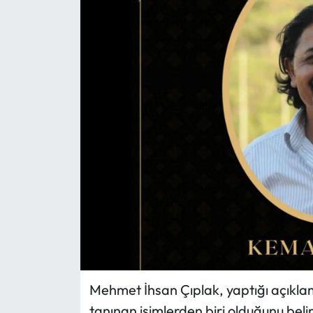
Eğitim
Ekonomi
Güncel
İskilip Haberleri
Kargı Haberleri
Kimdir?
Kültür Sanat
Laçin Haberleri
Mehmet İhsan Çıplak, yaptığı açıkla
tanınan isimlerden biri olduğunu beli
Magazin