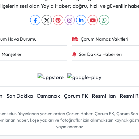
çelerin sesi olan Yayla Haber; doğru, hızlı ve güvenilir haber
rum Hava Durumu
Çorum Namaz Vakitleri
 Manşetler
Son Dakika Haberleri
m
Son Dakika
Osmancık
Çorum FK
Resmi İlan
Resmi 
sorumludur. Yayınlanan yorumlardan Çorum Haber, Çorum FK, Çorum Son D
 yayınlanan haber, köşe yazıları ve fotoğraflar izin alınmaksızın kaynak gös
yayınlanamaz