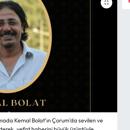
Y
mada Kemal Bolat’ın Çorum’da sevilen ve
rterek, vefat haberini büyük üzüntüyle