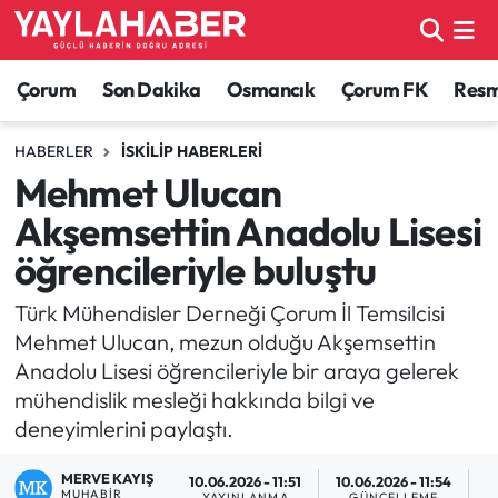
Alaca Haberleri
Çorum Nöbetçi Eczaneler
Çorum
Son Dakika
Osmancık
Çorum FK
Resmi
Bayat Haberleri
Çorum Hava Durumu
HABERLER
İSKILIP HABERLERI
Mehmet Ulucan
Bilgi - Keşfet Haberleri
Çorum Namaz Vakitleri
Akşemsettin Anadolu Lisesi
Bilim ve Teknoloji
Çorum Trafik Yoğunluk Haritası
öğrencileriyle buluştu
Boğazkale Haberleri
TFF 1.Lig Puan Durumu ve Fikstür
Türk Mühendisler Derneği Çorum İl Temsilcisi
Mehmet Ulucan, mezun olduğu Akşemsettin
Çorum Haberleri
Tüm Manşetler
Anadolu Lisesi öğrencileriyle bir araya gelerek
mühendislik mesleği hakkında bilgi ve
Çorum Son Dakika Haberleri
Son Dakika Haberleri
deneyimlerini paylaştı.
Dodurga Haberleri
Haber Arşivi
MERVE KAYIŞ
10.06.2026 - 11:51
10.06.2026 - 11:54
MUHABIR
YAYINLANMA
GÜNCELLEME
O