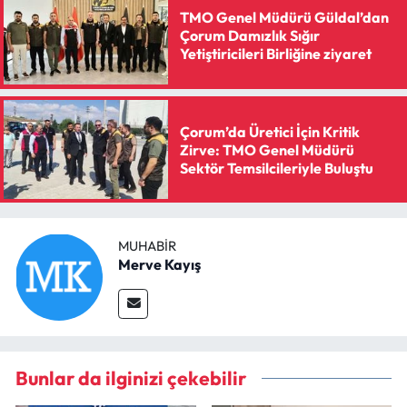
TMO Genel Müdürü Güldal’dan
Çorum Damızlık Sığır
Yetiştiricileri Birliğine ziyaret
Çorum’da Üretici İçin Kritik
Zirve: TMO Genel Müdürü
Sektör Temsilcileriyle Buluştu
MUHABIR
Merve Kayış
Bunlar da ilginizi çekebilir