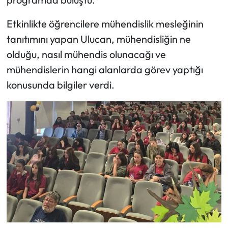
Etkinlikte öğrencilere mühendislik mesleğinin
Mecitözü Haberleri
tanıtımını yapan Ulucan, mühendisliğin ne
Oğuzlar Haberleri
olduğu, nasıl mühendis olunacağı ve
mühendislerin hangi alanlarda görev yaptığı
Ortaköy Haberleri
konusunda bilgiler verdi.
Osmancık Haberleri
Otomotiv
Resmi İlan
Resmi Reklam
Sağlık