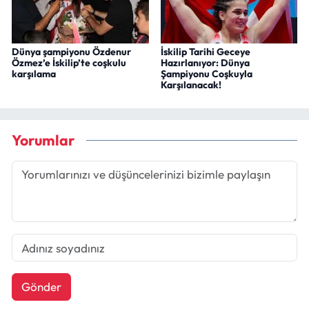
Dünya şampiyonu Özdenur
İskilip Tarihi Geceye
Özmez’e İskilip’te coşkulu
Hazırlanıyor: Dünya
karşılama
Şampiyonu Coşkuyla
Karşılanacak!
Yorumlar
Gönder