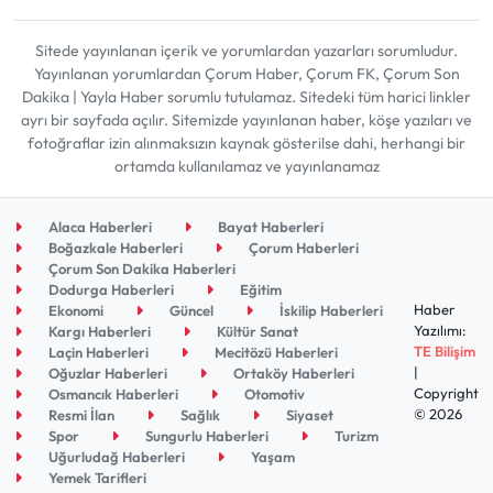
Sitede yayınlanan içerik ve yorumlardan yazarları sorumludur.
Yayınlanan yorumlardan Çorum Haber, Çorum FK, Çorum Son
Dakika | Yayla Haber sorumlu tutulamaz. Sitedeki tüm harici linkler
ayrı bir sayfada açılır. Sitemizde yayınlanan haber, köşe yazıları ve
fotoğraflar izin alınmaksızın kaynak gösterilse dahi, herhangi bir
ortamda kullanılamaz ve yayınlanamaz
Alaca Haberleri
Bayat Haberleri
Boğazkale Haberleri
Çorum Haberleri
Çorum Son Dakika Haberleri
Dodurga Haberleri
Eğitim
Haber
Ekonomi
Güncel
İskilip Haberleri
Yazılımı:
Kargı Haberleri
Kültür Sanat
TE Bilişim
Laçin Haberleri
Mecitözü Haberleri
|
Oğuzlar Haberleri
Ortaköy Haberleri
Copyright
Osmancık Haberleri
Otomotiv
© 2026
Resmi İlan
Sağlık
Siyaset
Spor
Sungurlu Haberleri
Turizm
Uğurludağ Haberleri
Yaşam
Yemek Tarifleri