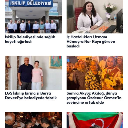
İskilip Belediyesi’nde sağlık
İç Hastalıkları Uzmanı
heyeti ağırladı
Hümeyra Nur Kaya göreve
başladı
LGS İskilip birincisi Berra
Semra Akyüz Akdağ, dünya
Deveci’ye belediyede tebrik
şampiyonu Özdenur Özmez’in
sevincine ortak oldu