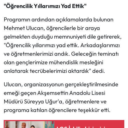
Siyaset
"Öğrencilik Yıllarımızı Yad Ettik"
Spor
Programın ardından açıklamalarda bulunan
Mehmet Ulucan, öğrencilerle bir araya
Sungurlu Haberleri
gelmekten duyduğu memnuniyeti dile getirerek,
"Öğrencilik yıllarımızı yad ettik. Arkadaşlarımızı
Turizm
ve öğretmenlerimizi andık. Geleceğin teminatı
Uğurludağ Haberleri
olan gençlerimize mühendislik mesleğini
anlatarak tecrübelerimizi aktardık" dedi.
Yaşam
Ulucan, organizasyonun gerçekleştirilmesinde
Yayla Haber
emeği geçen Akşemsettin Anadolu Lisesi
Müdürü Süreyya Uğur'a, öğretmenlere ve
Yemek Tarifleri
programa katılan öğrencilere teşekkür etti.
Yerel Haberler