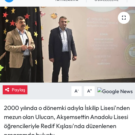
Eğitim
Ekonomi
Güncel
İskilip Haberleri
Kargı Haberleri
Kimdir?
Paylaş
-
+
A
A
Kültür Sanat
2000 yılında o dönemki adıyla İskilip Lisesi'nden
mezun olan Ulucan, Akşemsettin Anadolu Lisesi
Laçin Haberleri
öğrencileriyle Redif Kışlası'nda düzenlenen
Magazin
programda buluştu.