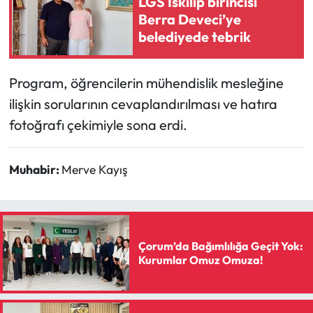
LGS İskilip birincisi
Berra Deveci’ye
belediyede tebrik
Program, öğrencilerin mühendislik mesleğine
ilişkin sorularının cevaplandırılması ve hatıra
fotoğrafı çekimiyle sona erdi.
Muhabir:
Merve Kayış
Çorum’da Bağımlılığa Geçit Yok:
Kurumlar Omuz Omuza!