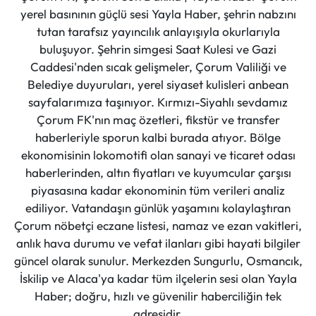
yerel basınının güçlü sesi Yayla Haber, şehrin nabzını
tutan tarafsız yayıncılık anlayışıyla okurlarıyla
buluşuyor. Şehrin simgesi Saat Kulesi ve Gazi
Caddesi'nden sıcak gelişmeler, Çorum Valiliği ve
Belediye duyuruları, yerel siyaset kulisleri anbean
sayfalarımıza taşınıyor. Kırmızı-Siyahlı sevdamız
Çorum FK'nın maç özetleri, fikstür ve transfer
haberleriyle sporun kalbi burada atıyor. Bölge
ekonomisinin lokomotifi olan sanayi ve ticaret odası
haberlerinden, altın fiyatları ve kuyumcular çarşısı
piyasasına kadar ekonominin tüm verileri analiz
ediliyor. Vatandaşın günlük yaşamını kolaylaştıran
Çorum nöbetçi eczane listesi, namaz ve ezan vakitleri,
anlık hava durumu ve vefat ilanları gibi hayati bilgiler
güncel olarak sunulur. Merkezden Sungurlu, Osmancık,
İskilip ve Alaca'ya kadar tüm ilçelerin sesi olan Yayla
Haber; doğru, hızlı ve güvenilir haberciliğin tek
adresidir.