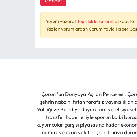
Gönder
Yorum yazarak
topluluk kurallarımızı
kabul et
Yazılan yorumlardan Çorum Yayla Haber Gazet
Çorum'un Dünyaya Açılan Penceresi: Çoru
şehrin nabzını tutan tarafsız yayıncılık an
Valiliği ve Belediye duyuruları, yerel siyas
transfer haberleriyle sporun kalbi burad
kuyumcular çarşısı piyasasına kadar ekonomi
namaz ve ezan vakitleri, anlık hava durumu