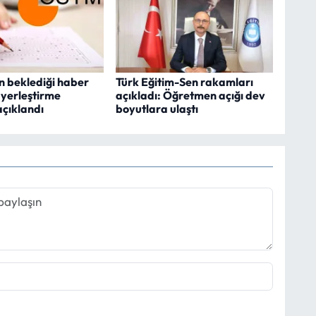
n beklediği haber
Türk Eğitim-Sen rakamları
 yerleştirme
açıkladı: Öğretmen açığı dev
açıklandı
boyutlara ulaştı