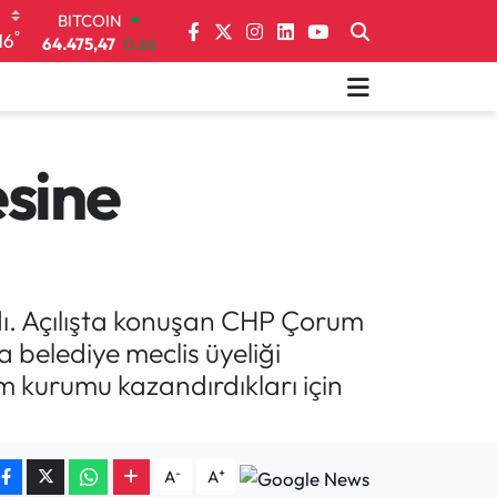
BITCOIN
64.475,47
0.66
°
16
DOLAR
47,5971
0.05
EURO
55,1336
0.18
STERLİN
esine
64,2534
0.22
GRAM ALTIN
6527.85
0.54
BİST100
13.703
11
dı. Açılışta konuşan CHP Çorum
a belediye meclis üyeliği
tim kurumu kazandırdıkları için
-
+
A
A