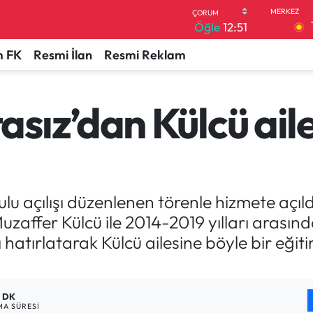
Öğle
12:51
 FK
Resmi İlan
Resmi Reklam
sız’dan Külcü ail
u açılışı düzenlenen törenle hizmete açıl
uzaffer Külcü ile 2014-2019 yılları arasınd
ı hatırlatarak Külcü ailesine böyle bir eği
1 DK
A SÜRESI