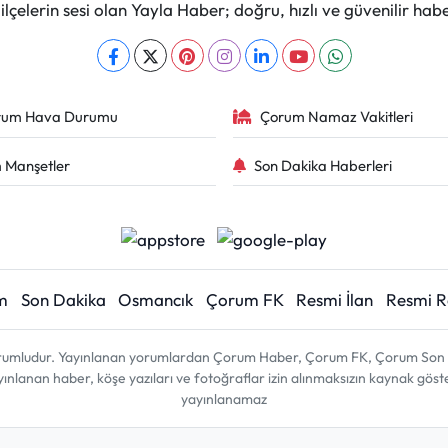
çelerin sesi olan Yayla Haber; doğru, hızlı ve güvenilir haber
rum Hava Durumu
Çorum Namaz Vakitleri
 Manşetler
Son Dakika Haberleri
m
Son Dakika
Osmancık
Çorum FK
Resmi İlan
Resmi 
sorumludur. Yayınlanan yorumlardan Çorum Haber, Çorum FK, Çorum Son D
 yayınlanan haber, köşe yazıları ve fotoğraflar izin alınmaksızın kaynak gös
yayınlanamaz