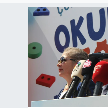
Eğitim
Ekonomi
Güncel
İskilip Haberleri
Kargı Haberleri
Kimdir?
Kültür Sanat
Laçin Haberleri
Magazin