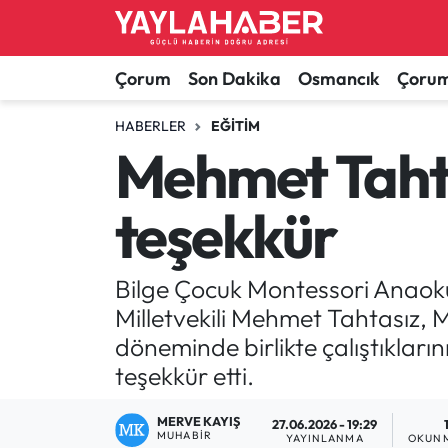
Alaca Haberleri
Çorum Nöbetçi Eczaneler
Çorum
Son Dakika
Osmancık
Çorum
Bayat Haberleri
Çorum Hava Durumu
HABERLER
EĞITIM
Mehmet Tahta
Bilgi - Keşfet Haberleri
Çorum Namaz Vakitleri
teşekkür
Bilim ve Teknoloji
Çorum Trafik Yoğunluk Haritası
Boğazkale Haberleri
TFF 1.Lig Puan Durumu ve Fikstür
Bilge Çocuk Montessori Anaokul
Milletvekili Mehmet Tahtasız, M
Çorum Haberleri
Tüm Manşetler
döneminde birlikte çalıştıkların
teşekkür etti.
Çorum Son Dakika Haberleri
Son Dakika Haberleri
MERVE KAYIŞ
27.06.2026 - 19:29
Dodurga Haberleri
Haber Arşivi
MUHABIR
YAYINLANMA
OKUNM