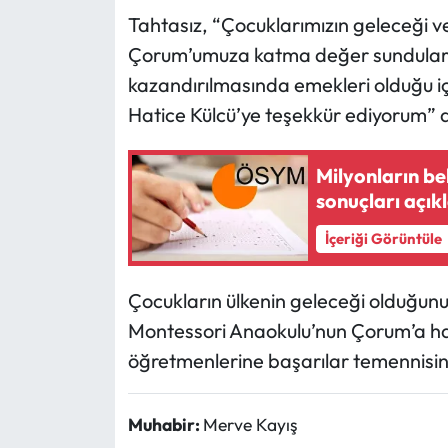
Tahtasız, “Çocuklarımızın geleceği ve
Mecitözü Haberleri
Çorum’umuza katma değer sundular.
kazandırılmasında emekleri olduğu iç
Oğuzlar Haberleri
Hatice Külcü’ye teşekkür ediyorum” 
Ortaköy Haberleri
Milyonların be
sonuçları açık
Osmancık Haberleri
İçeriği Görüntüle
Otomotiv
Çocukların ülkenin geleceği olduğunu
Resmi İlan
Montessori Anaokulu’nun Çorum’a hayır
Resmi Reklam
öğretmenlerine başarılar temennisi
Sağlık
Muhabir:
Merve Kayış