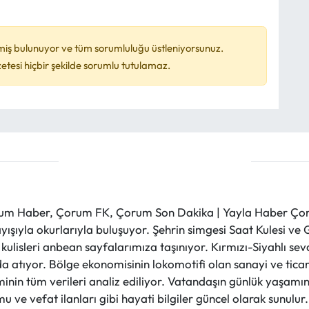
miş bulunuyor ve tüm sorumluluğu üstleniyorsunuz.
esi hiçbir şekilde sorumlu tutulamaz.
m Haber, Çorum FK, Çorum Son Dakika | Yayla Haber Çorum
layışıyla okurlarıyla buluşuyor. Şehrin simgesi Saat Kulesi 
et kulisleri anbean sayfalarımıza taşınıyor. Kırmızı-Siyahlı s
a atıyor. Bölge ekonomisinin lokomotifi olan sanayi ve ticare
nin tüm verileri analiz ediliyor. Vatandaşın günlük yaşamını
 ve vefat ilanları gibi hayati bilgiler güncel olarak sunulu