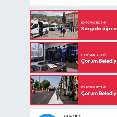
Siyaset
Spor
EDITÖRÜN SEÇTIĞI
Kargı’da öğrenc
Sungurlu Haberleri
Turizm
Uğurludağ Haberleri
EDITÖRÜN SEÇTIĞI
Çorum Belediyes
Yaşam
Yayla Haber
EDITÖRÜN SEÇTIĞI
Çorum Belediyes
Yemek Tarifleri
Yerel Haberler
MUHABIR