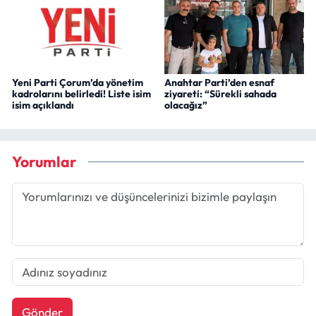
Yeni Parti Çorum’da yönetim
Anahtar Parti’den esnaf
kadrolarını belirledi! Liste isim
ziyareti: “Sürekli sahada
isim açıklandı
olacağız”
Yorumlar
Gönder