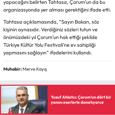
yapacağını belirten Tahtasız, Çorum’un da bu
Siyaset
organizasyonda yer alması gerektiğini ifade etti.
Spor
Tahtasız açıklamasında, “Sayın Bakan, söz
Sungurlu Haberleri
kişinin aynasıdır. Verdiğiniz sözleri tutun ve
önümüzdeki yıl Çorum’un hak ettiği şekilde
Turizm
Türkiye Kültür Yolu Festivali’ne ev sahipliği
yapmasını sağlayın” ifadelerini kullandı.
Uğurludağ Haberleri
Yaşam
Muhabir:
Merve Kayış
Yayla Haber
Yemek Tarifleri
Yusuf Ahlatcı: Çorum’un dört bir
yanını eserlerle donatıyoruz
Yerel Haberler