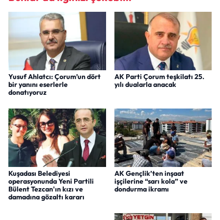
Yusuf Ahlatcı: Çorum’un dört
AK Parti Çorum teşkilatı 25.
bir yanını eserlerle
yılı dualarla anacak
donatıyoruz
Kuşadası Belediyesi
AK Gençlik’ten inşaat
operasyonunda Yeni Partili
işçilerine “sarı kola” ve
Bülent Tezcan'ın kızı ve
dondurma ikramı
damadına gözaltı kararı