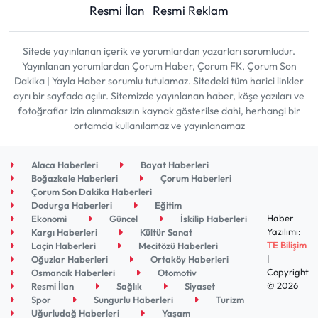
Resmi İlan
Resmi Reklam
Sitede yayınlanan içerik ve yorumlardan yazarları sorumludur.
Yayınlanan yorumlardan Çorum Haber, Çorum FK, Çorum Son
Dakika | Yayla Haber sorumlu tutulamaz. Sitedeki tüm harici linkler
ayrı bir sayfada açılır. Sitemizde yayınlanan haber, köşe yazıları ve
fotoğraflar izin alınmaksızın kaynak gösterilse dahi, herhangi bir
ortamda kullanılamaz ve yayınlanamaz
Alaca Haberleri
Bayat Haberleri
Boğazkale Haberleri
Çorum Haberleri
Çorum Son Dakika Haberleri
Dodurga Haberleri
Eğitim
Haber
Ekonomi
Güncel
İskilip Haberleri
Yazılımı:
Kargı Haberleri
Kültür Sanat
TE Bilişim
Laçin Haberleri
Mecitözü Haberleri
|
Oğuzlar Haberleri
Ortaköy Haberleri
Copyright
Osmancık Haberleri
Otomotiv
© 2026
Resmi İlan
Sağlık
Siyaset
Spor
Sungurlu Haberleri
Turizm
Uğurludağ Haberleri
Yaşam