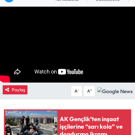
Eğitim
Ekonomi
Güncel
İskilip Haberleri
Kargı Haberleri
Kimdir?
Paylaş
-
+
A
A
Kültür Sanat
AK Gençlik’ten inşaat
Laçin Haberleri
işçilerine “sarı kola” ve
dondurma ikramı
Magazin