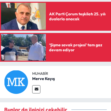
AK Parti Çorum teşkilatı 25. yılı
dualarla anacak
‘Şişme savak projesi’ tam gaz
devam ediyor
MUHABIR
Merve Kayış
Bunlar da ilginizi çekebilir