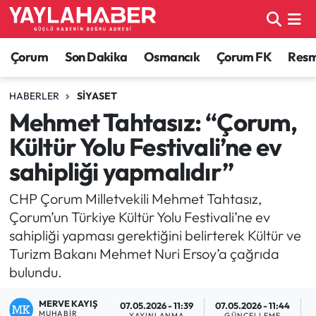
Alaca Haberleri
Çorum Nöbetçi Eczaneler
Çorum
Son Dakika
Osmancık
Çorum FK
Resmi
Bayat Haberleri
Çorum Hava Durumu
HABERLER
SIYASET
Mehmet Tahtasız: “Çorum,
Bilgi - Keşfet Haberleri
Çorum Namaz Vakitleri
Kültür Yolu Festivali’ne ev
Bilim ve Teknoloji
Çorum Trafik Yoğunluk Haritası
sahipliği yapmalıdır”
Boğazkale Haberleri
TFF 1.Lig Puan Durumu ve Fikstür
CHP Çorum Milletvekili Mehmet Tahtasız,
Çorum’un Türkiye Kültür Yolu Festivali’ne ev
Çorum Haberleri
Tüm Manşetler
sahipliği yapması gerektiğini belirterek Kültür ve
Turizm Bakanı Mehmet Nuri Ersoy’a çağrıda
Çorum Son Dakika Haberleri
Son Dakika Haberleri
bulundu.
Dodurga Haberleri
Haber Arşivi
MERVE KAYIŞ
07.05.2026 - 11:39
07.05.2026 - 11:44
MUHABIR
YAYINLANMA
GÜNCELLEME