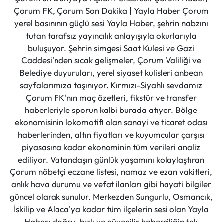
Çorum FK, Çorum Son Dakika | Yayla Haber Çorum
yerel basınının güçlü sesi Yayla Haber, şehrin nabzını
tutan tarafsız yayıncılık anlayışıyla okurlarıyla
buluşuyor. Şehrin simgesi Saat Kulesi ve Gazi
Caddesi'nden sıcak gelişmeler, Çorum Valiliği ve
Belediye duyuruları, yerel siyaset kulisleri anbean
sayfalarımıza taşınıyor. Kırmızı-Siyahlı sevdamız
Çorum FK'nın maç özetleri, fikstür ve transfer
haberleriyle sporun kalbi burada atıyor. Bölge
ekonomisinin lokomotifi olan sanayi ve ticaret odası
haberlerinden, altın fiyatları ve kuyumcular çarşısı
piyasasına kadar ekonominin tüm verileri analiz
ediliyor. Vatandaşın günlük yaşamını kolaylaştıran
Çorum nöbetçi eczane listesi, namaz ve ezan vakitleri,
anlık hava durumu ve vefat ilanları gibi hayati bilgiler
güncel olarak sunulur. Merkezden Sungurlu, Osmancık,
İskilip ve Alaca'ya kadar tüm ilçelerin sesi olan Yayla
Haber; doğru, hızlı ve güvenilir haberciliğin tek