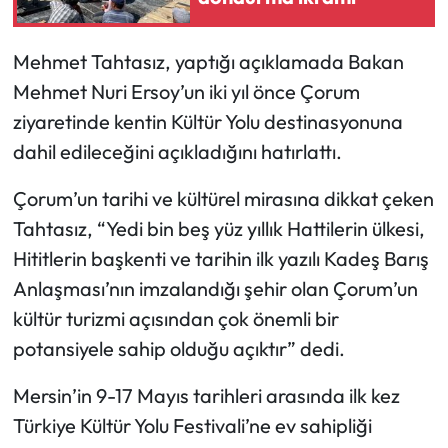
Mecitözü Haberleri
Mehmet Tahtasız, yaptığı açıklamada Bakan
Mehmet Nuri Ersoy’un iki yıl önce Çorum
Oğuzlar Haberleri
ziyaretinde kentin Kültür Yolu destinasyonuna
Ortaköy Haberleri
dahil edileceğini açıkladığını hatırlattı.
Çorum’un tarihi ve kültürel mirasına dikkat çeken
Osmancık Haberleri
Tahtasız, “Yedi bin beş yüz yıllık Hattilerin ülkesi,
Otomotiv
Hititlerin başkenti ve tarihin ilk yazılı Kadeş Barış
Anlaşması’nın imzalandığı şehir olan Çorum’un
Resmi İlan
kültür turizmi açısından çok önemli bir
potansiyele sahip olduğu açıktır” dedi.
Resmi Reklam
Mersin’in 9-17 Mayıs tarihleri arasında ilk kez
Sağlık
Türkiye Kültür Yolu Festivali’ne ev sahipliği