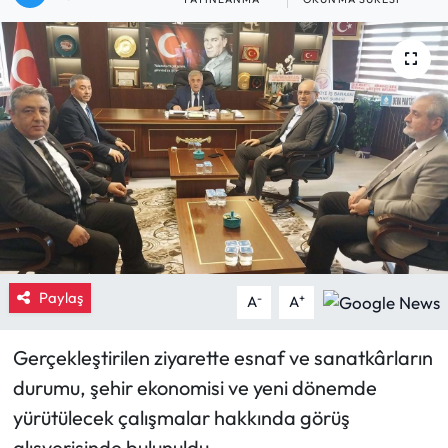
Eğitim
Ekonomi
Güncel
İskilip Haberleri
Kargı Haberleri
Kimdir?
Paylaş
-
+
A
A
Kültür Sanat
Gerçekleştirilen ziyarette esnaf ve sanatkârların
durumu, şehir ekonomisi ve yeni dönemde
Laçin Haberleri
yürütülecek çalışmalar hakkında görüş
Magazin
alışverişinde bulunuldu.