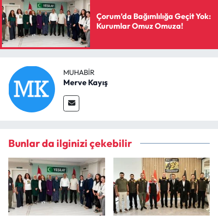
Çorum’da Bağımlılığa Geçit Yok:
Kurumlar Omuz Omuza!
MUHABIR
Merve Kayış
Bunlar da ilginizi çekebilir