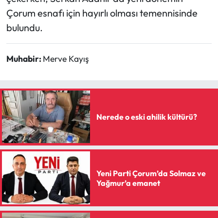
Çorum esnafı için hayırlı olması temennisinde
bulundu.
Muhabir:
Merve Kayış
Nerede o eski ahilik kültürü?
Yeni Parti Çorum’da Solmaz ve
Yağmur’a emanet