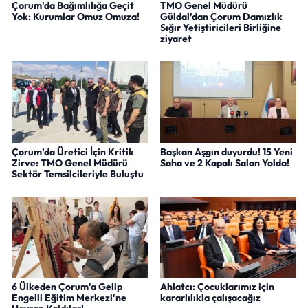
Çorum’da Bağımlılığa Geçit
TMO Genel Müdürü
Yok: Kurumlar Omuz Omuza!
Güldal’dan Çorum Damızlık
Sığır Yetiştiricileri Birliğine
ziyaret
Çorum’da Üretici İçin Kritik
Başkan Aşgın duyurdu! 15 Yeni
Zirve: TMO Genel Müdürü
Saha ve 2 Kapalı Salon Yolda!
Sektör Temsilcileriyle Buluştu
6 Ülkeden Çorum'a Gelip
Ahlatcı: Çocuklarımız için
Engelli Eğitim Merkezi'ne
kararlılıkla çalışacağız