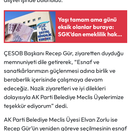
Mecitözü Haberleri
Yaşı tamam ama günü
eksik olanlar buraya:
Oğuzlar Haberleri
SGK’dan emeklilik hakkı
kazandıran reçete
Ortaköy Haberleri
ÇESOB Başkanı Recep Gür, ziyaretten duyduğu
Osmancık Haberleri
memnuniyeti dile getirerek, “Esnaf ve
sanatkârlarımızın güçlenmesi adına birlik ve
Otomotiv
beraberlik içerisinde çalışmaya devam
edeceğiz. Nazik ziyaretleri ve iyi dilekleri
Resmi İlan
dolayısıyla AK Parti Belediye Meclis Üyelerimize
Resmi Reklam
teşekkür ediyorum” dedi.
Sağlık
AK Parti Belediye Meclis Üyesi Elvan Zorlu ise
Recep Gür’ün yeniden göreve seçilmesinin esnaf