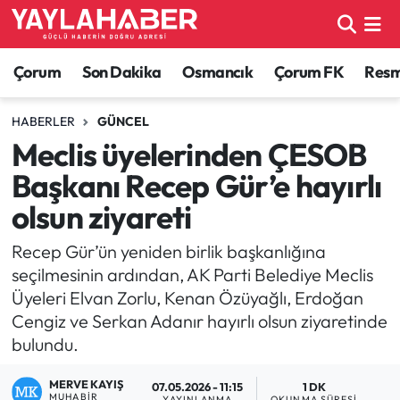
Alaca Haberleri
Çorum Nöbetçi Eczaneler
Çorum
Son Dakika
Osmancık
Çorum FK
Resmi
Bayat Haberleri
Çorum Hava Durumu
HABERLER
GÜNCEL
Meclis üyelerinden ÇESOB
Bilgi - Keşfet Haberleri
Çorum Namaz Vakitleri
Başkanı Recep Gür’e hayırlı
Bilim ve Teknoloji
Çorum Trafik Yoğunluk Haritası
olsun ziyareti
Boğazkale Haberleri
TFF 1.Lig Puan Durumu ve Fikstür
Recep Gür’ün yeniden birlik başkanlığına
seçilmesinin ardından, AK Parti Belediye Meclis
Çorum Haberleri
Tüm Manşetler
Üyeleri Elvan Zorlu, Kenan Özüyağlı, Erdoğan
Cengiz ve Serkan Adanır hayırlı olsun ziyaretinde
Çorum Son Dakika Haberleri
Son Dakika Haberleri
bulundu.
Dodurga Haberleri
Haber Arşivi
MERVE KAYIŞ
07.05.2026 - 11:15
1 DK
MUHABIR
YAYINLANMA
OKUNMA SÜRESI