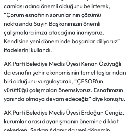
Siyaset
camiası adına önemli olduğunu belirterek,
“Çorum esnafının sorunlarının çözümü
Spor
noktasında Sayın Başkanımızın önemli
Sungurlu Haberleri
çalışmalara imza atacağına inanıyoruz.
Kendisine yeni döneminde başarılar diliyoruz”
Turizm
ifadelerini kullandı.
Uğurludağ Haberleri
AK Parti Belediye Meclis Üyesi Kenan Özüyağlı
da esnafın şehir ekonomisinin temel taşlarından
Yaşam
biri olduğunu vurgulayarak, “ÇESOB’un
yürüttüğü çalışmaları önemsiyoruz. Esnafımızın
Yayla Haber
yanında olmaya devam edeceğiz” diye konuştu.
Yemek Tarifleri
AK Parti Belediye Meclis Üyesi Erdoğan Cengiz,
kurumlar arası dayanışmanın önemine dikkat
Yerel Haberler
çekerken, Serkan Adanır da yeni dönemin