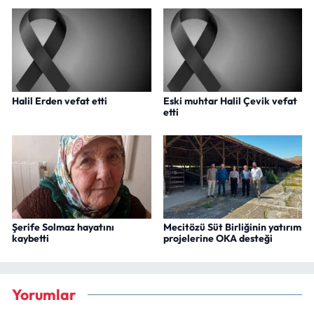
Halil Erden vefat etti
Eski muhtar Halil Çevik vefat
etti
Şerife Solmaz hayatını
Mecitözü Süt Birliğinin yatırım
kaybetti
projelerine OKA desteği
Yorumlar