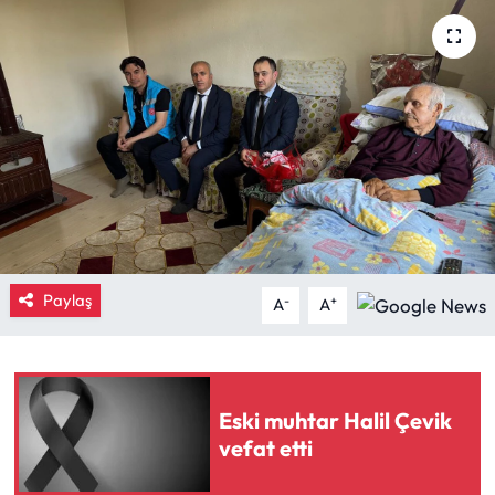
Eğitim
Ekonomi
Güncel
İskilip Haberleri
Kargı Haberleri
Paylaş
-
+
A
A
Kimdir?
Kültür Sanat
Eski muhtar Halil Çevik
Laçin Haberleri
vefat etti
Magazin