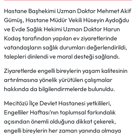
Hastane Başhekimi Uzman Doktor Mehmet Akif
Mecitözü Haberleri
Gümüş, Hastane Müdür Vekili Hüseyin Aydoğdu
ve Evde Sağlık Hekimi Uzman Doktor Harun
Oğuzlar Haberleri
Kodaş tarafından yapılan ev ziyaretlerinde
Ortaköy Haberleri
vatandaşların sağlık durumları değerlendirildi,
talepleri dinlendi ve moral desteği sağlandı.
Osmancık Haberleri
Ziyaretlerde engelli bireylerin yaşam kalitesinin
Otomotiv
artırılmasına yönelik yürütülen çalışmalar
hakkında da bilgilendirmelerde bulunuldu.
Resmi İlan
Mecitözü İlçe Devlet Hastanesi yetkilileri,
Resmi Reklam
Engelliler Haftası’nın toplumsal farkındalık
açısından önemli olduğuna dikkat çekerek,
Sağlık
engelli bireylerin her zaman yanında olmaya