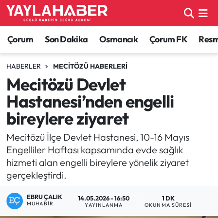
Alaca Haberleri
Çorum Nöbetçi Eczaneler
Çorum
Son Dakika
Osmancık
Çorum FK
Resmi
Bayat Haberleri
Çorum Hava Durumu
HABERLER
MECITÖZÜ HABERLERI
Mecitözü Devlet
Bilgi - Keşfet Haberleri
Çorum Namaz Vakitleri
Hastanesi’nden engelli
Bilim ve Teknoloji
Çorum Trafik Yoğunluk Haritası
bireylere ziyaret
Boğazkale Haberleri
TFF 1.Lig Puan Durumu ve Fikstür
Mecitözü İlçe Devlet Hastanesi, 10-16 Mayıs
Engelliler Haftası kapsamında evde sağlık
Çorum Haberleri
Tüm Manşetler
hizmeti alan engelli bireylere yönelik ziyaret
gerçekleştirdi.
Çorum Son Dakika Haberleri
Son Dakika Haberleri
EBRU ÇALIK
14.05.2026 - 16:50
1 DK
MUHABIR
YAYINLANMA
OKUNMA SÜRESI
Dodurga Haberleri
Haber Arşivi