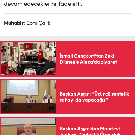
Siyaset
devam edeceklerini ifade etti.
Spor
Muhabir:
Ebru Çalık
Sungurlu Haberleri
Turizm
İsmail Gençkurt’tan Zeki
Dilmen’e Alaca’da ziyaret
Uğurludağ Haberleri
Yaşam
Başkan Aşgın: “Üçüncü sentetik
Yayla Haber
sahayı da yapacağız”
Yemek Tarifleri
Yerel Haberler
Başkan Aşgın’dan Manifest
Tepkisi: "Çıplaklık Özgürlük