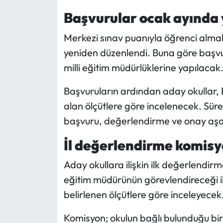
Siyaset
Başvurular ocak ayında 
Spor
Merkezi sınav puanıyla öğrenci almak
yeniden düzenlendi. Buna göre başvur
Sungurlu Haberleri
milli eğitim müdürlüklerine yapılacak
Turizm
Başvuruların ardından aday okullar, 
alan ölçütlere göre incelenecek. Sür
Uğurludağ Haberleri
başvuru, değerlendirme ve onay aşa
Yaşam
İl değerlendirme komisy
Yayla Haber
Aday okullara ilişkin ilk değerlendirme 
eğitim müdürünün görevlendireceği i
Yemek Tarifleri
belirlenen ölçütlere göre inceleyecek
Yerel Haberler
Komisyon; okulun bağlı bulunduğu biri