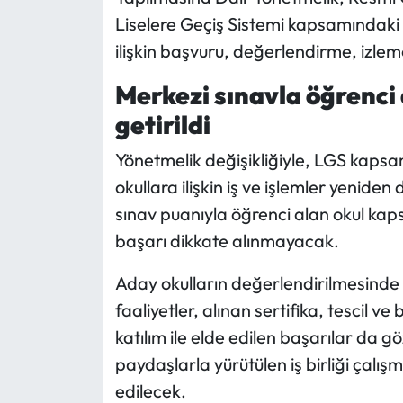
Liselere Geçiş Sistemi kapsamındaki 
Mecitözü Haberleri
ilişkin başvuru, değerlendirme, izlem
Oğuzlar Haberleri
Merkezi sınavla öğrenci a
getirildi
Ortaköy Haberleri
Yönetmelik değişikliğiyle, LGS kapsa
Osmancık Haberleri
okullara ilişkin iş ve işlemler yenide
sınav puanıyla öğrenci alan okul ka
Otomotiv
başarı dikkate alınmayacak.
Resmi İlan
Aday okulların değerlendirilmesinde 
faaliyetler, alınan sertifika, tescil ve
Resmi Reklam
katılım ile elde edilen başarılar da 
paydaşlarla yürütülen iş birliği çalı
Sağlık
edilecek.