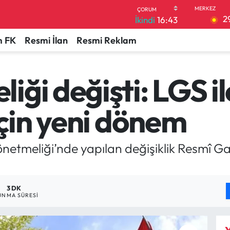
2
İkindi
16:43
 FK
Resmi İlan
Resmi Reklam
ği değişti: LGS il
için yeni dönem
etmeliği’nde yapılan değişiklik Resmî G
3 DK
UNMA SÜRESI