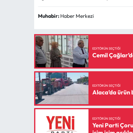
Muhabir:
Haber Merkezi
EDITÖRÜN SEÇTIĞI
Cemil Çağlar’d
EDITÖRÜN SEÇTIĞI
Alaca’da ürün bo
EDITÖRÜN SEÇTIĞI
Yeni Parti Çoru
isim isim açıkl