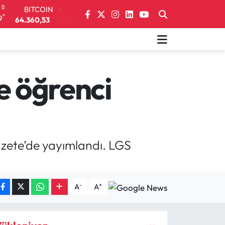
BITCOIN
64.360,53
-0.76
°
9
DOLAR
47,7069
0.17
EURO
55,0265
0.01
STERLİN
64,1897
0.02
e öğrenci
GRAM ALTIN
6574.81
1.44
BİST100
13.887
64
azete’de yayımlandı. LGS
-
+
A
A