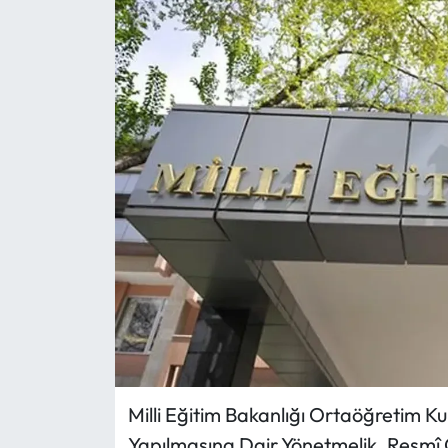
Eğitim
Ekonomi
Güncel
İskilip Haberleri
Kargı Haberleri
Kimdir?
Kültür Sanat
Laçin Haberleri
Milli Eğitim Bakanlığı Ortaöğretim Ku
Yapılmasına Dair Yönetmelik, Resmî
Magazin