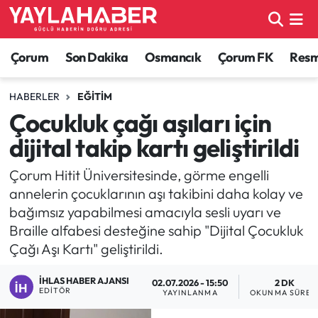
Alaca Haberleri
Çorum Nöbetçi Eczaneler
Çorum
Son Dakika
Osmancık
Çorum FK
Resmi
Bayat Haberleri
Çorum Hava Durumu
HABERLER
EĞITIM
Çocukluk çağı aşıları için
Bilgi - Keşfet Haberleri
Çorum Namaz Vakitleri
dijital takip kartı geliştirildi
Bilim ve Teknoloji
Çorum Trafik Yoğunluk Haritası
Çorum Hitit Üniversitesinde, görme engelli
annelerin çocuklarının aşı takibini daha kolay ve
Boğazkale Haberleri
TFF 1.Lig Puan Durumu ve Fikstür
bağımsız yapabilmesi amacıyla sesli uyarı ve
Braille alfabesi desteğine sahip "Dijital Çocukluk
Çorum Haberleri
Tüm Manşetler
Çağı Aşı Kartı" geliştirildi.
Çorum Son Dakika Haberleri
Son Dakika Haberleri
İHLAS HABER AJANSI
02.07.2026 - 15:50
2 DK
EDITÖR
YAYINLANMA
OKUNMA SÜRES
Dodurga Haberleri
Haber Arşivi