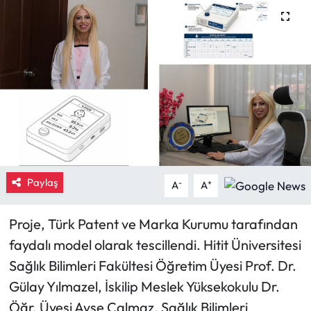
Eğitim
Ekonomi
Güncel
İskilip Haberleri
Kargı Haberleri
Paylaş
-
+
A
A
Kimdir?
Proje, Türk Patent ve Marka Kurumu tarafından
Kültür Sanat
faydalı model olarak tescillendi. Hitit Üniversitesi
Sağlık Bilimleri Fakültesi Öğretim Üyesi Prof. Dr.
Laçin Haberleri
Gülay Yılmazel, İskilip Meslek Yüksekokulu Dr.
Öğr. Üyesi Ayşe Çalmaz, Sağlık Bilimleri
Magazin