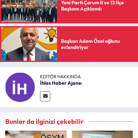
Yeni Parti Çorum İl ve 13 İlçe
Başkanı Açıklandı
Başkan Adem Özel oğlunu
evlendiriyor
EDITÖR HAKKINDA
İhlas Haber Ajansı
Bunlar da ilginizi çekebilir