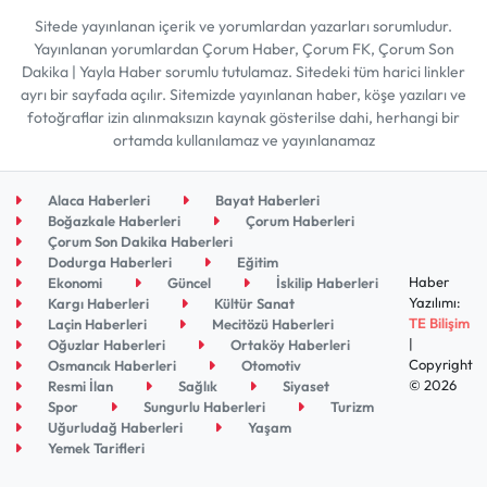
Sitede yayınlanan içerik ve yorumlardan yazarları sorumludur.
Yayınlanan yorumlardan Çorum Haber, Çorum FK, Çorum Son
Dakika | Yayla Haber sorumlu tutulamaz. Sitedeki tüm harici linkler
ayrı bir sayfada açılır. Sitemizde yayınlanan haber, köşe yazıları ve
fotoğraflar izin alınmaksızın kaynak gösterilse dahi, herhangi bir
ortamda kullanılamaz ve yayınlanamaz
Alaca Haberleri
Bayat Haberleri
Boğazkale Haberleri
Çorum Haberleri
Çorum Son Dakika Haberleri
Dodurga Haberleri
Eğitim
Haber
Ekonomi
Güncel
İskilip Haberleri
Yazılımı:
Kargı Haberleri
Kültür Sanat
TE Bilişim
Laçin Haberleri
Mecitözü Haberleri
|
Oğuzlar Haberleri
Ortaköy Haberleri
Copyright
Osmancık Haberleri
Otomotiv
© 2026
Resmi İlan
Sağlık
Siyaset
Spor
Sungurlu Haberleri
Turizm
Uğurludağ Haberleri
Yaşam
Yemek Tarifleri