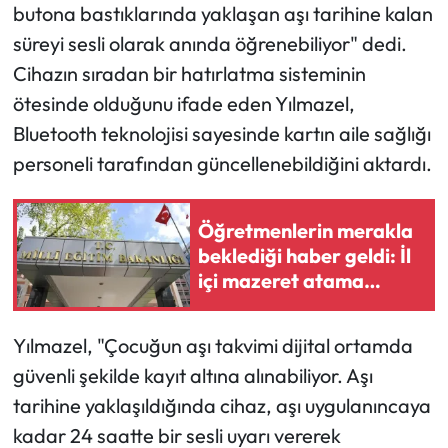
Siyaset
butona bastıklarında yaklaşan aşı tarihine kalan
süreyi sesli olarak anında öğrenebiliyor" dedi.
Spor
Cihazın sıradan bir hatırlatma sisteminin
ötesinde olduğunu ifade eden Yılmazel,
Sungurlu Haberleri
Bluetooth teknolojisi sayesinde kartın aile sağlığı
Turizm
personeli tarafından güncellenebildiğini aktardı.
Uğurludağ Haberleri
Öğretmenlerin merakla
beklediği haber geldi: İl
Yaşam
içi mazeret atama
sonuçları açıklandı
Yayla Haber
Yılmazel, "Çocuğun aşı takvimi dijital ortamda
Yemek Tarifleri
güvenli şekilde kayıt altına alınabiliyor. Aşı
tarihine yaklaşıldığında cihaz, aşı uygulanıncaya
Yerel Haberler
kadar 24 saatte bir sesli uyarı vererek