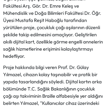
Fakültesi Arş. Gör. Dr. Emre Keleş ve
Mecitözü Haberleri
Mühendislik ve Doğa Bilimleri Fakültesi Dr. Öğr.
Üyesi Mustafa Reşit Haboğlu tarafından
Oğuzlar Haberleri
yürütülen proje, çocukluk çağı aşılarının düzenli
şekilde takip edilmesini amaçlıyor. Geliştirilen
Ortaköy Haberleri
akıllı dijital kart, özellikle görme engelli annelerin
Osmancık Haberleri
sağlık hizmetlerine erişimini kolaylaştırmayı
hedefliyor.
Otomotiv
Proje hakkında bilgi veren Prof. Dr. Gülay
Resmi İlan
Yılmazel, cihazın kolay taşınabilir ve pratik bir
yapıda tasarlandığını söyledi. Dijital kartın arka
Resmi Reklam
bölümünde T.C. Sağlık Bakanlığının çocukluk
çağı aşı takviminin Braille alfabesiyle yer aldığını
Sağlık
belirten Yılmazel, "Kullanıcılar cihaz üzerindeki