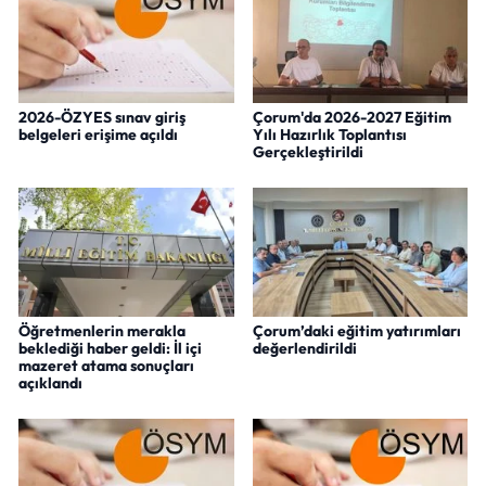
2026-ÖZYES sınav giriş
Çorum'da 2026-2027 Eğitim
belgeleri erişime açıldı
Yılı Hazırlık Toplantısı
Gerçekleştirildi
Öğretmenlerin merakla
Çorum’daki eğitim yatırımları
beklediği haber geldi: İl içi
değerlendirildi
mazeret atama sonuçları
açıklandı