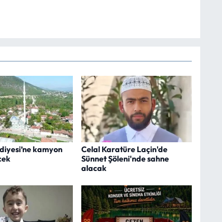
ediyesi’ne kamyon
Celal Karatüre Laçin'de
cek
Sünnet Şöleni'nde sahne
alacak