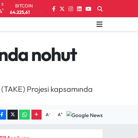
64.225,61
-0.63
°
4
DOLAR
47,7143
0.16
EURO
55,0317
-0.02
STERLİN
64,2463
0.07
ında nohut
GRAM ALTIN
6510.40
0.45
BİST100
13.799
70
esi (TAKE) Projesi kapsamında
-
+
A
A