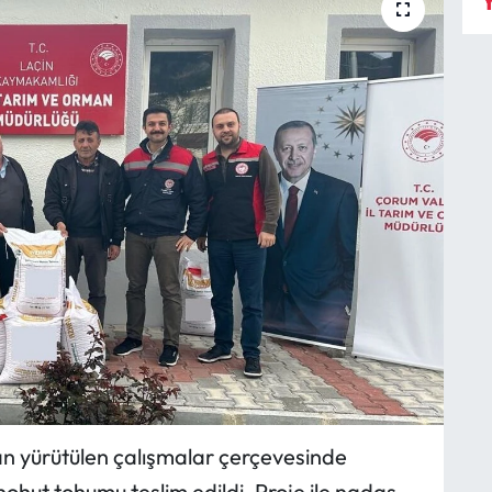
Y
an yürütülen çalışmalar çerçevesinde
i nohut tohumu teslim edildi. Proje ile nadas