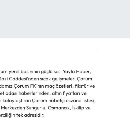
 yerel basınının güçlü sesi Yayla Haber,
ve Gazi Caddesi'nden sıcak gelişmeler, Çorum
evdamız Çorum FK'nın maç özetleri, fikstür ve
t odası haberlerinden, altın fiyatları ve
 kolaylaştıran Çorum nöbetçi eczane listesi,
r. Merkezden Sungurlu, Osmancık, İskilip ve
ciliğin tek adresidir.