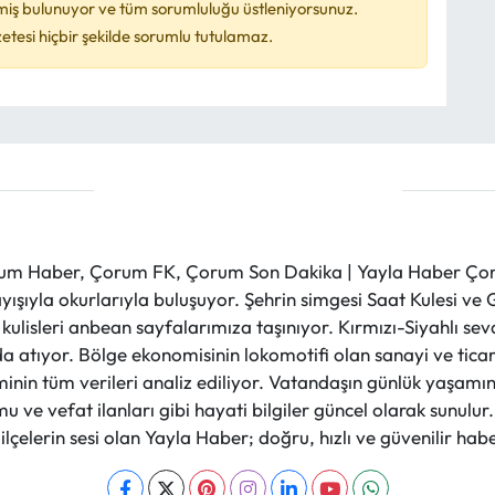
miş bulunuyor ve tüm sorumluluğu üstleniyorsunuz.
esi hiçbir şekilde sorumlu tutulamaz.
m Haber, Çorum FK, Çorum Son Dakika | Yayla Haber Çorum
layışıyla okurlarıyla buluşuyor. Şehrin simgesi Saat Kulesi 
et kulisleri anbean sayfalarımıza taşınıyor. Kırmızı-Siyahlı s
a atıyor. Bölge ekonomisinin lokomotifi olan sanayi ve ticare
nin tüm verileri analiz ediliyor. Vatandaşın günlük yaşamını
 ve vefat ilanları gibi hayati bilgiler güncel olarak sunulu
çelerin sesi olan Yayla Haber; doğru, hızlı ve güvenilir haber