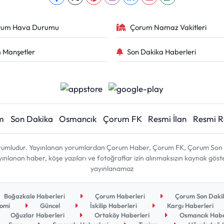
rum Hava Durumu
Çorum Namaz Vakitleri
 Manşetler
Son Dakika Haberleri
m
Son Dakika
Osmancık
Çorum FK
Resmi İlan
Resmi 
sorumludur. Yayınlanan yorumlardan Çorum Haber, Çorum FK, Çorum Son D
 yayınlanan haber, köşe yazıları ve fotoğraflar izin alınmaksızın kaynak gös
yayınlanamaz
Boğazkale Haberleri
Çorum Haberleri
Çorum Son Dakik
omi
Güncel
İskilip Haberleri
Kargı Haberleri
Oğuzlar Haberleri
Ortaköy Haberleri
Osmancık Habe