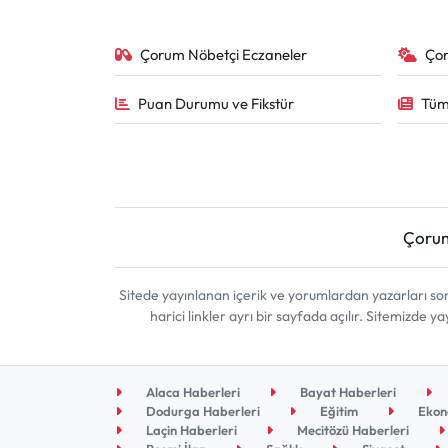
Çorum Nöbetçi Eczaneler
Ço
Puan Durumu ve Fikstür
Tüm
Çoru
Sitede yayınlanan içerik ve yorumlardan yazarları 
harici linkler ayrı bir sayfada açılır. Sitemizde
Alaca Haberleri
Bayat Haberleri
Dodurga Haberleri
Eğitim
Ekon
Laçin Haberleri
Mecitözü Haberleri