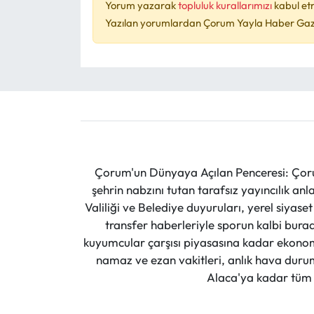
Yorum yazarak
topluluk kurallarımızı
kabul et
Yazılan yorumlardan Çorum Yayla Haber Gazet
Çorum'un Dünyaya Açılan Penceresi: Çoru
şehrin nabzını tutan tarafsız yayıncılık an
Valiliği ve Belediye duyuruları, yerel siyas
transfer haberleriyle sporun kalbi burad
kuyumcular çarşısı piyasasına kadar ekonomi
namaz ve ezan vakitleri, anlık hava durumu
Alaca'ya kadar tüm il