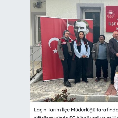
Eğitim
Ekonomi
Güncel
İskilip Haberleri
Kargı Haberleri
Kimdir?
Kültür Sanat
Laçin Haberleri
Laçin Tarım İlçe Müdürlüğü tarafınd
Magazin
çiftçilere yüzde 50 hibeli yerli ve mill