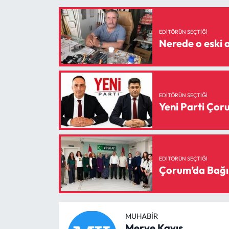
Siyaset
Spor
EDITÖRÜN SEÇTIĞI
Nerede o eski a
Sungurlu Haberleri
Turizm
EDITÖRÜN SEÇTIĞI
Yeni Parti Ço
Uğurludağ Haberleri
Yaşam
Yayla Haber
EDITÖRÜN SEÇTIĞI
Çorum’da Bağı
Yemek Tarifleri
Yerel Haberler
MUHABIR
Merve Kayış