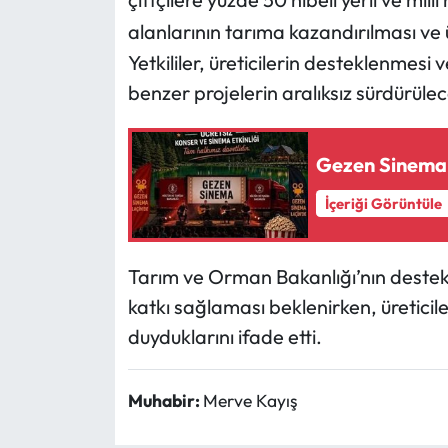
alanlarının tarıma kazandırılması ve 
Mecitözü Haberleri
Yetkililer, üreticilerin desteklenmesi 
benzer projelerin aralıksız sürdürülece
Oğuzlar Haberleri
Ortaköy Haberleri
Gezen Sinema 
Osmancık Haberleri
İçeriği Görüntüle
Otomotiv
Tarım ve Orman Bakanlığı’nın destekl
Resmi İlan
katkı sağlaması beklenirken, üretici
duyduklarını ifade etti.
Resmi Reklam
Muhabir:
Merve Kayış
Sağlık