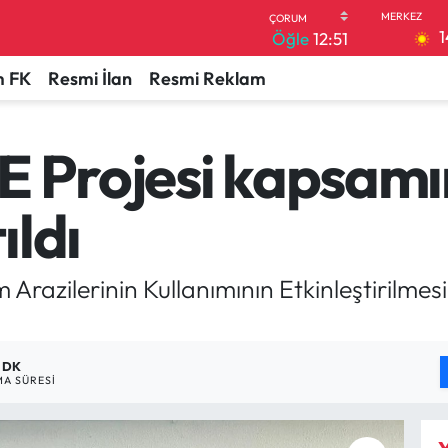
1
Öğle
12:51
 FK
Resmi İlan
Resmi Reklam
E Projesi kapsam
ıldı
 Arazilerinin Kullanımının Etkinleştirilm
1 DK
A SÜRESI