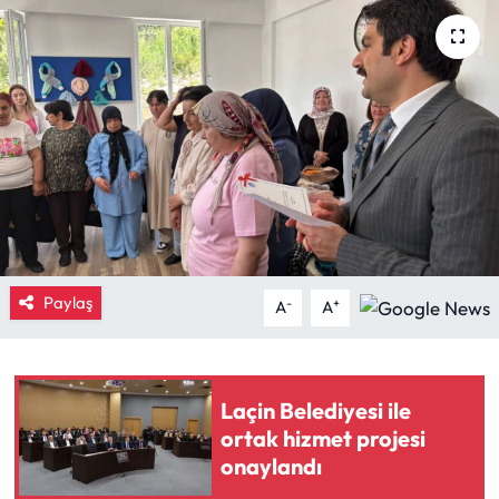
Eğitim
Ekonomi
Güncel
İskilip Haberleri
Kargı Haberleri
Paylaş
-
+
A
A
Kimdir?
Kültür Sanat
Laçin Belediyesi ile
ortak hizmet projesi
Laçin Haberleri
onaylandı
Magazin