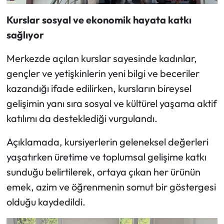
Siyaset
Kurslar sosyal ve ekonomik hayata katkı
Spor
sağlıyor
Sungurlu Haberleri
Merkezde açılan kurslar sayesinde kadınlar,
gençler ve yetişkinlerin yeni bilgi ve beceriler
Turizm
kazandığı ifade edilirken, kursların bireysel
gelişimin yanı sıra sosyal ve kültürel yaşama aktif
Uğurludağ Haberleri
katılımı da desteklediği vurgulandı.
Yaşam
Açıklamada, kursiyerlerin geleneksel değerleri
yaşatırken üretime ve toplumsal gelişime katkı
Yayla Haber
sunduğu belirtilerek, ortaya çıkan her ürünün
Yemek Tarifleri
emek, azim ve öğrenmenin somut bir göstergesi
olduğu kaydedildi.
Yerel Haberler