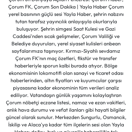
Çorum FK, Çorum Son Dakika | Yayla Haber Çorum
yerel basınının güçlü sesi Yayla Haber, şehrin nabzını
tutan tarafsız yayıncılık anlayışıyla okurlarıyla
buluşuyor. Şehrin simgesi Saat Kulesi ve Gazi
Caddesi'nden sıcak gelişmeler, Çorum Valiliği ve
Belediye duyuruları, yerel siyaset kulisleri anbean
sayfalarımıza taşınıyor. Kırmızı-Siyahlı sevdamız
Çorum FK'nın maç özetleri, fikstür ve transfer
haberleriyle sporun kalbi burada atıyor. Bölge
ekonomisinin lokomotifi olan sanayi ve ticaret odası
haberlerinden, altın fiyatları ve kuyumcular çarşısı
piyasasına kadar ekonominin tüm verileri analiz
ediliyor. Vatandaşın günlük yaşamını kolaylaştıran
Çorum nöbetçi eczane listesi, namaz ve ezan vakitleri,
anlık hava durumu ve vefat ilanları gibi hayati bilgiler
güncel olarak sunulur. Merkezden Sungurlu, Osmancık,
İskilip ve Alaca'ya kadar tüm ilçelerin sesi olan Yayla
Haber; doğru, hızlı ve güvenilir haberciliğin tek