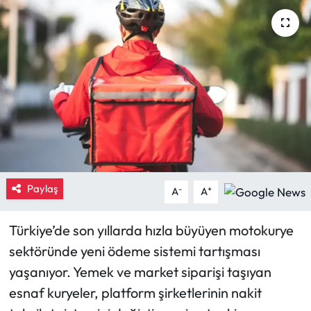
Eğitim
Ekonomi
Güncel
İskilip Haberleri
Kargı Haberleri
Paylaş
-
+
A
A
Kimdir?
Türkiye’de son yıllarda hızla büyüyen motokurye
Kültür Sanat
sektöründe yeni ödeme sistemi tartışması
yaşanıyor. Yemek ve market siparişi taşıyan
Laçin Haberleri
esnaf kuryeler, platform şirketlerinin nakit
Magazin