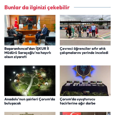
Bunlar da ilginizi çekebilir
Başaranhıncal’dan İŞKUR İl
Çevreci öğrenciler sıfır atık
Müdürü Saraçoğlu’na hayırlı
çalışmalarını yerinde inceledi
olsun ziyareti
Anadolu’nun şairleri Çorum’da
Çorum’da uyuşturucu
buluşacak
tacirlerine ağır darbe