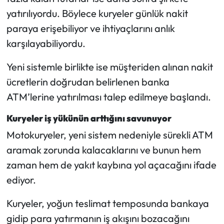
Siyaset
yatırılıyordu. Böylece kuryeler günlük nakit
paraya erişebiliyor ve ihtiyaçlarını anlık
Spor
karşılayabiliyordu.
Sungurlu Haberleri
Yeni sistemle birlikte ise müşteriden alınan nakit
Turizm
ücretlerin doğrudan belirlenen banka
ATM’lerine yatırılması talep edilmeye başlandı.
Uğurludağ Haberleri
Kuryeler iş yükünün arttığını savunuyor
Yaşam
Motokuryeler, yeni sistem nedeniyle sürekli ATM
aramak zorunda kalacaklarını ve bunun hem
Yayla Haber
zaman hem de yakıt kaybına yol açacağını ifade
ediyor.
Yemek Tarifleri
Kuryeler, yoğun teslimat temposunda bankaya
Yerel Haberler
gidip para yatırmanın iş akışını bozacağını