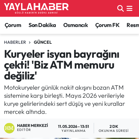
Alaca Haberleri
Çorum Nöbetçi Eczaneler
Çorum
Son Dakika
Osmancık
Çorum FK
Resmi
Bayat Haberleri
Çorum Hava Durumu
HABERLER
GÜNCEL
Kuryeler isyan bayrağını
Bilgi - Keşfet Haberleri
Çorum Namaz Vakitleri
çekti! 'Biz ATM memuru
Bilim ve Teknoloji
Çorum Trafik Yoğunluk Haritası
değiliz'
Boğazkale Haberleri
TFF 1.Lig Puan Durumu ve Fikstür
Motokuryeler günlük nakit akışını bozan ATM
sistemine karşı birleşti. Mayıs 2026 verileriyle
Çorum Haberleri
Tüm Manşetler
kurye gelirlerindeki sert düşüş ve yeni kurallar
mercek altında.
Çorum Son Dakika Haberleri
Son Dakika Haberleri
HABER MERKEZI
11.05.2026 - 13:51
2 DK
EDITÖR
YAYINLANMA
OKUNMA SÜRESI
Dodurga Haberleri
Haber Arşivi