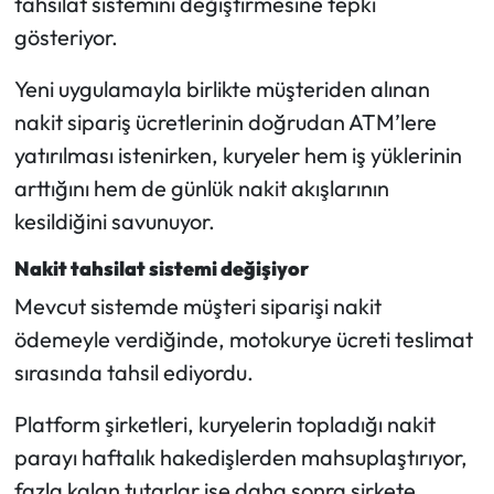
tahsilat sistemini değiştirmesine tepki
gösteriyor.
Mecitözü Haberleri
Yeni uygulamayla birlikte müşteriden alınan
Oğuzlar Haberleri
nakit sipariş ücretlerinin doğrudan ATM’lere
yatırılması istenirken, kuryeler hem iş yüklerinin
Ortaköy Haberleri
arttığını hem de günlük nakit akışlarının
kesildiğini savunuyor.
Osmancık Haberleri
Nakit tahsilat sistemi değişiyor
Otomotiv
Mevcut sistemde müşteri siparişi nakit
Resmi İlan
ödemeyle verdiğinde, motokurye ücreti teslimat
sırasında tahsil ediyordu.
Resmi Reklam
Platform şirketleri, kuryelerin topladığı nakit
Sağlık
parayı haftalık hakedişlerden mahsuplaştırıyor,
fazla kalan tutarlar ise daha sonra şirkete