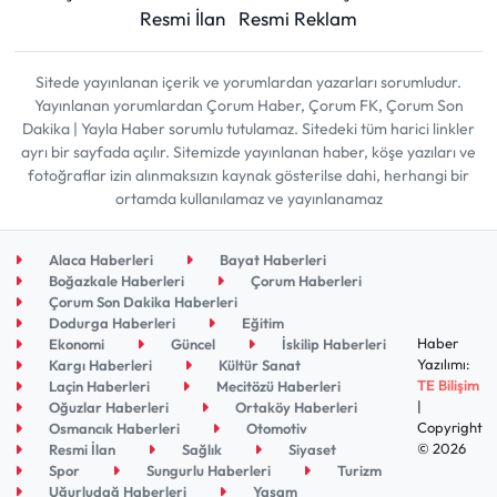
Resmi İlan
Resmi Reklam
Sitede yayınlanan içerik ve yorumlardan yazarları sorumludur.
Yayınlanan yorumlardan Çorum Haber, Çorum FK, Çorum Son
Dakika | Yayla Haber sorumlu tutulamaz. Sitedeki tüm harici linkler
ayrı bir sayfada açılır. Sitemizde yayınlanan haber, köşe yazıları ve
fotoğraflar izin alınmaksızın kaynak gösterilse dahi, herhangi bir
ortamda kullanılamaz ve yayınlanamaz
Alaca Haberleri
Bayat Haberleri
Boğazkale Haberleri
Çorum Haberleri
Çorum Son Dakika Haberleri
Dodurga Haberleri
Eğitim
Haber
Ekonomi
Güncel
İskilip Haberleri
Yazılımı:
Kargı Haberleri
Kültür Sanat
TE Bilişim
Laçin Haberleri
Mecitözü Haberleri
|
Oğuzlar Haberleri
Ortaköy Haberleri
Copyright
Osmancık Haberleri
Otomotiv
© 2026
Resmi İlan
Sağlık
Siyaset
Spor
Sungurlu Haberleri
Turizm
Uğurludağ Haberleri
Yaşam