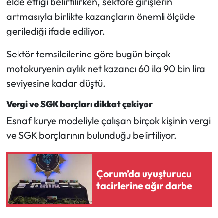
elde ettiği belirtilirken, sektöre girişlerin
artmasıyla birlikte kazançların önemli ölçüde
gerilediği ifade ediliyor.
Sektör temsilcilerine göre bugün birçok
motokuryenin aylık net kazancı 60 ila 90 bin lira
seviyesine kadar düştü.
Vergi ve SGK borçları dikkat çekiyor
Esnaf kurye modeliyle çalışan birçok kişinin vergi
ve SGK borçlarının bulunduğu belirtiliyor.
Çorum’da uyuşturucu
tacirlerine ağır darbe