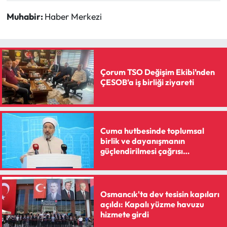
Siyaset
Muhabir:
Haber Merkezi
Spor
Sungurlu Haberleri
Çorum TSO Değişim Ekibi’nden
Turizm
ÇESOB’a iş birliği ziyareti
Uğurludağ Haberleri
Cuma hutbesinde toplumsal
Yaşam
birlik ve dayanışmanın
güçlendirilmesi çağrısı
Yayla Haber
yapılacak
Yemek Tarifleri
Osmancık'ta dev tesisin kapıları
açıldı: Kapalı yüzme havuzu
Yerel Haberler
hizmete girdi