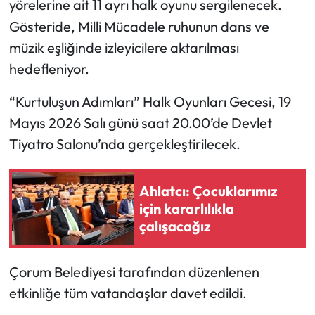
yörelerine ait 11 ayrı halk oyunu sergilenecek.
Gösteride, Milli Mücadele ruhunun dans ve
Mecitözü Haberleri
müzik eşliğinde izleyicilere aktarılması
hedefleniyor.
Oğuzlar Haberleri
“Kurtuluşun Adımları” Halk Oyunları Gecesi, 19
Ortaköy Haberleri
Mayıs 2026 Salı günü saat 20.00’de Devlet
Osmancık Haberleri
Tiyatro Salonu’nda gerçekleştirilecek.
Otomotiv
Ahlatcı: Çocuklarımız
için kararlılıkla
Resmi İlan
çalışacağız
Resmi Reklam
Çorum Belediyesi tarafından düzenlenen
Sağlık
etkinliğe tüm vatandaşlar davet edildi.