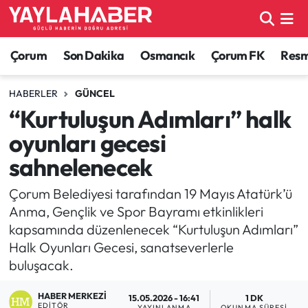
Alaca Haberleri
Çorum Nöbetçi Eczaneler
Çorum
Son Dakika
Osmancık
Çorum FK
Resmi
Bayat Haberleri
Çorum Hava Durumu
HABERLER
GÜNCEL
“Kurtuluşun Adımları” halk
Bilgi - Keşfet Haberleri
Çorum Namaz Vakitleri
oyunları gecesi
Bilim ve Teknoloji
Çorum Trafik Yoğunluk Haritası
sahnelenecek
Boğazkale Haberleri
TFF 1.Lig Puan Durumu ve Fikstür
Çorum Belediyesi tarafından 19 Mayıs Atatürk’ü
Anma, Gençlik ve Spor Bayramı etkinlikleri
Çorum Haberleri
Tüm Manşetler
kapsamında düzenlenecek “Kurtuluşun Adımları”
Halk Oyunları Gecesi, sanatseverlerle
Çorum Son Dakika Haberleri
Son Dakika Haberleri
buluşacak.
Dodurga Haberleri
Haber Arşivi
HABER MERKEZI
15.05.2026 - 16:41
1 DK
EDITÖR
YAYINLANMA
OKUNMA SÜRESI