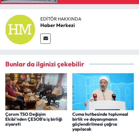
EDITÖR HAKKINDA
Haber Merkezi
Bunlar da ilginizi çekebilir
Çorum TSO Değişim
Cuma hutbesinde toplumsal
Ekibi’nden ÇESOB’a iş birliği
birlik ve dayanışmanın
ziyareti
güçlendirilmesi çağrısı
yapılacak