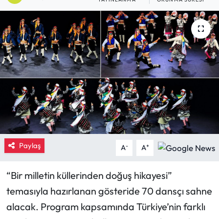
Eğitim
Ekonomi
Güncel
İskilip Haberleri
Kargı Haberleri
Kimdir?
Paylaş
-
+
A
A
Kültür Sanat
“Bir milletin küllerinden doğuş hikayesi”
temasıyla hazırlanan gösteride 70 dansçı sahne
Laçin Haberleri
alacak. Program kapsamında Türkiye’nin farklı
Magazin