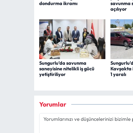
dondurma ikramı
savunma s
açılıyor
Sungurlu’da savunma
Sungurlu'
sanayisine nitelikli iş gücü
Kavşakta i
yetiştiriliyor
1 yaralı
Yorumlar