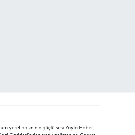
 yerel basınının güçlü sesi Yayla Haber,
ve Gazi Caddesi'nden sıcak gelişmeler, Çorum