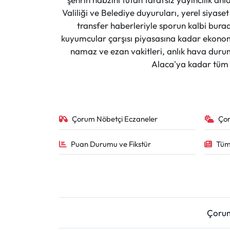
Valiliği ve Belediye duyuruları, yerel siyas
transfer haberleriyle sporun kalbi burad
kuyumcular çarşısı piyasasına kadar ekonomi
namaz ve ezan vakitleri, anlık hava durumu
Alaca'ya kadar tüm il
Çorum Nöbetçi Eczaneler
Ço
Puan Durumu ve Fikstür
Tüm
Çoru