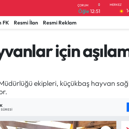
1
Öğle
12:51
 FK
Resmi İlan
Resmi Reklam
vanlar için aşıla
Müdürlüğü ekipleri, küçükbaş hayvan sağl
or.
DK
SÜRESI