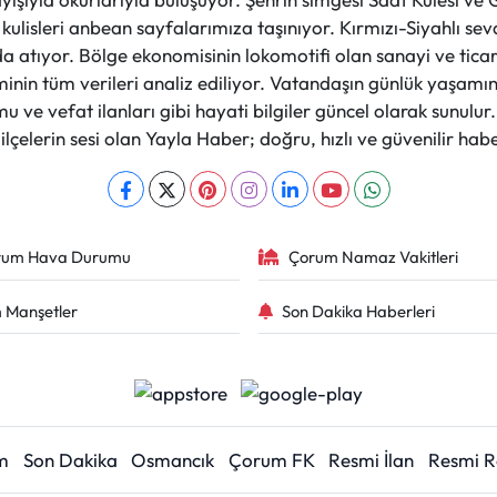
et kulisleri anbean sayfalarımıza taşınıyor. Kırmızı-Siyahlı s
a atıyor. Bölge ekonomisinin lokomotifi olan sanayi ve ticare
nin tüm verileri analiz ediliyor. Vatandaşın günlük yaşamını
 ve vefat ilanları gibi hayati bilgiler güncel olarak sunulu
çelerin sesi olan Yayla Haber; doğru, hızlı ve güvenilir haber
rum Hava Durumu
Çorum Namaz Vakitleri
 Manşetler
Son Dakika Haberleri
m
Son Dakika
Osmancık
Çorum FK
Resmi İlan
Resmi 