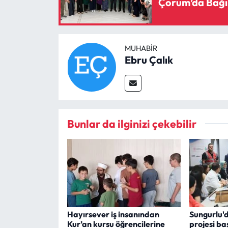
Çorum’da Bağı
MUHABIR
Ebru Çalık
Bunlar da ilginizi çekebilir
Hayırsever iş insanından
Sungurlu'
Kur’an kursu öğrencilerine
projesi ba