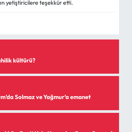
yetiştiricilere teşekkür etti.
hilik kültürü?
rum’da Solmaz ve Yağmur’a emanet