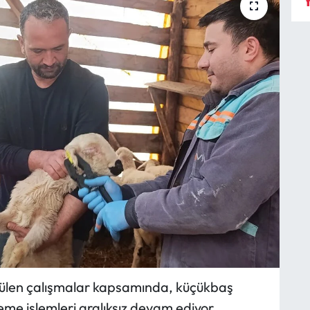
Y
ütülen çalışmalar kapsamında, küçükbaş
me işlemleri aralıksız devam ediyor.