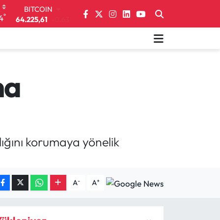
64.225,61
-0.63
DOLAR
°
4
47,7143
0.16
EURO
55,0317
-0.02
STERLİN
64,2463
0.07
ma
GRAM ALTIN
6510.40
0.45
BİST100
13.799
70
ığını korumaya yönelik
-
+
A
A