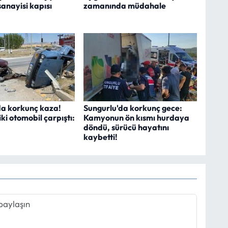
anayisi kapısı
zamanında müdahale
da korkunç kaza!
Sungurlu'da korkunç gece:
ki otomobil çarpıştı:
Kamyonun ön kısmı hurdaya
döndü, sürücü hayatını
kaybetti!