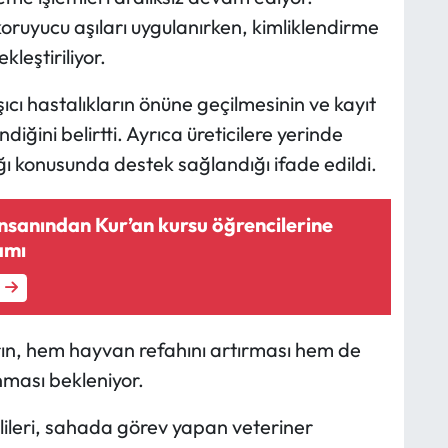
ruyucu aşıları uygulanırken, kimliklendirme
leştiriliyor.
şıcı hastalıkların önüne geçilmesinin ve kayıt
iğini belirtti. Ayrıca üreticilere yerinde
ğı konusunda destek sağlandığı ifade edildi.
insanından Kur’an kursu öğrencilerine
amı
rın, hem hayvan refahını artırması hem de
unması bekleniyor.
lileri, sahada görev yapan veteriner