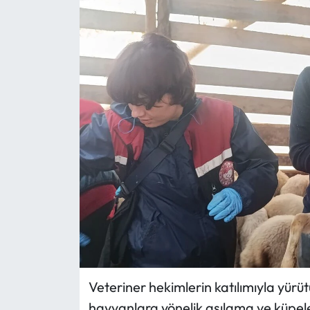
Eğitim
Ekonomi
Güncel
İskilip Haberleri
Kargı Haberleri
Kimdir?
Kültür Sanat
Laçin Haberleri
Veteriner hekimlerin katılımıyla yür
hayvanlara yönelik aşılama ve küpele
Magazin