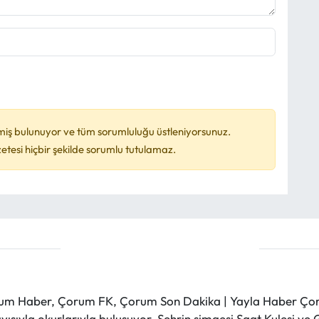
miş bulunuyor ve tüm sorumluluğu üstleniyorsunuz.
esi hiçbir şekilde sorumlu tutulamaz.
m Haber, Çorum FK, Çorum Son Dakika | Yayla Haber Çorum
layışıyla okurlarıyla buluşuyor. Şehrin simgesi Saat Kulesi 