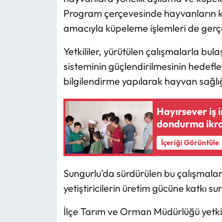
Program çerçevesinde hayvanların ko
Mecitözü Haberleri
amacıyla küpeleme işlemleri de gerçek
Oğuzlar Haberleri
Yetkililer, yürütülen çalışmalarla bula
sisteminin güçlendirilmesinin hedeflend
Ortaköy Haberleri
bilgilendirme yapılarak hayvan sağlı
Osmancık Haberleri
Hayırsever iş 
dondurma ikr
Otomotiv
İçeriği Görüntüle
Resmi İlan
Sungurlu’da sürdürülen bu çalışmala
Resmi Reklam
yetiştiricilerin üretim gücüne katkı s
Sağlık
İlçe Tarım ve Orman Müdürlüğü yetki