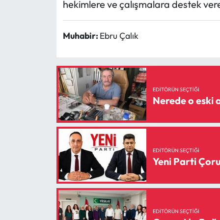
hekimlere ve çalışmalara destek veren 
Siyaset
Spor
Muhabir:
Ebru Çalık
Sungurlu Haberleri
Turizm
EDITÖRÜN SEÇTIĞI
Nerede o eski a
Uğurludağ Haberleri
Yaşam
EDITÖRÜN SEÇTIĞI
Yayla Haber
Yeni Parti Ço
Yemek Tarifleri
Yerel Haberler
EDITÖRÜN SEÇTIĞI