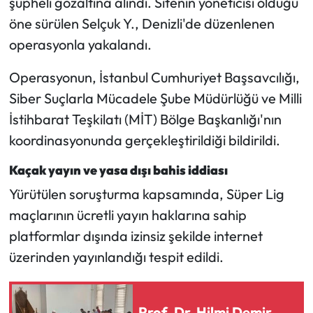
şüpheli gözaltına alındı. Sitenin yöneticisi olduğu
öne sürülen Selçuk Y., Denizli'de düzenlenen
Mecitözü Haberleri
operasyonla yakalandı.
Oğuzlar Haberleri
Operasyonun, İstanbul Cumhuriyet Başsavcılığı,
Siber Suçlarla Mücadele Şube Müdürlüğü ve Milli
Ortaköy Haberleri
İstihbarat Teşkilatı (MİT) Bölge Başkanlığı'nın
koordinasyonunda gerçekleştirildiği bildirildi.
Osmancık Haberleri
Kaçak yayın ve yasa dışı bahis iddiası
Otomotiv
Yürütülen soruşturma kapsamında, Süper Lig
Resmi İlan
maçlarının ücretli yayın haklarına sahip
platformlar dışında izinsiz şekilde internet
Resmi Reklam
üzerinden yayınlandığı tespit edildi.
Sağlık
Prof. Dr. Hilmi Demir