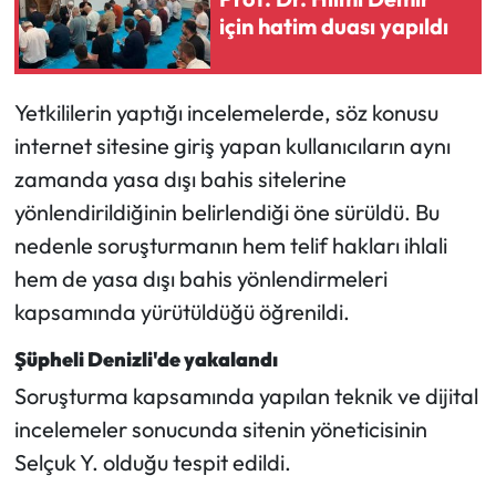
Siyaset
için hatim duası yapıldı
Spor
Yetkililerin yaptığı incelemelerde, söz konusu
Sungurlu Haberleri
internet sitesine giriş yapan kullanıcıların aynı
zamanda yasa dışı bahis sitelerine
Turizm
yönlendirildiğinin belirlendiği öne sürüldü. Bu
Uğurludağ Haberleri
nedenle soruşturmanın hem telif hakları ihlali
hem de yasa dışı bahis yönlendirmeleri
Yaşam
kapsamında yürütüldüğü öğrenildi.
Yayla Haber
Şüpheli Denizli'de yakalandı
Soruşturma kapsamında yapılan teknik ve dijital
Yemek Tarifleri
incelemeler sonucunda sitenin yöneticisinin
Yerel Haberler
Selçuk Y. olduğu tespit edildi.