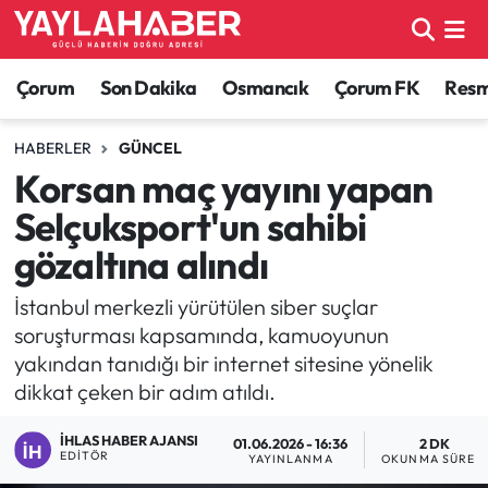
Alaca Haberleri
Çorum Nöbetçi Eczaneler
Çorum
Son Dakika
Osmancık
Çorum FK
Resmi
Bayat Haberleri
Çorum Hava Durumu
HABERLER
GÜNCEL
Korsan maç yayını yapan
Bilgi - Keşfet Haberleri
Çorum Namaz Vakitleri
Selçuksport'un sahibi
Bilim ve Teknoloji
Çorum Trafik Yoğunluk Haritası
gözaltına alındı
Boğazkale Haberleri
TFF 1.Lig Puan Durumu ve Fikstür
İstanbul merkezli yürütülen siber suçlar
soruşturması kapsamında, kamuoyunun
Çorum Haberleri
Tüm Manşetler
yakından tanıdığı bir internet sitesine yönelik
dikkat çeken bir adım atıldı.
Çorum Son Dakika Haberleri
Son Dakika Haberleri
İHLAS HABER AJANSI
01.06.2026 - 16:36
2 DK
EDITÖR
YAYINLANMA
OKUNMA SÜRESI
Dodurga Haberleri
Haber Arşivi