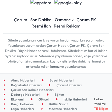
Çorum
Son Dakika
Osmancık
Çorum FK
Resmi İlan
Resmi Reklam
Sitede yayınlanan içerik ve yorumlardan yazarları sorumludur.
Yayınlanan yorumlardan Çorum Haber, Çorum FK, Çorum Son
Dakika | Yayla Haber sorumlu tutulamaz. Sitedeki tüm harici linkler
ayrı bir sayfada açılır. Sitemizde yayınlanan haber, köşe yazıları ve
fotoğraflar izin alınmaksızın kaynak gösterilse dahi, herhangi bir
ortamda kullanılamaz ve yayınlanamaz
Alaca Haberleri
Bayat Haberleri
Boğazkale Haberleri
Çorum Haberleri
Çorum Son Dakika Haberleri
Dodurga Haberleri
Eğitim
Haber
Ekonomi
Güncel
İskilip Haberleri
Yazılımı:
Kargı Haberleri
Kültür Sanat
TE Bilişim
Laçin Haberleri
Mecitözü Haberleri