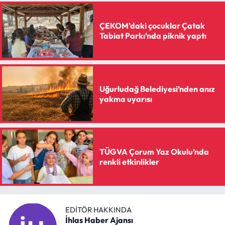
ÇEKOM’daki çocuklar Çatak
Tabiat Parkı’nda piknik yaptı
Uğurludağ Belediyesi’nden anız
yakma uyarısı
TÜGVA Çorum Yaz Okulu’nda
renkli etkinlikler
EDITÖR HAKKINDA
İhlas Haber Ajansı