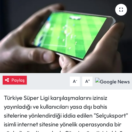
Eğitim
Ekonomi
Güncel
İskilip Haberleri
Kargı Haberleri
Paylaş
-
+
A
A
Kimdir?
Türkiye Süper Ligi karşılaşmalarını izinsiz
Kültür Sanat
yayınladığı ve kullanıcıları yasa dışı bahis
sitelerine yönlendirdiği iddia edilen "Selçuksport"
Laçin Haberleri
isimli internet sitesine yönelik operasyonda bir
Magazin