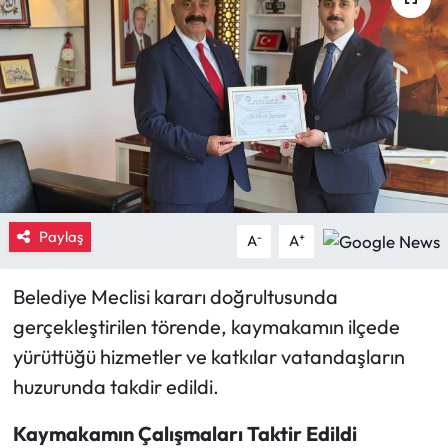
Eğitim
Ekonomi
Güncel
İskilip Haberleri
Paylaş
Kargı Haberleri
-
+
A
A
Kimdir?
Belediye Meclisi kararı doğrultusunda
gerçekleştirilen törende, kaymakamın ilçede
Kültür Sanat
yürüttüğü hizmetler ve katkılar vatandaşların
huzurunda takdir edildi.
Laçin Haberleri
Kaymakamın Çalışmaları Taktir Edildi
Magazin