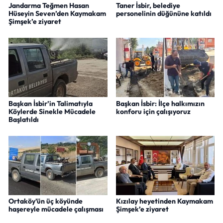
Jandarma Teğmen Hasan
Taner İsbir, belediye
Hüseyin Seven’den Kaymakam
personelinin düğününe katıldı
Şimşek’e ziyaret
Başkan İsbir’in Talimatıyla
Başkan İsbir: İlçe halkımızın
Köylerde Sinekle Mücadele
konforu için çalışıyoruz
Başlatıldı
Ortaköy’ün üç köyünde
Kızılay heyetinden Kaymakam
haşereyle mücadele çalışması
Şimşek’e ziyaret