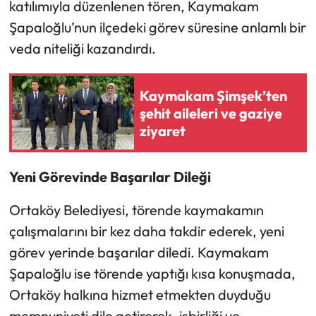
Siyaset
katılımıyla düzenlenen tören, Kaymakam
Şapaloğlu’nun ilçedeki görev süresine anlamlı bir
Spor
veda niteliği kazandırdı.
Sungurlu Haberleri
Kaymakam Şimşek’ten
şehit aileleri ve gaziye
Turizm
ziyaret
Uğurludağ Haberleri
Yeni Görevinde Başarılar Dileği
Yaşam
Ortaköy Belediyesi, törende kaymakamın
Yayla Haber
çalışmalarını bir kez daha takdir ederek, yeni
görev yerinde başarılar diledi. Kaymakam
Yemek Tarifleri
Şapaloğlu ise törende yaptığı kısa konuşmada,
Yerel Haberler
Ortaköy halkına hizmet etmekten duyduğu
memnuniyeti dile getirerek, işbirliği ve