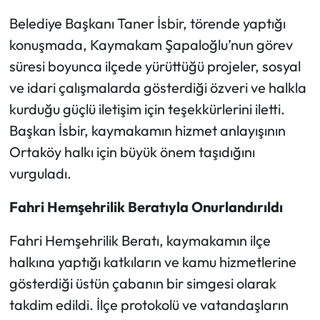
Belediye Başkanı Taner İsbir, törende yaptığı
Mecitözü Haberleri
konuşmada, Kaymakam Şapaloğlu’nun görev
süresi boyunca ilçede yürüttüğü projeler, sosyal
Oğuzlar Haberleri
ve idari çalışmalarda gösterdiği özveri ve halkla
Ortaköy Haberleri
kurduğu güçlü iletişim için teşekkürlerini iletti.
Başkan İsbir, kaymakamın hizmet anlayışının
Osmancık Haberleri
Ortaköy halkı için büyük önem taşıdığını
vurguladı.
Otomotiv
Fahri Hemşehrilik Beratıyla Onurlandırıldı
Resmi İlan
Fahri Hemşehrilik Beratı, kaymakamın ilçe
Resmi Reklam
halkına yaptığı katkıların ve kamu hizmetlerine
gösterdiği üstün çabanın bir simgesi olarak
Sağlık
takdim edildi. İlçe protokolü ve vatandaşların