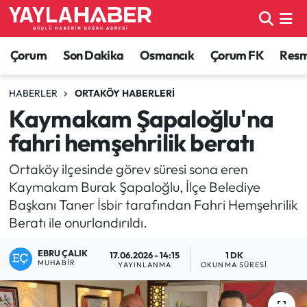
Alaca Haberleri
Çorum Nöbetçi Eczaneler
Çorum
Son Dakika
Osmancık
Çorum FK
Resmi
Bayat Haberleri
Çorum Hava Durumu
HABERLER
ORTAKÖY HABERLERI
Kaymakam Şapaloğlu'na
Bilgi - Keşfet Haberleri
Çorum Namaz Vakitleri
fahri hemşehrilik beratı
Bilim ve Teknoloji
Çorum Trafik Yoğunluk Haritası
Ortaköy ilçesinde görev süresi sona eren
Kaymakam Burak Şapaloğlu, İlçe Belediye
Boğazkale Haberleri
TFF 1.Lig Puan Durumu ve Fikstür
Başkanı Taner İsbir tarafından Fahri Hemşehrilik
Beratı ile onurlandırıldı.
Çorum Haberleri
Tüm Manşetler
EBRU ÇALIK
17.06.2026 - 14:15
1 DK
Çorum Son Dakika Haberleri
Son Dakika Haberleri
MUHABIR
YAYINLANMA
OKUNMA SÜRESI
Dodurga Haberleri
Haber Arşivi