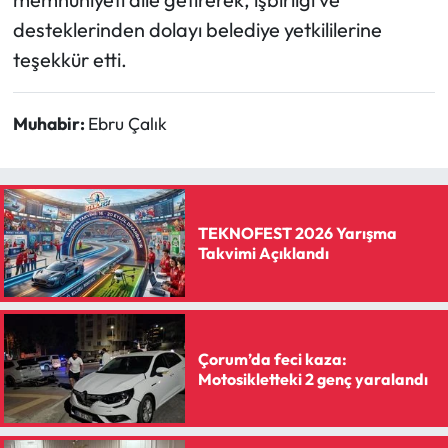
desteklerinden dolayı belediye yetkililerine
teşekkür etti.
Muhabir:
Ebru Çalık
TEKNOFEST 2026 Yarışma
Takvimi Açıklandı
Çorum’da feci kaza:
Motosikletteki 2 genç yaralandı