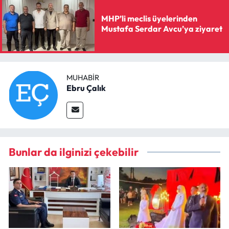
MHP’li meclis üyelerinden
Mustafa Serdar Avcu’ya ziyaret
MUHABIR
Ebru Çalık
Bunlar da ilginizi çekebilir