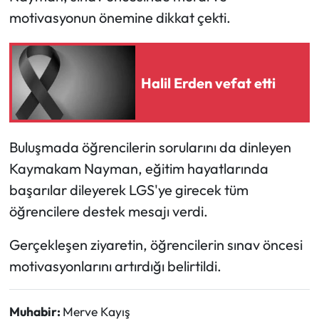
motivasyonun önemine dikkat çekti.
Mecitözü Haberleri
Oğuzlar Haberleri
Halil Erden vefat etti
Ortaköy Haberleri
Osmancık Haberleri
Buluşmada öğrencilerin sorularını da dinleyen
Kaymakam Nayman, eğitim hayatlarında
Otomotiv
başarılar dileyerek LGS'ye girecek tüm
öğrencilere destek mesajı verdi.
Resmi İlan
Gerçekleşen ziyaretin, öğrencilerin sınav öncesi
Resmi Reklam
motivasyonlarını artırdığı belirtildi.
Sağlık
Muhabir:
Merve Kayış