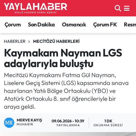
Alaca Haberleri
Çorum Nöbetçi Eczaneler
Çorum
Son Dakika
Osmancık
Çorum FK
Resmi
Bayat Haberleri
Çorum Hava Durumu
HABERLER
MECITÖZÜ HABERLERI
Kaymakam Nayman LGS
Bilgi - Keşfet Haberleri
Çorum Namaz Vakitleri
adaylarıyla buluştu
Bilim ve Teknoloji
Çorum Trafik Yoğunluk Haritası
Mecitözü Kaymakamı Fatma Gül Nayman,
Liselere Geçiş Sistemi (LGS) kapsamında sınava
Boğazkale Haberleri
TFF 1.Lig Puan Durumu ve Fikstür
hazırlanan Yatılı Bölge Ortaokulu (YBO) ve
Atatürk Ortaokulu 8. sınıf öğrencileriyle bir
Çorum Haberleri
Tüm Manşetler
araya geldi.
Çorum Son Dakika Haberleri
Son Dakika Haberleri
MERVE KAYIŞ
09.06.2026 - 10:39
1 DK
MUHABIR
YAYINLANMA
OKUNMA SÜRESI
Dodurga Haberleri
Haber Arşivi