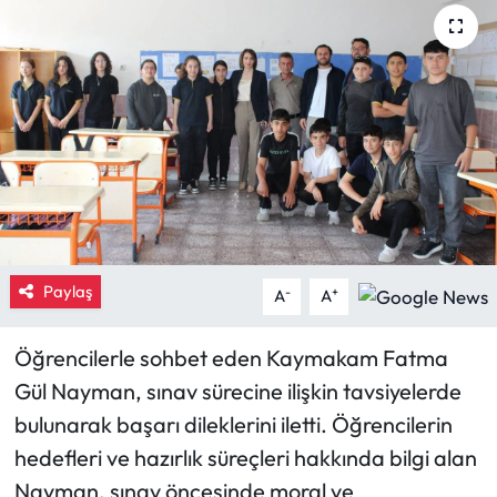
Eğitim
Ekonomi
Güncel
İskilip Haberleri
Kargı Haberleri
Paylaş
-
+
A
A
Kimdir?
Öğrencilerle sohbet eden Kaymakam Fatma
Kültür Sanat
Gül Nayman, sınav sürecine ilişkin tavsiyelerde
bulunarak başarı dileklerini iletti. Öğrencilerin
Laçin Haberleri
hedefleri ve hazırlık süreçleri hakkında bilgi alan
Nayman, sınav öncesinde moral ve
Magazin