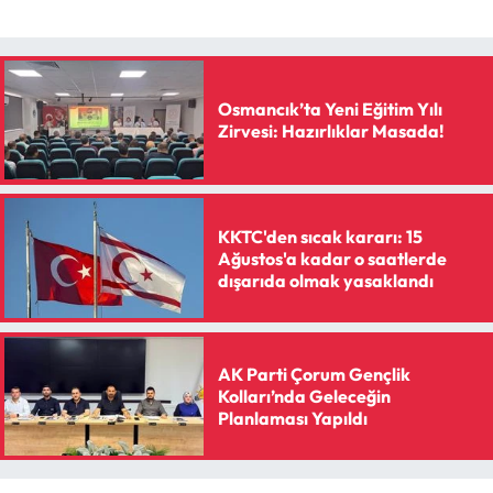
Siyaset
Spor
Osmancık’ta Yeni Eğitim Yılı
Sungurlu Haberleri
Zirvesi: Hazırlıklar Masada!
Turizm
Uğurludağ Haberleri
KKTC'den sıcak kararı: 15
Ağustos'a kadar o saatlerde
dışarıda olmak yasaklandı
Yaşam
Yayla Haber
AK Parti Çorum Gençlik
Kolları’nda Geleceğin
Yemek Tarifleri
Planlaması Yapıldı
Yerel Haberler