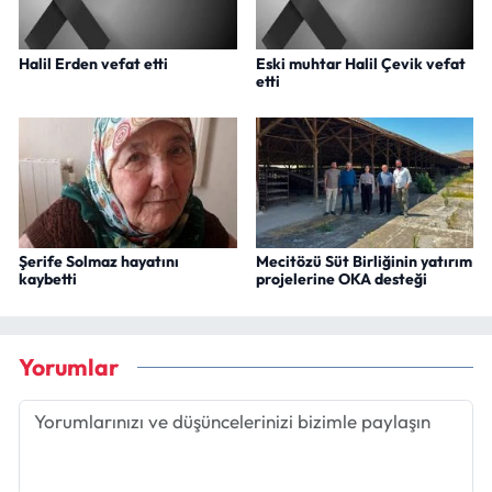
Halil Erden vefat etti
Eski muhtar Halil Çevik vefat
etti
Şerife Solmaz hayatını
Mecitözü Süt Birliğinin yatırım
kaybetti
projelerine OKA desteği
Yorumlar