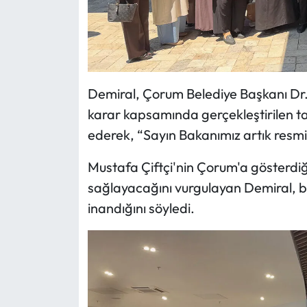
Siyaset
Spor
Sungurlu Haberleri
Demiral, Çorum Belediye Başkanı Dr. 
Turizm
karar kapsamında gerçekleştirilen ta
ederek, “Sayın Bakanımız artık resmi
Uğurludağ Haberleri
Mustafa Çiftçi'nin Çorum'a gösterdiği 
Yaşam
sağlayacağını vurgulayan Demiral, bu
inandığını söyledi.
Yayla Haber
Yemek Tarifleri
Yerel Haberler