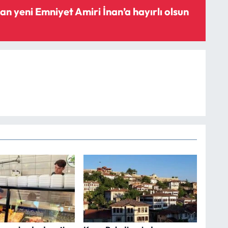
n yeni Emniyet Amiri İnan’a hayırlı olsun