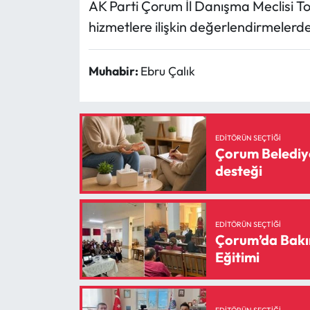
AK Parti Çorum İl Danışma Meclisi Top
hizmetlere ilişkin değerlendirmelerd
Muhabir:
Ebru Çalık
EDITÖRÜN SEÇTIĞI
Çorum Belediye
desteği
EDITÖRÜN SEÇTIĞI
Çorum’da Bakı
Eğitimi