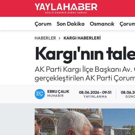
Alaca Haberleri
Çorum Nöbetçi Eczaneler
Çorum
Son Dakika
Osmancık
Çorum
Bayat Haberleri
Çorum Hava Durumu
HABERLER
KARGI HABERLERI
Kargı'nın tale
Bilgi - Keşfet Haberleri
Çorum Namaz Vakitleri
AK Parti Kargı İlçe Başkanı Av. 
Bilim ve Teknoloji
Çorum Trafik Yoğunluk Haritası
gerçekleştirilen AK Parti Çorum
Boğazkale Haberleri
TFF 1.Lig Puan Durumu ve Fikstür
EBRU ÇALIK
08.06.2026 - 09:51
08.06.2
MUHABIR
YAYINLANMA
GÜN
Çorum Haberleri
Tüm Manşetler
Çorum Son Dakika Haberleri
Son Dakika Haberleri
Dodurga Haberleri
Haber Arşivi