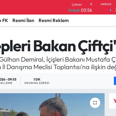
İmsak
03:56
 FK
Resmi İlan
Resmi Reklam
pleri Bakan Çiftçi'y
Gülhan Demiral, İçişleri Bakanı Mustafa Çif
 İl Danışma Meclisi Toplantısı'na ilişkin 
026 - 09:53
1 DK
CELLEME
OKUNMA SÜRESI
Y