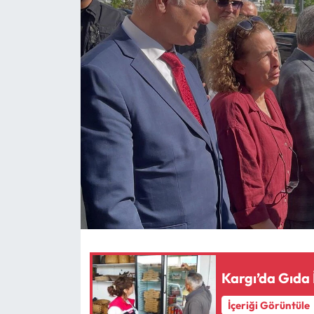
Eğitim
Ekonomi
Güncel
İskilip Haberleri
Kargı Haberleri
Kimdir?
Kültür Sanat
Laçin Haberleri
Kargı’da Gıda 
İçeriği Görüntüle
Magazin