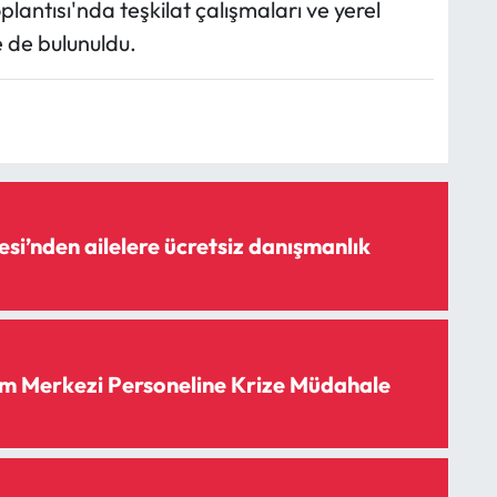
lantısı'nda teşkilat çalışmaları ve yerel
e de bulunuldu.
si’nden ailelere ücretsiz danışmanlık
m Merkezi Personeline Krize Müdahale