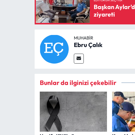
EDITÖRÜN SEÇTIĞI
Başkan Aylar’da
ziyareti
MUHABIR
Ebru Çalık
Bunlar da ilginizi çekebilir