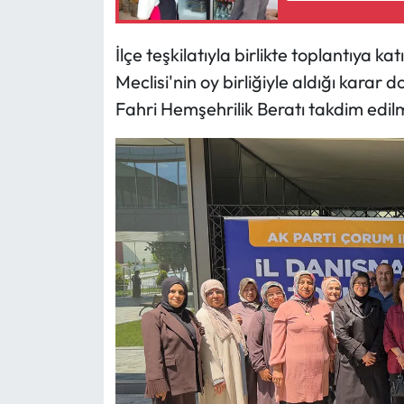
Mecitözü Haberleri
İlçe teşkilatıyla birlikte toplantıya k
Meclisi'nin oy birliğiyle aldığı karar 
Oğuzlar Haberleri
Fahri Hemşehrilik Beratı takdim edil
Ortaköy Haberleri
Osmancık Haberleri
Otomotiv
Resmi İlan
Resmi Reklam
Sağlık