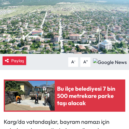
Eğitim
Ekonomi
Güncel
İskilip Haberleri
Paylaş
-
+
A
A
Kargı Haberleri
Kimdir?
Bu ilçe belediyesi 7 bin
500 metrekare parke
Kültür Sanat
taşı alacak
Laçin Haberleri
Kargı’da vatandaşlar, bayram namazı için
Magazin