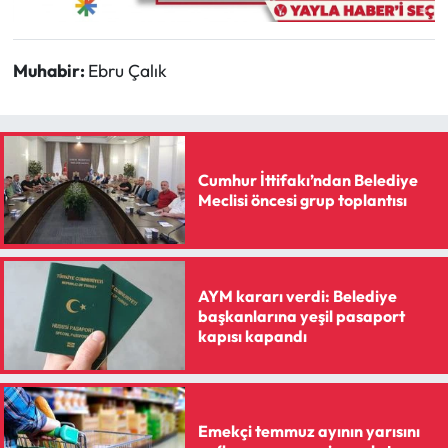
Siyaset
Spor
Muhabir:
Ebru Çalık
Sungurlu Haberleri
Turizm
Cumhur İttifakı’ndan Belediye
Meclisi öncesi grup toplantısı
Uğurludağ Haberleri
Yaşam
AYM kararı verdi: Belediye
Yayla Haber
başkanlarına yeşil pasaport
kapısı kapandı
Yemek Tarifleri
Yerel Haberler
Emekçi temmuz ayının yarısını