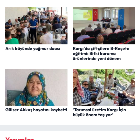
Arık köyünde yağmur duası
Kargı'da çiftçilere B-Reçete
eğitimi: Bitki koruma
ürünlerinde yeni dönem
Gülser Akkuş hayatını kaybetti
‘Tarımsal üretim Kargı İçin
büyük önem taşıyor’
Yorumlar