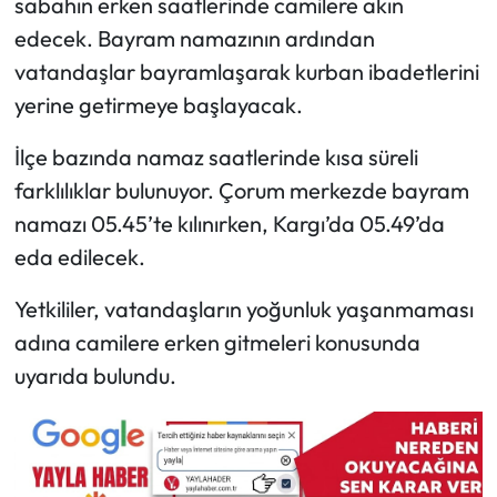
sabahın erken saatlerinde camilere akın
edecek. Bayram namazının ardından
Mecitözü Haberleri
vatandaşlar bayramlaşarak kurban ibadetlerini
yerine getirmeye başlayacak.
Oğuzlar Haberleri
İlçe bazında namaz saatlerinde kısa süreli
Ortaköy Haberleri
farklılıklar bulunuyor. Çorum merkezde bayram
Osmancık Haberleri
namazı 05.45’te kılınırken, Kargı’da 05.49’da
eda edilecek.
Otomotiv
Yetkililer, vatandaşların yoğunluk yaşanmaması
Resmi İlan
adına camilere erken gitmeleri konusunda
uyarıda bulundu.
Resmi Reklam
Sağlık