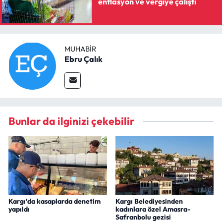
enflasyon ve vergiye çalıştı
MUHABIR
Ebru Çalık
Bunlar da ilginizi çekebilir
Kargı’da kasaplarda denetim
Kargı Belediyesinden
yapıldı
kadınlara özel Amasra-
Safranbolu gezisi