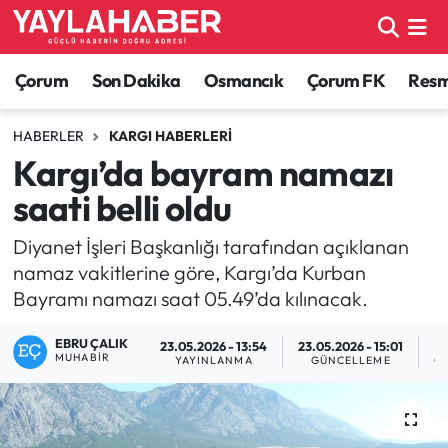
Alaca Haberleri
Çorum Nöbetçi Eczaneler
Çorum
Son Dakika
Osmancık
Çorum FK
Resmi
Bayat Haberleri
Çorum Hava Durumu
HABERLER
KARGI HABERLERI
Kargı’da bayram namazı
Bilgi - Keşfet Haberleri
Çorum Namaz Vakitleri
saati belli oldu
Bilim ve Teknoloji
Çorum Trafik Yoğunluk Haritası
Diyanet İşleri Başkanlığı tarafından açıklanan
namaz vakitlerine göre, Kargı’da Kurban
Boğazkale Haberleri
TFF 1.Lig Puan Durumu ve Fikstür
Bayramı namazı saat 05.49’da kılınacak.
Çorum Haberleri
Tüm Manşetler
EBRU ÇALIK
23.05.2026 - 13:54
23.05.2026 - 15:01
MUHABIR
YAYINLANMA
GÜNCELLEME
O
Çorum Son Dakika Haberleri
Son Dakika Haberleri
Dodurga Haberleri
Haber Arşivi