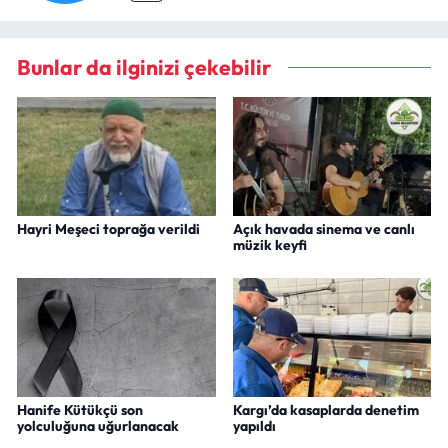
Bunlar da ilginizi çekebilir
Hayri Meşeci toprağa verildi
Açık havada sinema ve canlı
müzik keyfi
Hanife Kütükçü son
Kargı’da kasaplarda denetim
yolculuğuna uğurlanacak
yapıldı