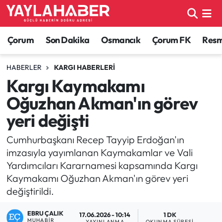
Alaca Haberleri
Çorum Nöbetçi Eczaneler
Çorum
Son Dakika
Osmancık
Çorum FK
Resmi
Bayat Haberleri
Çorum Hava Durumu
HABERLER
KARGI HABERLERI
Kargı Kaymakamı
Bilgi - Keşfet Haberleri
Çorum Namaz Vakitleri
Oğuzhan Akman'ın görev
Bilim ve Teknoloji
Çorum Trafik Yoğunluk Haritası
yeri değişti
Boğazkale Haberleri
TFF 1.Lig Puan Durumu ve Fikstür
Cumhurbaşkanı Recep Tayyip Erdoğan'ın
imzasıyla yayımlanan Kaymakamlar ve Vali
Çorum Haberleri
Tüm Manşetler
Yardımcıları Kararnamesi kapsamında Kargı
Kaymakamı Oğuzhan Akman'ın görev yeri
Çorum Son Dakika Haberleri
Son Dakika Haberleri
değiştirildi.
Dodurga Haberleri
Haber Arşivi
EBRU ÇALIK
17.06.2026 - 10:14
1 DK
MUHABIR
YAYINLANMA
OKUNMA SÜRESI