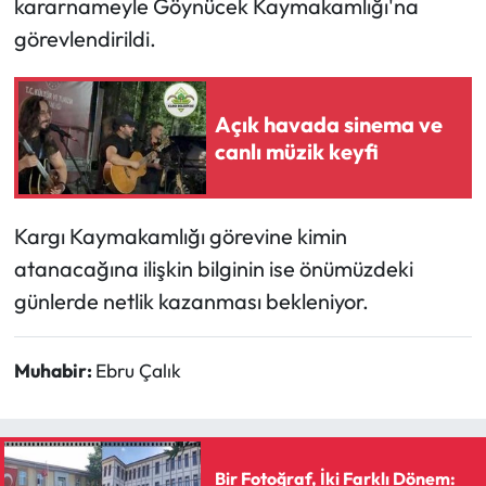
kararnameyle Göynücek Kaymakamlığı'na
Siyaset
görevlendirildi.
Spor
Sungurlu Haberleri
Açık havada sinema ve
canlı müzik keyfi
Turizm
Uğurludağ Haberleri
Kargı Kaymakamlığı görevine kimin
atanacağına ilişkin bilginin ise önümüzdeki
Yaşam
günlerde netlik kazanması bekleniyor.
Yayla Haber
Muhabir:
Ebru Çalık
Yemek Tarifleri
Yerel Haberler
Bir Fotoğraf, İki Farklı Dönem: