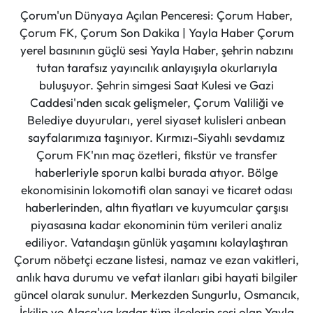
Çorum'un Dünyaya Açılan Penceresi: Çorum Haber,
Çorum FK, Çorum Son Dakika | Yayla Haber Çorum
yerel basınının güçlü sesi Yayla Haber, şehrin nabzını
tutan tarafsız yayıncılık anlayışıyla okurlarıyla
buluşuyor. Şehrin simgesi Saat Kulesi ve Gazi
Caddesi'nden sıcak gelişmeler, Çorum Valiliği ve
Belediye duyuruları, yerel siyaset kulisleri anbean
sayfalarımıza taşınıyor. Kırmızı-Siyahlı sevdamız
Çorum FK'nın maç özetleri, fikstür ve transfer
haberleriyle sporun kalbi burada atıyor. Bölge
ekonomisinin lokomotifi olan sanayi ve ticaret odası
haberlerinden, altın fiyatları ve kuyumcular çarşısı
piyasasına kadar ekonominin tüm verileri analiz
ediliyor. Vatandaşın günlük yaşamını kolaylaştıran
Çorum nöbetçi eczane listesi, namaz ve ezan vakitleri,
anlık hava durumu ve vefat ilanları gibi hayati bilgiler
güncel olarak sunulur. Merkezden Sungurlu, Osmancık,
İskilip ve Alaca'ya kadar tüm ilçelerin sesi olan Yayla