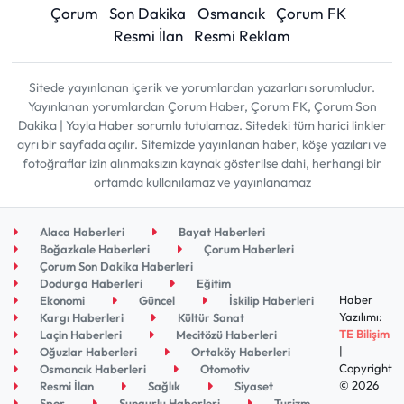
Çorum
Son Dakika
Osmancık
Çorum FK
Resmi İlan
Resmi Reklam
Sitede yayınlanan içerik ve yorumlardan yazarları sorumludur.
Yayınlanan yorumlardan Çorum Haber, Çorum FK, Çorum Son
Dakika | Yayla Haber sorumlu tutulamaz. Sitedeki tüm harici linkler
ayrı bir sayfada açılır. Sitemizde yayınlanan haber, köşe yazıları ve
fotoğraflar izin alınmaksızın kaynak gösterilse dahi, herhangi bir
ortamda kullanılamaz ve yayınlanamaz
Alaca Haberleri
Bayat Haberleri
Boğazkale Haberleri
Çorum Haberleri
Çorum Son Dakika Haberleri
Dodurga Haberleri
Eğitim
Haber
Ekonomi
Güncel
İskilip Haberleri
Yazılımı:
Kargı Haberleri
Kültür Sanat
TE Bilişim
Laçin Haberleri
Mecitözü Haberleri
|
Oğuzlar Haberleri
Ortaköy Haberleri
Copyright
Osmancık Haberleri
Otomotiv
© 2026
Resmi İlan
Sağlık
Siyaset
Spor
Sungurlu Haberleri
Turizm