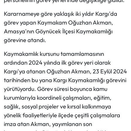
Kararnameye göre yaklaşık iki yıldır Kargı'da
Mecitözü Haberleri
görev yapan Kaymakam Oğuzhan Akman,
Oğuzlar Haberleri
Amasya'nın Göynücek İlçesi Kaymakamlığı
görevine atandı.
Ortaköy Haberleri
Kaymakamlık kursunu tamamlamasının
Osmancık Haberleri
ardından 2024 yılında ilk görev yeri olarak
Kargı'ya atanan Oğuzhan Akman, 23 Eylül 2024
Otomotiv
tarihinden bu yana Kargı Kaymakamlığı görevini
Resmi İlan
yürütüyordu. Görev süresi boyunca kamu
kurumlarıyla koordineli çalışmaları, eğitim,
Resmi Reklam
sağlık, sosyal projeler ve kırsal kalkınmaya
yönelik faaliyetleriyle ilçede çeşitli çalışmalara
Sağlık
imza atan Akman, yayımlanan son