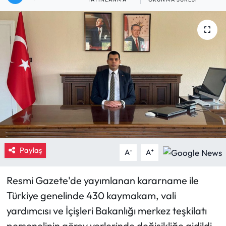
Eğitim
Ekonomi
Güncel
İskilip Haberleri
Kargı Haberleri
Kimdir?
Paylaş
-
+
A
A
Kültür Sanat
Resmi Gazete'de yayımlanan kararname ile
Türkiye genelinde 430 kaymakam, vali
Laçin Haberleri
yardımcısı ve İçişleri Bakanlığı merkez teşkilatı
Magazin
personelinin görev yerlerinde değişikliğe gidildi.