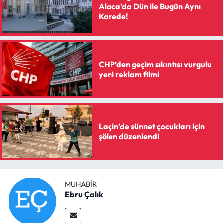
Alaca’da Dün ile Bugün Aynı
Karede!
CHP’den geçim sıkıntısı vurgulu
yeni reklam filmi
Laçin’de sünnet çocukları için
şölen düzenlendi
MUHABIR
Ebru Çalık