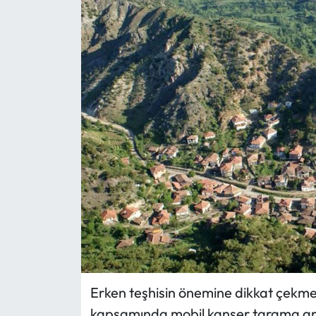
Eğitim
Ekonomi
Güncel
İskilip Haberleri
Kargı Haberleri
Kimdir?
Kültür Sanat
Laçin Haberleri
Erken teşhisin önemine dikkat çekme
kapsamında mobil kanser tarama arac
Magazin