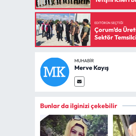
EDITÖRÜN SEÇTIĞI
Çorum’da Üreti
Sektör Temsilci
MUHABIR
Merve Kayış
Bunlar da ilginizi çekebilir