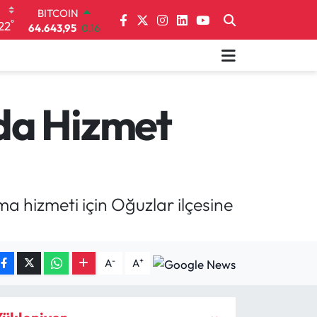
64.643,95
0.16
DOLAR
°
22
47,6006
0.06
EURO
55,0250
0.02
STERLİN
64,2398
0.2
da Hizmet
GRAM ALTIN
6500.87
0.12
BİST100
13.799
70
a hizmeti için Oğuzlar ilçesine
-
+
A
A