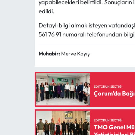
yapabilecekleri belirtildi. Sonuçların
Siyaset
edildi.
Spor
Detaylı bilgi almak isteyen vatandaşl
Sungurlu Haberleri
561 76 91 numaralı telefonundan bilgi
Turizm
Muhabir:
Merve Kayış
Uğurludağ Haberleri
Yaşam
EDITÖRÜN SEÇTIĞI
Çorum’da Bağı
Yayla Haber
Yemek Tarifleri
EDITÖRÜN SEÇTIĞI
Yerel Haberler
TMO Genel Müd
Yetiştiricileri B