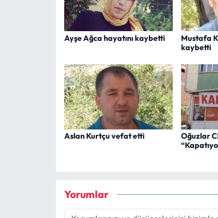
Ayşe Ağca hayatını kaybetti
Mustafa K
kaybetti
Aslan Kurtçu vefat etti
Oğuzlar C
“Kapatıyor
Yorumlar