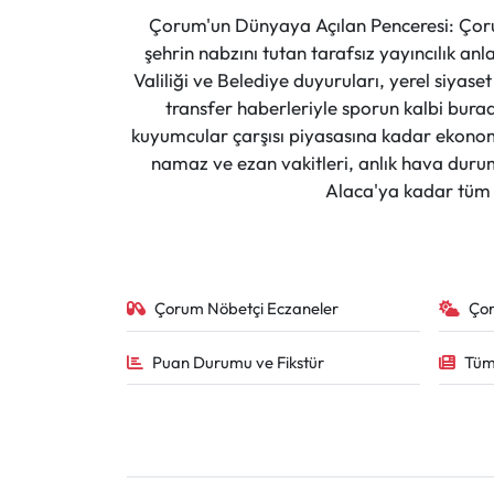
Çorum'un Dünyaya Açılan Penceresi: Çoru
şehrin nabzını tutan tarafsız yayıncılık an
Valiliği ve Belediye duyuruları, yerel siyas
transfer haberleriyle sporun kalbi burad
kuyumcular çarşısı piyasasına kadar ekonomi
namaz ve ezan vakitleri, anlık hava durumu
Alaca'ya kadar tüm il
Çorum Nöbetçi Eczaneler
Ço
Puan Durumu ve Fikstür
Tüm