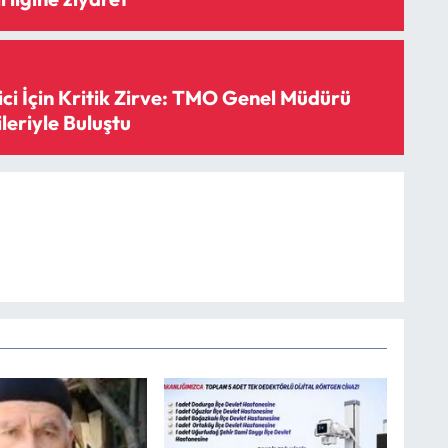
ci İçin Kritik Zirve: TMO Genel Müdürü
leriyle Buluştu