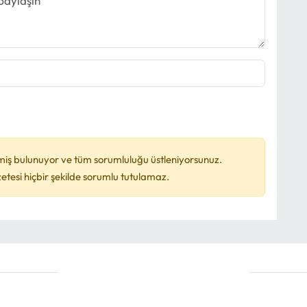
miş bulunuyor ve tüm sorumluluğu üstleniyorsunuz.
esi hiçbir şekilde sorumlu tutulamaz.