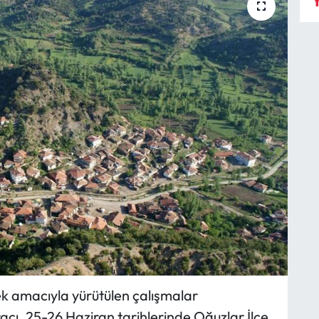
Y
k amacıyla yürütülen çalışmalar
ı, 25-26 Haziran tarihlerinde Oğuzlar İlçe