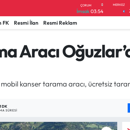
İmsak
03:54
 FK
Resmi İlan
Resmi Reklam
a Aracı Oğuzlar’
mobil kanser tarama aracı, ücretsiz taram
1 DK
MA SÜRESI