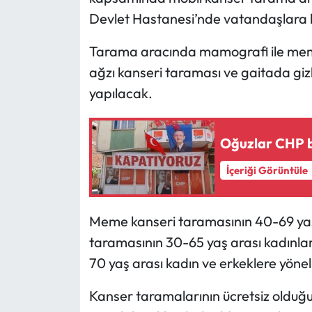
Devlet Hastanesi’nde vatandaşlara 
Mecitözü Haberleri
Tarama aracında mamografi ile meme
Oğuzlar Haberleri
ağzı kanseri taraması ve gaitada gizli
yapılacak.
Ortaköy Haberleri
Osmancık Haberleri
Oğuzlar CHP bi
İçeriği Görüntüle
Otomotiv
Resmi İlan
Meme kanseri taramasının 40-69 yaş 
taramasının 30-65 yaş arası kadınlar
Resmi Reklam
70 yaş arası kadın ve erkeklere yönelik
Sağlık
Kanser taramalarının ücretsiz olduğu