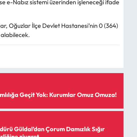
 ise e-Nabız sistemi üzerinden işleneceği ifade
ar, Oğuzlar İlçe Devlet Hastanesi’nin 0 (364)
 alabilecek.
mlılığa Geçit Yok: Kurumlar Omuz Omuza!
ürü Güldal’dan Çorum Damızlık Sığır
irliğine ziyaret