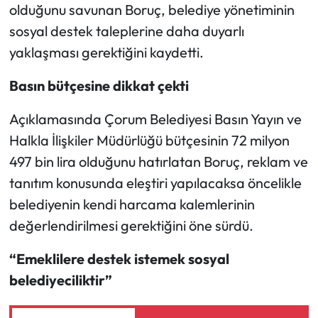
Siyaset
olduğunu savunan Boruç, belediye yönetiminin
sosyal destek taleplerine daha duyarlı
Spor
yaklaşması gerektiğini kaydetti.
Sungurlu Haberleri
Basın bütçesine dikkat çekti
Turizm
Açıklamasında Çorum Belediyesi Basın Yayın ve
Halkla İlişkiler Müdürlüğü bütçesinin 72 milyon
Uğurludağ Haberleri
497 bin lira olduğunu hatırlatan Boruç, reklam ve
tanıtım konusunda eleştiri yapılacaksa öncelikle
Yaşam
belediyenin kendi harcama kalemlerinin
Yayla Haber
değerlendirilmesi gerektiğini öne sürdü.
“Emeklilere destek istemek sosyal
Yemek Tarifleri
belediyeciliktir”
Yerel Haberler