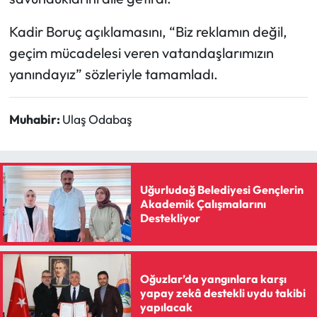
Kadir Boruç açıklamasını, “Biz reklamın değil,
geçim mücadelesi veren vatandaşlarımızın
yanındayız” sözleriyle tamamladı.
Muhabir:
Ulaş Odabaş
Uğurludağ Belediyesi Gençlerin
Akademik Çalışmalarını
Destekliyor
Oğuzlar’da yangınlara karşı
yapay zekâ destekli uydu takibi
yapılacak