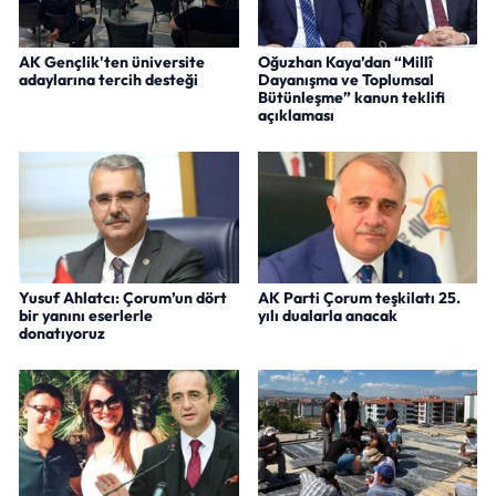
AK Gençlik'ten üniversite
Oğuzhan Kaya’dan “Millî
adaylarına tercih desteği
Dayanışma ve Toplumsal
Bütünleşme” kanun teklifi
açıklaması
Yusuf Ahlatcı: Çorum’un dört
AK Parti Çorum teşkilatı 25.
bir yanını eserlerle
yılı dualarla anacak
donatıyoruz