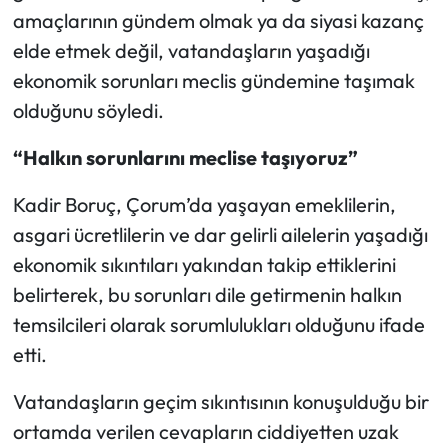
amaçlarının gündem olmak ya da siyasi kazanç
Mecitözü Haberleri
elde etmek değil, vatandaşların yaşadığı
ekonomik sorunları meclis gündemine taşımak
Oğuzlar Haberleri
olduğunu söyledi.
Ortaköy Haberleri
“Halkın sorunlarını meclise taşıyoruz”
Osmancık Haberleri
Kadir Boruç, Çorum’da yaşayan emeklilerin,
asgari ücretlilerin ve dar gelirli ailelerin yaşadığı
Otomotiv
ekonomik sıkıntıları yakından takip ettiklerini
belirterek, bu sorunları dile getirmenin halkın
Resmi İlan
temsilcileri olarak sorumlulukları olduğunu ifade
Resmi Reklam
etti.
Vatandaşların geçim sıkıntısının konuşulduğu bir
Sağlık
ortamda verilen cevapların ciddiyetten uzak