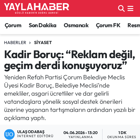
Alaca Haberleri
Çorum Nöbetçi Eczaneler
Çorum
Son Dakika
Osmancık
Çorum FK
Resmi
Bayat Haberleri
Çorum Hava Durumu
HABERLER
SIYASET
Kadir Boruç: “Reklam değil,
Bilgi - Keşfet Haberleri
Çorum Namaz Vakitleri
geçim derdi konuşuyoruz”
Bilim ve Teknoloji
Çorum Trafik Yoğunluk Haritası
Yeniden Refah Partisi Çorum Belediye Meclis
Üyesi Kadir Boruç, Belediye Meclisi’nde
Boğazkale Haberleri
TFF 1.Lig Puan Durumu ve Fikstür
emekliler, asgari ücretliler ve dar gelirli
vatandaşlara yönelik sosyal destek önerileri
Çorum Haberleri
Tüm Manşetler
üzerine yaşanan tartışmaların ardından yazılı bir
açıklama yaptı.
Çorum Son Dakika Haberleri
Son Dakika Haberleri
ULAŞ ODABAŞ
04.06.2026 - 13:20
1 DK
Dodurga Haberleri
Haber Arşivi
İNTERNET EDITÖRÜ
YAYINLANMA
OKUNMA SÜRESI