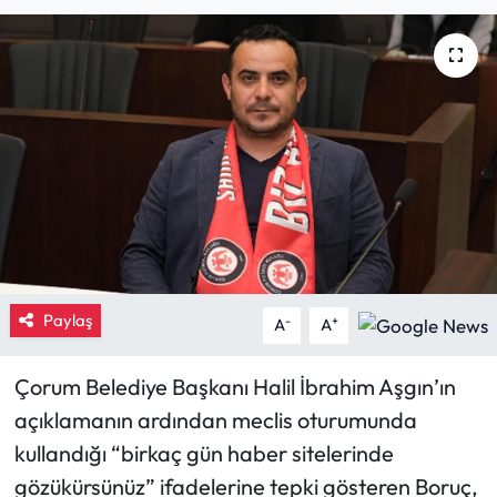
Eğitim
Ekonomi
Güncel
İskilip Haberleri
Kargı Haberleri
Paylaş
Kimdir?
-
+
A
A
Kültür Sanat
Çorum Belediye Başkanı Halil İbrahim Aşgın’ın
açıklamanın ardından meclis oturumunda
Laçin Haberleri
kullandığı “birkaç gün haber sitelerinde
gözükürsünüz” ifadelerine tepki gösteren Boruç,
Magazin