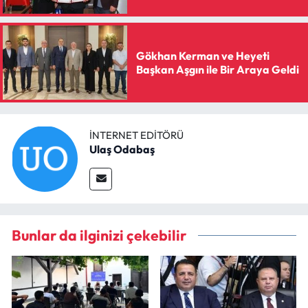
Gökhan Kerman ve Heyeti
Başkan Aşgın ile Bir Araya Geldi
İNTERNET EDITÖRÜ
Ulaş Odabaş
Bunlar da ilginizi çekebilir