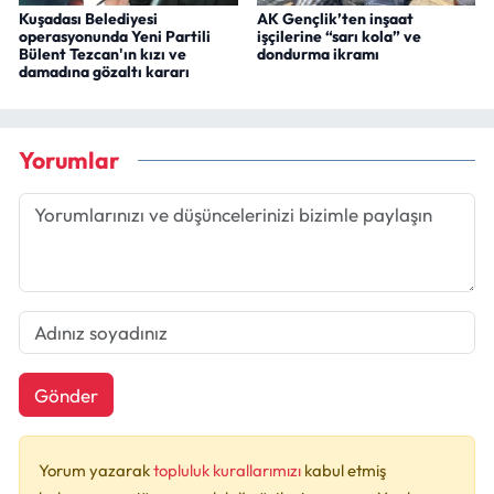
Kuşadası Belediyesi
AK Gençlik’ten inşaat
operasyonunda Yeni Partili
işçilerine “sarı kola” ve
Bülent Tezcan'ın kızı ve
dondurma ikramı
damadına gözaltı kararı
Yorumlar
Gönder
Yorum yazarak
topluluk kurallarımızı
kabul etmiş