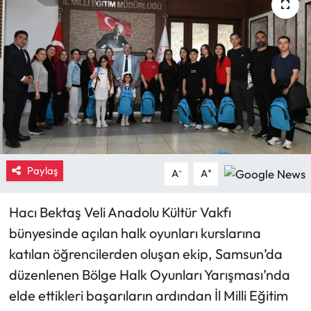
Eğitim
Ekonomi
Güncel
İskilip Haberleri
Kargı Haberleri
Paylaş
-
+
A
A
Kimdir?
Hacı Bektaş Veli Anadolu Kültür Vakfı
bünyesinde açılan halk oyunları kurslarına
Kültür Sanat
katılan öğrencilerden oluşan ekip, Samsun’da
Laçin Haberleri
düzenlenen Bölge Halk Oyunları Yarışması’nda
elde ettikleri başarıların ardından İl Milli Eğitim
Magazin