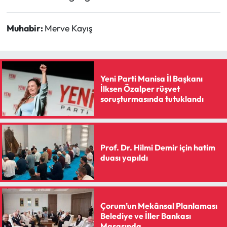
Muhabir:
Merve Kayış
Yeni Parti Manisa İl Başkanı
İlksen Özalper rüşvet
soruşturmasında tutuklandı
Prof. Dr. Hilmi Demir için hatim
duası yapıldı
Çorum’un Mekânsal Planlaması
Belediye ve İller Bankası
Masasında