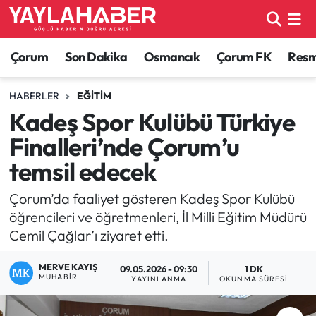
Alaca Haberleri
Çorum Nöbetçi Eczaneler
Çorum
Son Dakika
Osmancık
Çorum FK
Resmi
Bayat Haberleri
Çorum Hava Durumu
HABERLER
EĞITIM
Kadeş Spor Kulübü Türkiye
Bilgi - Keşfet Haberleri
Çorum Namaz Vakitleri
Finalleri’nde Çorum’u
Bilim ve Teknoloji
Çorum Trafik Yoğunluk Haritası
temsil edecek
Boğazkale Haberleri
TFF 1.Lig Puan Durumu ve Fikstür
Çorum’da faaliyet gösteren Kadeş Spor Kulübü
öğrencileri ve öğretmenleri, İl Milli Eğitim Müdürü
Çorum Haberleri
Tüm Manşetler
Cemil Çağlar’ı ziyaret etti.
MERVE KAYIŞ
Çorum Son Dakika Haberleri
Son Dakika Haberleri
09.05.2026 - 09:30
1 DK
MUHABIR
YAYINLANMA
OKUNMA SÜRESI
Dodurga Haberleri
Haber Arşivi