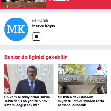
MUHABIR
Merve Kayış
Bunlar da ilginizi çekebilir
Üniversite adaylarına Bakan
MEB’den dev istihdam
Tekin’den YKS yanıtı: Sınav
müjdesi: Tam 60 binden fazla
sistemi değişecek mi?
personel alınacak