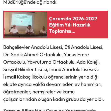
Müdürlüğü’nde ağırlandı.
Mecitözü Haberleri
Çorum'da 2026-2027
Eğitim Yılı Hazırlık
Oğuzlar Haberleri
Toplantısı
Gerçekleştirildi
Ortaköy Haberleri
Bahçelievler Anadolu Lisesi, Eti Anadolu Lisesi,
Osmancık Haberleri
Dr. Sadık Ahmet Ortaokulu, Yunus Emre
Ortaokulu, Yavruturna Ortaokulu, Ada Koleji,
Otomotiv
Sosyal Bilimler Lisesi, İnönü Anadolu Lisesi ve
Resmi İlan
İsmail Kakaç İlkokulu öğrencilerinin yer aldığı
ekipte ayrıca vakfa devam eden ev hanımları,
Resmi Reklam
öğretmenler, hemşireler ve kamu
çalışanlarından oluşan kadın grubu da yer aldı.
Sağlık
Samsun Bölge Halk Oyunları Yarışması’nda