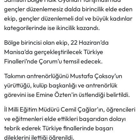
Siyaset
gençler düzenlemesiz dalda birincilik elde eden
ekip, gençler düzenlemeli dal ve büyük kadınlar
Spor
kategorilerinde ise ikincilik kazandı.
Sungurlu Haberleri
Bölge birincisi olan ekip, 22 Haziran’da
Turizm
Manisa’da gerçekleştirilecek Türkiye
Finalleri’nde Çorum’u temsil edecek.
Uğurludağ Haberleri
Takımın antrenörlüğünü Mustafa Çoksoy’un
Yaşam
yürüttüğü, kulüp başkanlığı ve antrenörlük
görevini ise Emine Özten’in üstlendiği belirtildi.
Yayla Haber
İl Milli Eğitim Müdürü Cemil Çağlar’ın, öğrencileri
Yemek Tarifleri
ve eğitmenleri elde ettikleri başarıdan dolayı
tebrik ederek Türkiye finallerinde başarı
Yerel Haberler
dileklerini ilettiği öğrenildi.