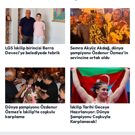
LGS İskilip birincisi Berra
Semra Akyüz Akdağ, dünya
Deveci’ye belediyede tebrik
şampiyonu Özdenur Özmez’in
sevincine ortak oldu
Dünya şampiyonu Özdenur
İskilip Tarihi Geceye
Özmez’e İskilip’te coşkulu
Hazırlanıyor: Dünya
karşılama
Şampiyonu Coşkuyla
Karşılanacak!