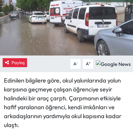
Eğitim
Ekonomi
Güncel
İskilip Haberleri
Paylaş
-
+
A
A
Kargı Haberleri
Edinilen bilgilere göre, okul yakınlarında yolun
Kimdir?
karşısına geçmeye çalışan öğrenciye seyir
halindeki bir araç çarptı. Çarpmanın etkisiyle
Kültür Sanat
hafif yaralanan öğrenci, kendi imkânları ve
arkadaşlarının yardımıyla okul kapısına kadar
Laçin Haberleri
ulaştı.
Magazin