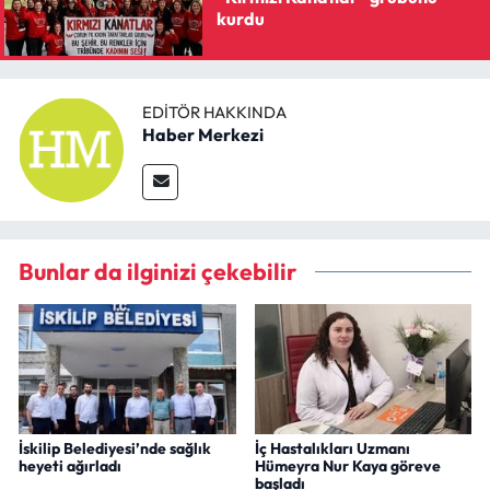
kurdu
EDITÖR HAKKINDA
Haber Merkezi
Bunlar da ilginizi çekebilir
İskilip Belediyesi’nde sağlık
İç Hastalıkları Uzmanı
heyeti ağırladı
Hümeyra Nur Kaya göreve
başladı