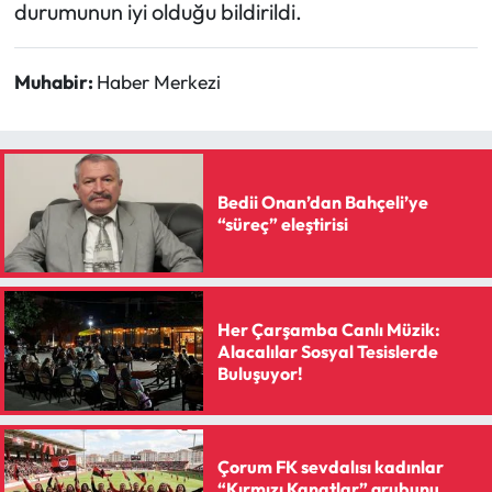
Siyaset
durumunun iyi olduğu bildirildi.
Spor
Muhabir:
Haber Merkezi
Sungurlu Haberleri
Turizm
Bedii Onan’dan Bahçeli’ye
“süreç” eleştirisi
Uğurludağ Haberleri
Yaşam
Her Çarşamba Canlı Müzik:
Yayla Haber
Alacalılar Sosyal Tesislerde
Buluşuyor!
Yemek Tarifleri
Yerel Haberler
Çorum FK sevdalısı kadınlar
“Kırmızı Kanatlar” grubunu