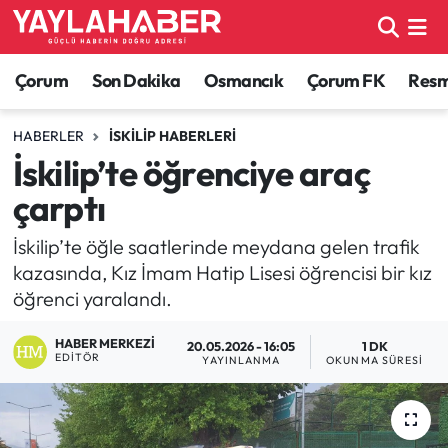
Alaca Haberleri
Çorum Nöbetçi Eczaneler
Çorum
Son Dakika
Osmancık
Çorum FK
Resmi
Bayat Haberleri
Çorum Hava Durumu
HABERLER
İSKILIP HABERLERI
İskilip’te öğrenciye araç
Bilgi - Keşfet Haberleri
Çorum Namaz Vakitleri
çarptı
Bilim ve Teknoloji
Çorum Trafik Yoğunluk Haritası
İskilip’te öğle saatlerinde meydana gelen trafik
kazasında, Kız İmam Hatip Lisesi öğrencisi bir kız
Boğazkale Haberleri
TFF 1.Lig Puan Durumu ve Fikstür
öğrenci yaralandı.
Çorum Haberleri
Tüm Manşetler
HABER MERKEZI
20.05.2026 - 16:05
1 DK
EDITÖR
YAYINLANMA
OKUNMA SÜRESI
Çorum Son Dakika Haberleri
Son Dakika Haberleri
Dodurga Haberleri
Haber Arşivi