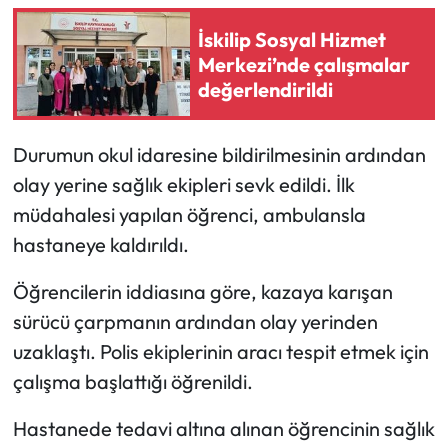
İskilip Sosyal Hizmet
Mecitözü Haberleri
Merkezi’nde çalışmalar
değerlendirildi
Oğuzlar Haberleri
Ortaköy Haberleri
Durumun okul idaresine bildirilmesinin ardından
olay yerine sağlık ekipleri sevk edildi. İlk
Osmancık Haberleri
müdahalesi yapılan öğrenci, ambulansla
hastaneye kaldırıldı.
Otomotiv
Öğrencilerin iddiasına göre, kazaya karışan
Resmi İlan
sürücü çarpmanın ardından olay yerinden
uzaklaştı. Polis ekiplerinin aracı tespit etmek için
Resmi Reklam
çalışma başlattığı öğrenildi.
Sağlık
Hastanede tedavi altına alınan öğrencinin sağlık