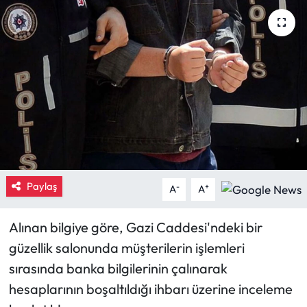
Eğitim
Ekonomi
Güncel
İskilip Haberleri
Kargı Haberleri
Paylaş
-
+
A
A
Kimdir?
Alınan bilgiye göre, Gazi Caddesi'ndeki bir
Kültür Sanat
güzellik salonunda müşterilerin işlemleri
sırasında banka bilgilerinin çalınarak
Laçin Haberleri
hesaplarının boşaltıldığı ihbarı üzerine inceleme
Magazin