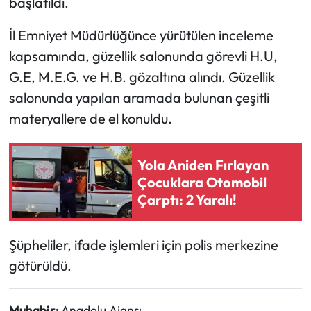
başlatıldı.
Mecitözü Haberleri
İl Emniyet Müdürlüğünce yürütülen inceleme
kapsamında, güzellik salonunda görevli H.U,
Oğuzlar Haberleri
G.E, M.E.G. ve H.B. gözaltına alındı. Güzellik
salonunda yapılan aramada bulunan çeşitli
Ortaköy Haberleri
materyallere de el konuldu.
Osmancık Haberleri
Yola Aniden Fırlayan
Otomotiv
Çocuklara Otomobil
Çarptı: 2 Yaralı!
Resmi İlan
Şüpheliler, ifade işlemleri için polis merkezine
Resmi Reklam
götürüldü.
Sağlık
Muhabir:
Anadolu Ajansı