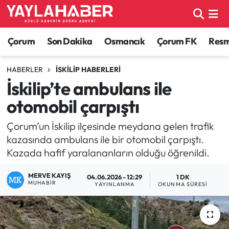
Alaca Haberleri
Çorum Nöbetçi Eczaneler
Çorum
Son Dakika
Osmancık
Çorum FK
Resmi
Bayat Haberleri
Çorum Hava Durumu
HABERLER
İSKILIP HABERLERI
İskilip’te ambulans ile
Bilgi - Keşfet Haberleri
Çorum Namaz Vakitleri
otomobil çarpıştı
Bilim ve Teknoloji
Çorum Trafik Yoğunluk Haritası
Çorum’un İskilip ilçesinde meydana gelen trafik
kazasında ambulans ile bir otomobil çarpıştı.
Boğazkale Haberleri
TFF 1.Lig Puan Durumu ve Fikstür
Kazada hafif yaralananların olduğu öğrenildi.
Çorum Haberleri
Tüm Manşetler
MERVE KAYIŞ
04.06.2026 - 12:29
1 DK
MUHABIR
YAYINLANMA
OKUNMA SÜRESI
Çorum Son Dakika Haberleri
Son Dakika Haberleri
Dodurga Haberleri
Haber Arşivi