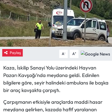
Eğitim
Ekonomi
Güncel
İskilip Haberleri
Paylaş
-
+
A
A
Kargı Haberleri
Kaza, İskilip Sanayi Yolu üzerindeki Hayvan
Kimdir?
Pazarı Kavşağı’nda meydana geldi. Edinilen
bilgilere göre, seyir halindeki ambulans ile başka
Kültür Sanat
bir araç kavşakta çarpıştı.
Laçin Haberleri
Çarpışmanın etkisiyle araçlarda maddi hasar
meydana gelirken, kazada hafif yaralanan
Magazin