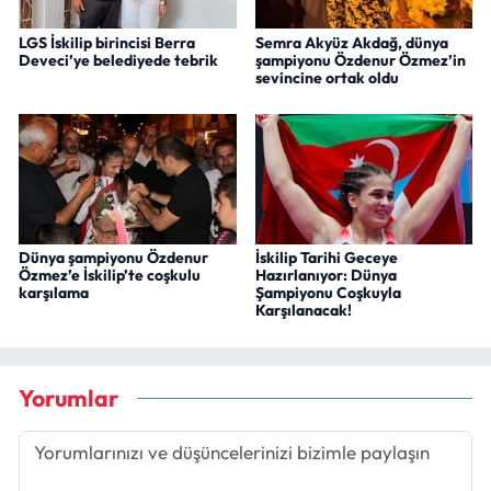
LGS İskilip birincisi Berra
Semra Akyüz Akdağ, dünya
Deveci’ye belediyede tebrik
şampiyonu Özdenur Özmez’in
sevincine ortak oldu
Dünya şampiyonu Özdenur
İskilip Tarihi Geceye
Özmez’e İskilip’te coşkulu
Hazırlanıyor: Dünya
karşılama
Şampiyonu Coşkuyla
Karşılanacak!
Yorumlar