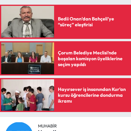
Siyaset
Spor
Bedii Onan’dan Bahçeli’ye
“süreç” eleştirisi
Sungurlu Haberleri
Turizm
Çorum Belediye Meclisi’nde
boşalan komisyon üyeliklerine
Uğurludağ Haberleri
seçim yapıldı
Yaşam
Hayırsever iş insanından Kur’an
Yayla Haber
kursu öğrencilerine dondurma
ikramı
Yemek Tarifleri
Yerel Haberler
MUHABIR