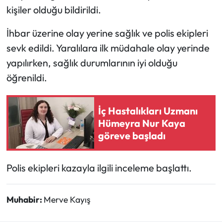
kişiler olduğu bildirildi.
Mecitözü Haberleri
İhbar üzerine olay yerine sağlık ve polis ekipleri
sevk edildi. Yaralılara ilk müdahale olay yerinde
Oğuzlar Haberleri
yapılırken, sağlık durumlarının iyi olduğu
Ortaköy Haberleri
öğrenildi.
Osmancık Haberleri
İç Hastalıkları Uzmanı
Hümeyra Nur Kaya
Otomotiv
göreve başladı
Resmi İlan
Polis ekipleri kazayla ilgili inceleme başlattı.
Resmi Reklam
Muhabir:
Merve Kayış
Sağlık