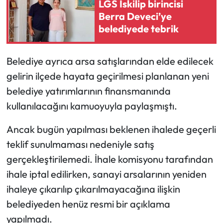
LGS İskilip birincisi
Siyaset
Berra Deveci’ye
belediyede tebrik
Spor
Sungurlu Haberleri
Belediye ayrıca arsa satışlarından elde edilecek
gelirin ilçede hayata geçirilmesi planlanan yeni
Turizm
belediye yatırımlarının finansmanında
Uğurludağ Haberleri
kullanılacağını kamuoyuyla paylaşmıştı.
Ancak bugün yapılması beklenen ihalede geçerli
Yaşam
teklif sunulmaması nedeniyle satış
Yayla Haber
gerçekleştirilemedi. İhale komisyonu tarafından
ihale iptal edilirken, sanayi arsalarının yeniden
Yemek Tarifleri
ihaleye çıkarılıp çıkarılmayacağına ilişkin
belediyeden henüz resmi bir açıklama
Yerel Haberler
yapılmadı.