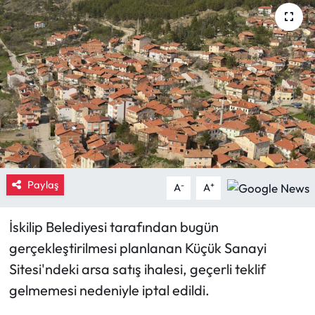
Eğitim
Ekonomi
Güncel
İskilip Haberleri
Kargı Haberleri
Paylaş
-
+
A
A
Kimdir?
İskilip Belediyesi tarafından bugün
Kültür Sanat
gerçekleştirilmesi planlanan Küçük Sanayi
Sitesi'ndeki arsa satış ihalesi, geçerli teklif
Laçin Haberleri
gelmemesi nedeniyle iptal edildi.
Magazin