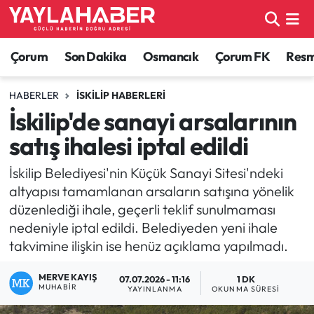
Alaca Haberleri
Çorum Nöbetçi Eczaneler
Çorum
Son Dakika
Osmancık
Çorum FK
Resmi
Bayat Haberleri
Çorum Hava Durumu
HABERLER
İSKILIP HABERLERI
İskilip'de sanayi arsalarının
Bilgi - Keşfet Haberleri
Çorum Namaz Vakitleri
satış ihalesi iptal edildi
Bilim ve Teknoloji
Çorum Trafik Yoğunluk Haritası
İskilip Belediyesi'nin Küçük Sanayi Sitesi'ndeki
altyapısı tamamlanan arsaların satışına yönelik
Boğazkale Haberleri
TFF 1.Lig Puan Durumu ve Fikstür
düzenlediği ihale, geçerli teklif sunulmaması
nedeniyle iptal edildi. Belediyeden yeni ihale
Çorum Haberleri
Tüm Manşetler
takvimine ilişkin ise henüz açıklama yapılmadı.
Çorum Son Dakika Haberleri
Son Dakika Haberleri
MERVE KAYIŞ
07.07.2026 - 11:16
1 DK
MUHABIR
YAYINLANMA
OKUNMA SÜRESI
Dodurga Haberleri
Haber Arşivi