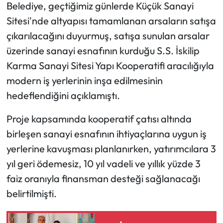
Belediye, geçtiğimiz günlerde Küçük Sanayi
Sitesi'nde altyapısı tamamlanan arsaların satışa
Mecitözü Haberleri
çıkarılacağını duyurmuş, satışa sunulan arsalar
Oğuzlar Haberleri
üzerinde sanayi esnafının kurduğu S.S. İskilip
Karma Sanayi Sitesi Yapı Kooperatifi aracılığıyla
Ortaköy Haberleri
modern iş yerlerinin inşa edilmesinin
hedeflendiğini açıklamıştı.
Osmancık Haberleri
Proje kapsamında kooperatif çatısı altında
Otomotiv
birleşen sanayi esnafının ihtiyaçlarına uygun iş
yerlerine kavuşması planlanırken, yatırımcılara 3
Resmi İlan
yıl geri ödemesiz, 10 yıl vadeli ve yıllık yüzde 3
Resmi Reklam
faiz oranıyla finansman desteği sağlanacağı
belirtilmişti.
Sağlık