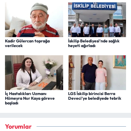
Kadir Gülercan toprağa
İskilip Belediyesi’nde sağlık
verilecek
heyeti ağırladı
İç Hastalıkları Uzmanı
LGS İskilip birincisi Berra
Hümeyra Nur Kaya göreve
Deveci’ye belediyede tebrik
başladı
Yorumlar