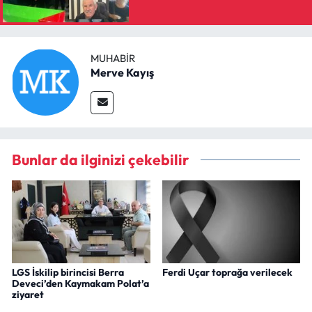
MUHABIR
Merve Kayış
Bunlar da ilginizi çekebilir
LGS İskilip birincisi Berra
Ferdi Uçar toprağa verilecek
Deveci’den Kaymakam Polat’a
ziyaret