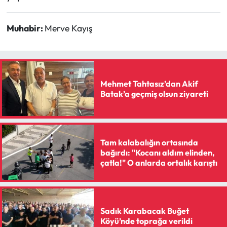
Muhabir:
Merve Kayış
Mehmet Tahtasız’dan Akif
Batak’a geçmiş olsun ziyareti
Tam kalabalığın ortasında
bağırdı: "Kocanı aldım elinden,
çatla!" O anlarda ortalık karıştı
Sadık Karabacak Buğet
Köyü’nde toprağa verildi