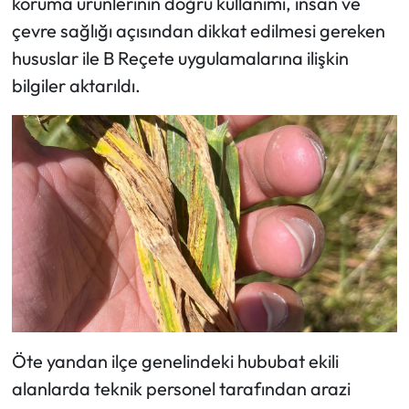
koruma ürünlerinin doğru kullanımı, insan ve
çevre sağlığı açısından dikkat edilmesi gereken
Mecitözü Haberleri
hususlar ile B Reçete uygulamalarına ilişkin
bilgiler aktarıldı.
Oğuzlar Haberleri
Ortaköy Haberleri
Osmancık Haberleri
Otomotiv
Resmi İlan
Resmi Reklam
Öte yandan ilçe genelindeki hububat ekili
Sağlık
alanlarda teknik personel tarafından arazi