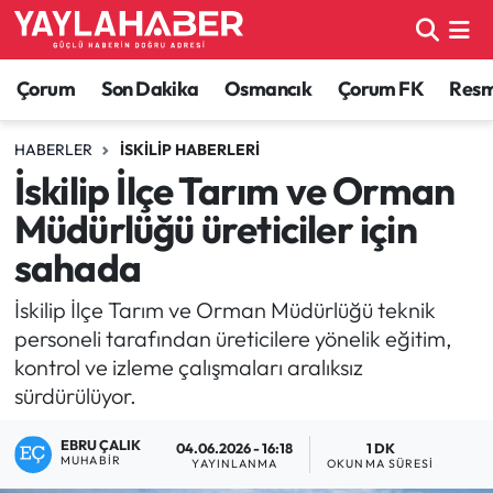
Alaca Haberleri
Çorum Nöbetçi Eczaneler
Çorum
Son Dakika
Osmancık
Çorum FK
Resmi
Bayat Haberleri
Çorum Hava Durumu
HABERLER
İSKILIP HABERLERI
İskilip İlçe Tarım ve Orman
Bilgi - Keşfet Haberleri
Çorum Namaz Vakitleri
Müdürlüğü üreticiler için
Bilim ve Teknoloji
Çorum Trafik Yoğunluk Haritası
sahada
Boğazkale Haberleri
TFF 1.Lig Puan Durumu ve Fikstür
İskilip İlçe Tarım ve Orman Müdürlüğü teknik
personeli tarafından üreticilere yönelik eğitim,
Çorum Haberleri
Tüm Manşetler
kontrol ve izleme çalışmaları aralıksız
sürdürülüyor.
Çorum Son Dakika Haberleri
Son Dakika Haberleri
EBRU ÇALIK
04.06.2026 - 16:18
1 DK
MUHABIR
YAYINLANMA
OKUNMA SÜRESI
Dodurga Haberleri
Haber Arşivi