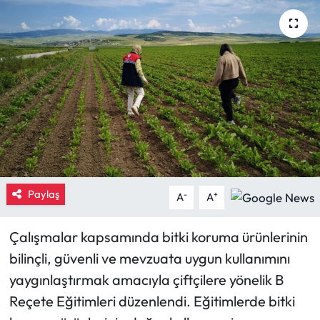
Eğitim
Ekonomi
Güncel
İskilip Haberleri
Kargı Haberleri
Paylaş
-
+
A
A
Kimdir?
Çalışmalar kapsamında bitki koruma ürünlerinin
Kültür Sanat
bilinçli, güvenli ve mevzuata uygun kullanımını
yaygınlaştırmak amacıyla çiftçilere yönelik B
Laçin Haberleri
Reçete Eğitimleri düzenlendi. Eğitimlerde bitki
Magazin