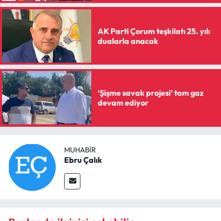
AK Parti Çorum teşkilatı 25. yılı
dualarla anacak
‘Şişme savak projesi’ tam gaz
devam ediyor
MUHABIR
Ebru Çalık