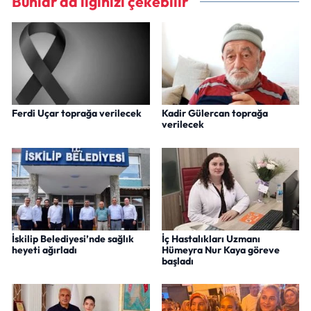
Bunlar da ilginizi çekebilir
Ferdi Uçar toprağa verilecek
Kadir Gülercan toprağa
verilecek
İskilip Belediyesi’nde sağlık
İç Hastalıkları Uzmanı
heyeti ağırladı
Hümeyra Nur Kaya göreve
başladı