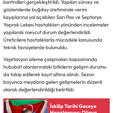
kontrolleri gerçekleştirildi. Yapılan sürvey ve
Siyaset
gözlemlerde buğday üretiminde verim
Spor
kayıplarına yol açabilen Sarı Pas ve Septorya
Yaprak Lekesi hastalıkları yönünden incelemeler
Sungurlu Haberleri
yapılarak mevcut durum değerlendirildi.
Üreticilere hastalıklarla mücadele konusunda
Turizm
teknik tavsiyelerde bulunuldu.
Uğurludağ Haberleri
Vejetasyon izleme çalışmaları kapsamında
Yaşam
hububat alanlarındaki bitkilerin gelişim durumu
da takip edilerek kayıt altına alındı. Sezon
Yayla Haber
boyunca meydana gelen gelişmelerin düzenli
olarak değerlendirildiği belirtildi.
Yemek Tarifleri
Yerel Haberler
İskilip Tarihi Geceye
Hazırlanıyor: Dünya