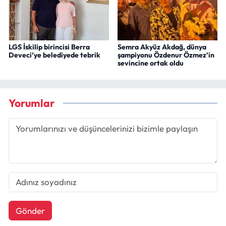
LGS İskilip birincisi Berra
Semra Akyüz Akdağ, dünya
Deveci’ye belediyede tebrik
şampiyonu Özdenur Özmez’in
sevincine ortak oldu
Yorumlar
Gönder