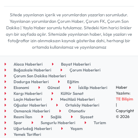
Sitede yayınlanan içerik ve yorumlardan yazarları sorumludur.
Yayınlanan yorumlardan Çorum Haber, Çorum FK, Çorum Son
Dakika | Yayla Haber sorumlu tutulamaz. Sitedeki tüm harici linkler
ayrı bir sayfada açılır. Sitemizde yayınlanan haber, köşe yazıları ve
fotoğraflar izin alınmaksızın kaynak gösterilse dahi, herhangi bir
ortamda kullanılamaz ve yayınlanamaz
Alaca Haberleri
Bayat Haberleri
Boğazkale Haberleri
Çorum Haberleri
Çorum Son Dakika Haberleri
Dodurga Haberleri
Eğitim
Haber
Ekonomi
Güncel
İskilip Haberleri
Yazılımı:
Kargı Haberleri
Kültür Sanat
TE Bilişim
Laçin Haberleri
Mecitözü Haberleri
|
Oğuzlar Haberleri
Ortaköy Haberleri
Copyright
Osmancık Haberleri
Otomotiv
© 2026
Resmi İlan
Sağlık
Siyaset
Spor
Sungurlu Haberleri
Turizm
Uğurludağ Haberleri
Yaşam
Yemek Tarifleri