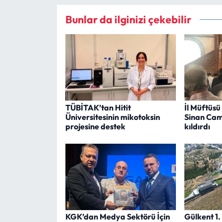
Bunlar da ilginizi çekebilir
TÜBİTAK’tan Hitit
İl Müftüsü
Üniversitesinin mikotoksin
Sinan Cam
projesine destek
kıldırdı
KGK’dan Medya Sektörü İçin
Gülkent 1