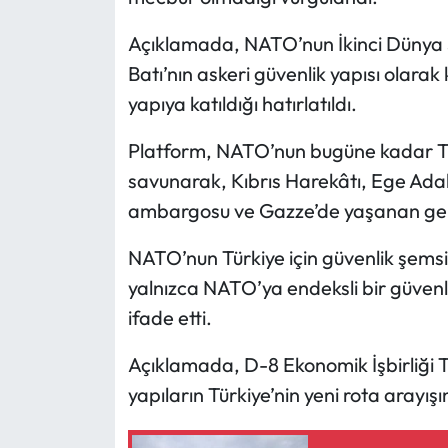
Açıklamada, NATO’nun İkinci Dünya
Mecitözü Haberleri
Batı’nın askeri güvenlik yapısı olarak
Oğuzlar Haberleri
yapıya katıldığı hatırlatıldı.
Platform, NATO’nun bugüne kadar Tür
Ortaköy Haberleri
savunarak, Kıbrıs Harekâtı, Ege Adala
Osmancık Haberleri
ambargosu ve Gazze’de yaşanan geli
Otomotiv
NATO’nun Türkiye için güvenlik şemsiy
yalnızca NATO’ya endeksli bir güvenl
Resmi İlan
ifade etti.
Resmi Reklam
Açıklamada, D-8 Ekonomik İşbirliği Teş
yapıların Türkiye’nin yeni rota arayış
Sağlık