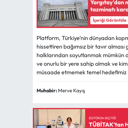
Yargıtay'dan m
Siyaset
tazminatı kara
Spor
İçeriği Görüntüle
Sungurlu Haberleri
Platform, Türkiye’nin dünyadan kopmad
Turizm
hissettiren bağımsız bir tavır alması
halklarından soyutlanmak mümkün değ
Uğurludağ Haberleri
ve onurlu bir yere sahip olmak ve ki
müsaade etmemek temel hedefimiz olma
Yaşam
Yayla Haber
Muhabir:
Merve Kayış
Yemek Tarifleri
Yerel Haberler
EDITÖRÜN SEÇTIĞI
TÜBİTAK’tan Hi