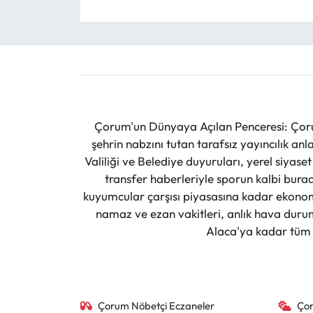
Çorum'un Dünyaya Açılan Penceresi: Çoru
şehrin nabzını tutan tarafsız yayıncılık an
Valiliği ve Belediye duyuruları, yerel siyas
transfer haberleriyle sporun kalbi burad
kuyumcular çarşısı piyasasına kadar ekonomi
namaz ve ezan vakitleri, anlık hava durumu
Alaca'ya kadar tüm il
Çorum Nöbetçi Eczaneler
Ço