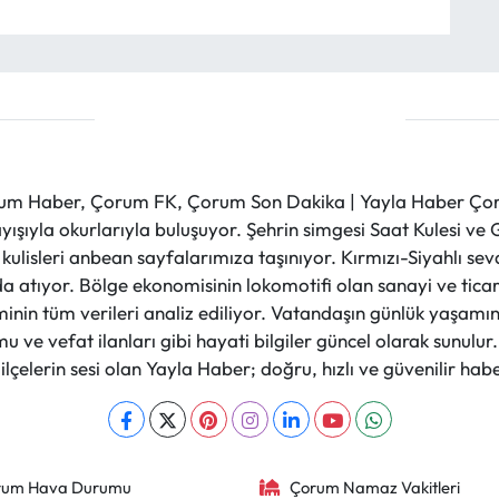
m Haber, Çorum FK, Çorum Son Dakika | Yayla Haber Çorum
layışıyla okurlarıyla buluşuyor. Şehrin simgesi Saat Kulesi 
et kulisleri anbean sayfalarımıza taşınıyor. Kırmızı-Siyahlı s
a atıyor. Bölge ekonomisinin lokomotifi olan sanayi ve ticare
nin tüm verileri analiz ediliyor. Vatandaşın günlük yaşamını
 ve vefat ilanları gibi hayati bilgiler güncel olarak sunulu
çelerin sesi olan Yayla Haber; doğru, hızlı ve güvenilir haber
rum Hava Durumu
Çorum Namaz Vakitleri