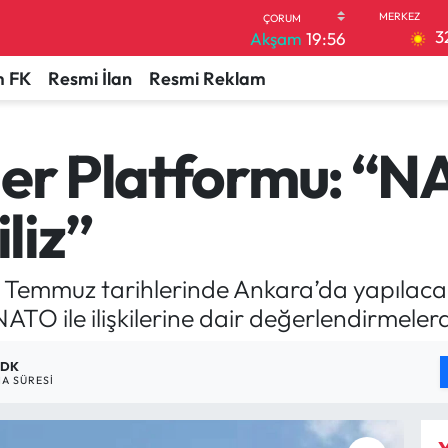
3
Akşam
19:56
 FK
Resmi İlan
Resmi Reklam
ler Platformu: “
liz”
8 Temmuz tarihlerinde Ankara’da yapılacak
ATO ile ilişkilerine dair değerlendirmeler
 DK
A SÜRESI