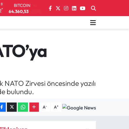
BITCOIN
64.360,53
-0.76
°
2
DOLAR
47,7069
0.17
EURO
55,0265
0.01
STERLİN
NATO’ya
64,1897
0.02
GRAM ALTIN
6618.49
2.12
BİST100
13.887
64
 NATO Zirvesi öncesinde yazılı
de bulundu.
-
+
A
A