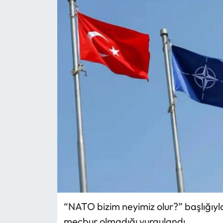
Eğitim
Ekonomi
Güncel
İskilip Haberleri
Kargı Haberleri
Kimdir?
Kültür Sanat
Laçin Haberleri
“NATO bizim neyimiz olur?” başlığıy
mecbur olmadığı vurgulandı.
Magazin