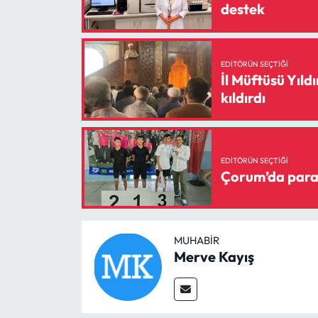
destek
EDITÖRÜN SEÇTIĞI
İl Müftüsü Yıl
kıldırdı
EDITÖRÜN SEÇTIĞI
Çorum’da para
MUHABIR
Merve Kayış