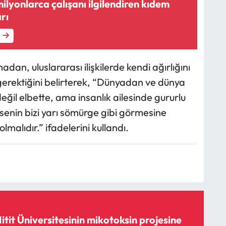
ilyonlarca çalışanı ilgilendiren kıdem
rı
an, uluslararası ilişkilerde kendi ağırlığını
 gerektiğini belirterek, “Dünyadan ve dünya
il elbette, ama insanlık ailesinde gururlu
msenin bizi yarı sömürge gibi görmesine
lıdır.” ifadelerini kullandı.
tit Üniversitesinin mikotoksin projesine