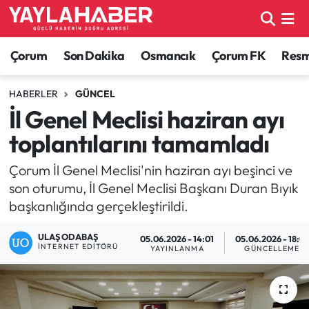
Alaca Haberleri
Çorum Nöbetçi Eczaneler
Çorum
Son Dakika
Osmancık
Çorum FK
Resmi
Bayat Haberleri
Çorum Hava Durumu
HABERLER
GÜNCEL
İl Genel Meclisi haziran ayı
Bilgi - Keşfet Haberleri
Çorum Namaz Vakitleri
toplantılarını tamamladı
Bilim ve Teknoloji
Çorum Trafik Yoğunluk Haritası
Çorum İl Genel Meclisi'nin haziran ayı beşinci ve
son oturumu, İl Genel Meclisi Başkanı Duran Bıyık
Boğazkale Haberleri
TFF 1.Lig Puan Durumu ve Fikstür
başkanlığında gerçekleştirildi.
Çorum Haberleri
Tüm Manşetler
ULAŞ ODABAŞ
05.06.2026 - 14:01
05.06.2026 - 18:01
İNTERNET EDITÖRÜ
YAYINLANMA
GÜNCELLEME
Çorum Son Dakika Haberleri
Son Dakika Haberleri
Dodurga Haberleri
Haber Arşivi