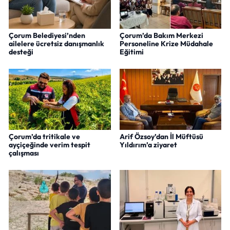
Çorum Belediyesi’nden
Çorum’da Bakım Merkezi
ailelere ücretsiz danışmanlık
Personeline Krize Müdahale
desteği
Eğitimi
Çorum’da tritikale ve
Arif Özsoy’dan İl Müftüsü
ayçiçeğinde verim tespit
Yıldırım’a ziyaret
çalışması