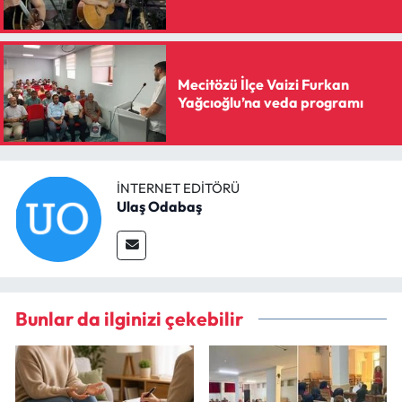
Mecitözü İlçe Vaizi Furkan
Yağcıoğlu’na veda programı
İNTERNET EDITÖRÜ
Ulaş Odabaş
Bunlar da ilginizi çekebilir