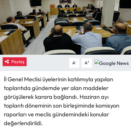
Eğitim
Ekonomi
Güncel
İskilip Haberleri
Paylaş
-
+
A
A
Kargı Haberleri
İl Genel Meclisi üyelerinin katılımıyla yapılan
Kimdir?
toplantıda gündemde yer alan maddeler
görüşülerek karara bağlandı. Haziran ayı
Kültür Sanat
toplantı döneminin son birleşiminde komisyon
raporları ve meclis gündemindeki konular
Laçin Haberleri
değerlendirildi.
Magazin