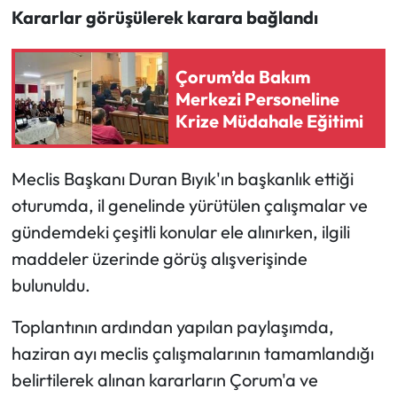
Kararlar görüşülerek karara bağlandı
Mecitözü Haberleri
Çorum’da Bakım
Oğuzlar Haberleri
Merkezi Personeline
Krize Müdahale Eğitimi
Ortaköy Haberleri
Osmancık Haberleri
Meclis Başkanı Duran Bıyık'ın başkanlık ettiği
oturumda, il genelinde yürütülen çalışmalar ve
Otomotiv
gündemdeki çeşitli konular ele alınırken, ilgili
maddeler üzerinde görüş alışverişinde
Resmi İlan
bulunuldu.
Resmi Reklam
Toplantının ardından yapılan paylaşımda,
haziran ayı meclis çalışmalarının tamamlandığı
Sağlık
belirtilerek alınan kararların Çorum'a ve