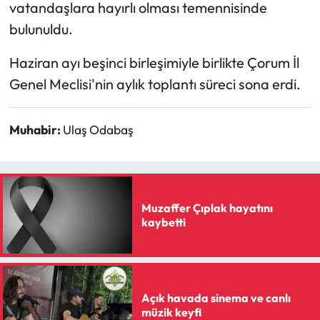
Siyaset
vatandaşlara hayırlı olması temennisinde
bulunuldu.
Spor
Haziran ayı beşinci birleşimiyle birlikte Çorum İl
Sungurlu Haberleri
Genel Meclisi'nin aylık toplantı süreci sona erdi.
Turizm
Muhabir:
Ulaş Odabaş
Uğurludağ Haberleri
Yaşam
Muzaffer Çıplak hayatını
kaybetti
Yayla Haber
Yemek Tarifleri
Yerel Haberler
Açık havada sinema ve canlı
müzik keyfi