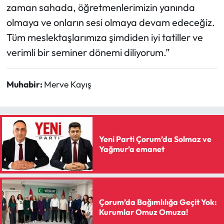
zaman sahada, öğretmenlerimizin yanında
olmaya ve onların sesi olmaya devam edeceğiz.
Tüm meslektaşlarımıza şimdiden iyi tatiller ve
verimli bir seminer dönemi diliyorum.”
Muhabir:
Merve Kayış
Yeni Parti Çorum’da Solmaz ve
Yağmur’a emanet
Çorum’da Bağımlılığa Geçit Yok:
Kurumlar Omuz Omuza!