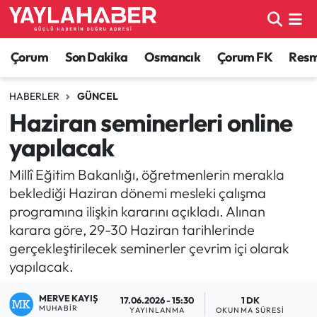
Alaca Haberleri
Çorum Nöbetçi Eczaneler
Çorum
Son Dakika
Osmancık
Çorum FK
Resmi
Bayat Haberleri
Çorum Hava Durumu
HABERLER
GÜNCEL
Haziran seminerleri online
Bilgi - Keşfet Haberleri
Çorum Namaz Vakitleri
yapılacak
Bilim ve Teknoloji
Çorum Trafik Yoğunluk Haritası
Millî Eğitim Bakanlığı, öğretmenlerin merakla
beklediği Haziran dönemi mesleki çalışma
Boğazkale Haberleri
TFF 1.Lig Puan Durumu ve Fikstür
programına ilişkin kararını açıkladı. Alınan
karara göre, 29-30 Haziran tarihlerinde
Çorum Haberleri
Tüm Manşetler
gerçekleştirilecek seminerler çevrim içi olarak
yapılacak.
Çorum Son Dakika Haberleri
Son Dakika Haberleri
MERVE KAYIŞ
17.06.2026 - 15:30
1 DK
Dodurga Haberleri
Haber Arşivi
MUHABIR
YAYINLANMA
OKUNMA SÜRESI