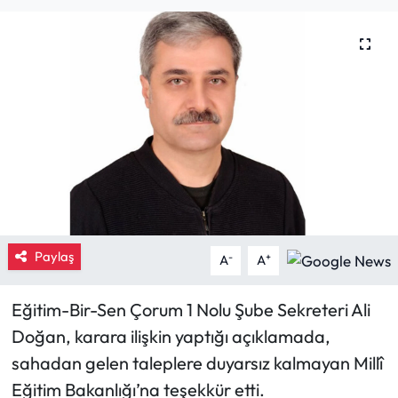
Eğitim
Ekonomi
Güncel
İskilip Haberleri
Kargı Haberleri
Paylaş
Kimdir?
-
+
A
A
Kültür Sanat
Eğitim-Bir-Sen Çorum 1 Nolu Şube Sekreteri Ali
Doğan, karara ilişkin yaptığı açıklamada,
Laçin Haberleri
sahadan gelen taleplere duyarsız kalmayan Millî
Eğitim Bakanlığı’na teşekkür etti.
Magazin