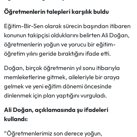
Öğretmenlerin talepleri karşılık buldu
Mecitözü Haberleri
Eğitim-Bir-Sen olarak sürecin başından itibaren
Oğuzlar Haberleri
konunun takipçisi olduklarını belirten Ali Doğan,
öğretmenlerin yoğun ve yorucu bir eğitim-
Ortaköy Haberleri
öğretim yılını geride bıraktığını ifade etti.
Osmancık Haberleri
Doğan, birçok öğretmenin yıl sonu itibarıyla
memleketlerine gitmek, aileleriyle bir araya
Otomotiv
gelmek ve yeni eğitim dönemi öncesinde
Resmi İlan
dinlenmek için plan yaptığını vurguladı.
Resmi Reklam
Ali Doğan, açıklamasında şu ifadeleri
kullandı:
Sağlık
“Öğretmenlerimiz son derece yoğun,