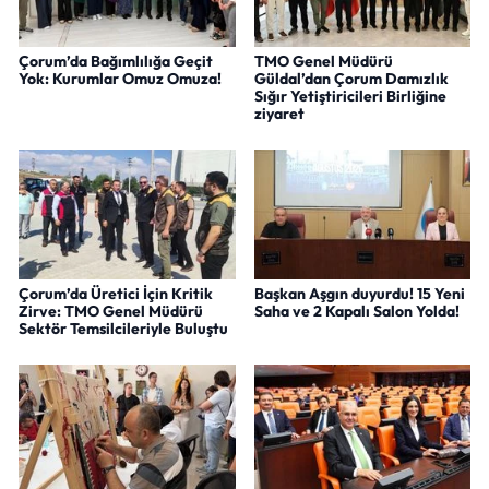
Çorum’da Bağımlılığa Geçit
TMO Genel Müdürü
Yok: Kurumlar Omuz Omuza!
Güldal’dan Çorum Damızlık
Sığır Yetiştiricileri Birliğine
ziyaret
Çorum’da Üretici İçin Kritik
Başkan Aşgın duyurdu! 15 Yeni
Zirve: TMO Genel Müdürü
Saha ve 2 Kapalı Salon Yolda!
Sektör Temsilcileriyle Buluştu