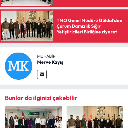
TMO Genel Müdürü Güldal’dan
Çorum Damızlık Sığır
Yetiştiricileri Birliğine ziyaret
MUHABIR
Merve Kayış
Bunlar da ilginizi çekebilir