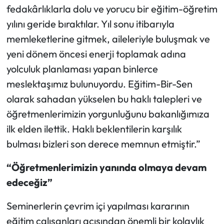
Siyaset
fedakârlıklarla dolu ve yorucu bir eğitim-öğretim
yılını geride bıraktılar. Yıl sonu itibarıyla
Spor
memleketlerine gitmek, aileleriyle buluşmak ve
yeni dönem öncesi enerji toplamak adına
Sungurlu Haberleri
yolculuk planlaması yapan binlerce
Turizm
meslektaşımız bulunuyordu. Eğitim-Bir-Sen
olarak sahadan yükselen bu haklı talepleri ve
Uğurludağ Haberleri
öğretmenlerimizin yorgunluğunu bakanlığımıza
ilk elden ilettik. Haklı beklentilerin karşılık
Yaşam
bulması bizleri son derece memnun etmiştir.”
Yayla Haber
“Öğretmenlerimizin yanında olmaya devam
edeceğiz”
Yemek Tarifleri
Seminerlerin çevrim içi yapılması kararının
Yerel Haberler
eğitim çalışanları açısından önemli bir kolaylık