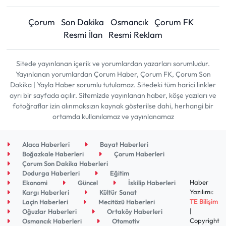
Çorum
Son Dakika
Osmancık
Çorum FK
Resmi İlan
Resmi Reklam
Sitede yayınlanan içerik ve yorumlardan yazarları sorumludur.
Yayınlanan yorumlardan Çorum Haber, Çorum FK, Çorum Son
Dakika | Yayla Haber sorumlu tutulamaz. Sitedeki tüm harici linkler
ayrı bir sayfada açılır. Sitemizde yayınlanan haber, köşe yazıları ve
fotoğraflar izin alınmaksızın kaynak gösterilse dahi, herhangi bir
ortamda kullanılamaz ve yayınlanamaz
Alaca Haberleri
Bayat Haberleri
Boğazkale Haberleri
Çorum Haberleri
Çorum Son Dakika Haberleri
Dodurga Haberleri
Eğitim
Haber
Ekonomi
Güncel
İskilip Haberleri
Yazılımı:
Kargı Haberleri
Kültür Sanat
TE Bilişim
Laçin Haberleri
Mecitözü Haberleri
|
Oğuzlar Haberleri
Ortaköy Haberleri
Copyright
Osmancık Haberleri
Otomotiv