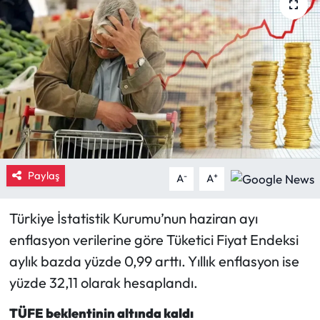
Eğitim
Ekonomi
Güncel
İskilip Haberleri
Kargı Haberleri
Paylaş
-
+
A
A
Kimdir?
Türkiye İstatistik Kurumu’nun haziran ayı
enflasyon verilerine göre Tüketici Fiyat Endeksi
Kültür Sanat
aylık bazda yüzde 0,99 arttı. Yıllık enflasyon ise
Laçin Haberleri
yüzde 32,11 olarak hesaplandı.
TÜFE beklentinin altında kaldı
Magazin