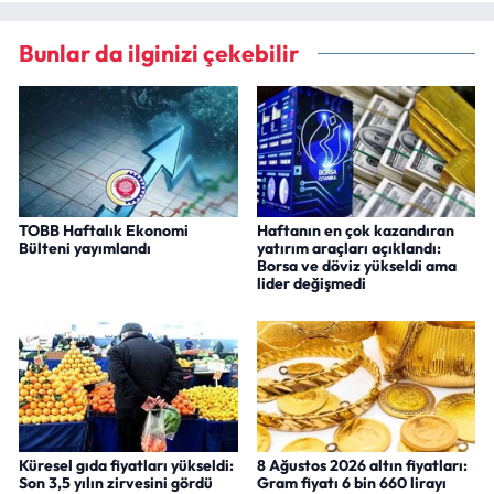
Bunlar da ilginizi çekebilir
TOBB Haftalık Ekonomi
Haftanın en çok kazandıran
Bülteni yayımlandı
yatırım araçları açıklandı:
Borsa ve döviz yükseldi ama
lider değişmedi
Küresel gıda fiyatları yükseldi:
8 Ağustos 2026 altın fiyatları:
Son 3,5 yılın zirvesini gördü
Gram fiyatı 6 bin 660 lirayı