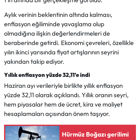
Siyaset
Aylık verinin beklentinin altında kalması,
Spor
enflasyon eğiliminde yavaşlama olup
olmadığına ilişkin değerlendirmeleri de
Sungurlu Haberleri
beraberinde getirdi. Ekonomi çevreleri, özellikle
Turizm
yılın ikinci yarısında fiyat artışlarının seyrini
yakından takip ediyor.
Uğurludağ Haberleri
Yıllık enflasyon yüzde 32,11’e indi
Yaşam
Haziran ayı verileriyle birlikte yıllık enflasyon
yüzde 32,11 olarak açıklandı. Yıllık oranın seyri,
Yayla Haber
hem piyasalar hem de ücret, kira ve maliyet
hesaplamaları açısından önem taşıyor.
Yemek Tarifleri
Yerel Haberler
Hürmüz Boğazı gerilimi