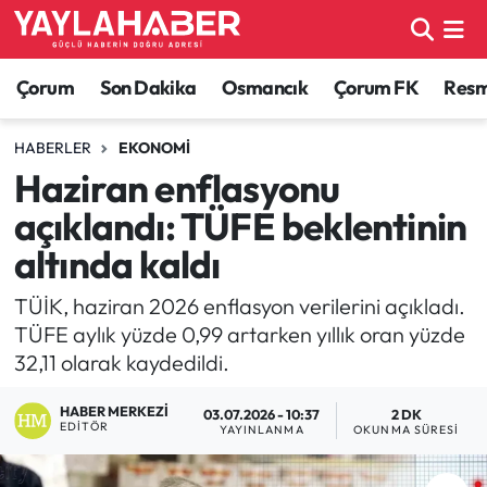
Alaca Haberleri
Çorum Nöbetçi Eczaneler
Çorum
Son Dakika
Osmancık
Çorum FK
Resmi
Bayat Haberleri
Çorum Hava Durumu
HABERLER
EKONOMI
Haziran enflasyonu
Bilgi - Keşfet Haberleri
Çorum Namaz Vakitleri
açıklandı: TÜFE beklentinin
Bilim ve Teknoloji
Çorum Trafik Yoğunluk Haritası
altında kaldı
Boğazkale Haberleri
TFF 1.Lig Puan Durumu ve Fikstür
TÜİK, haziran 2026 enflasyon verilerini açıkladı.
TÜFE aylık yüzde 0,99 artarken yıllık oran yüzde
Çorum Haberleri
Tüm Manşetler
32,11 olarak kaydedildi.
HABER MERKEZI
Çorum Son Dakika Haberleri
Son Dakika Haberleri
03.07.2026 - 10:37
2 DK
EDITÖR
YAYINLANMA
OKUNMA SÜRESI
Dodurga Haberleri
Haber Arşivi