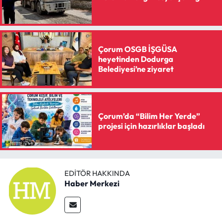
Çorum OSGB İŞGÜSA
heyetinden Dodurga
Belediyesi’ne ziyaret
Çorum’da “Bilim Her Yerde”
projesi için hazırlıklar başladı
EDITÖR HAKKINDA
Haber Merkezi