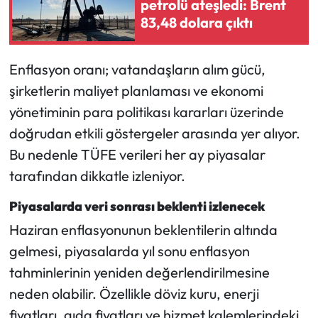
petrolü ateşledi: Brent
83,48 dolara çıktı
Enflasyon oranı; vatandaşların alım gücü,
şirketlerin maliyet planlaması ve ekonomi
yönetiminin para politikası kararları üzerinde
doğrudan etkili göstergeler arasında yer alıyor.
Bu nedenle TÜFE verileri her ay piyasalar
tarafından dikkatle izleniyor.
Piyasalarda veri sonrası beklenti izlenecek
Haziran enflasyonunun beklentilerin altında
gelmesi, piyasalarda yıl sonu enflasyon
tahminlerinin yeniden değerlendirilmesine
neden olabilir. Özellikle döviz kuru, enerji
fiyatları, gıda fiyatları ve hizmet kalemlerindeki