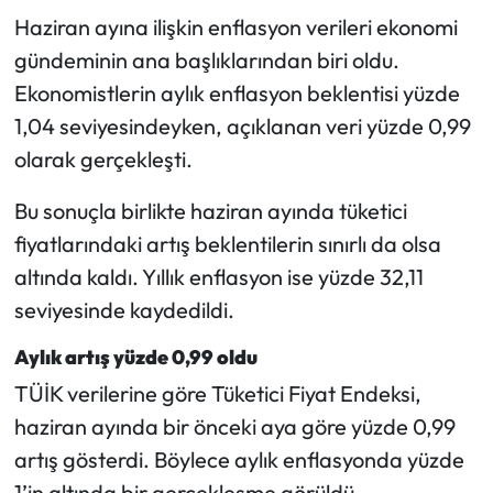
Haziran ayına ilişkin enflasyon verileri ekonomi
Mecitözü Haberleri
gündeminin ana başlıklarından biri oldu.
Ekonomistlerin aylık enflasyon beklentisi yüzde
Oğuzlar Haberleri
1,04 seviyesindeyken, açıklanan veri yüzde 0,99
olarak gerçekleşti.
Ortaköy Haberleri
Bu sonuçla birlikte haziran ayında tüketici
Osmancık Haberleri
fiyatlarındaki artış beklentilerin sınırlı da olsa
altında kaldı. Yıllık enflasyon ise yüzde 32,11
Otomotiv
seviyesinde kaydedildi.
Resmi İlan
Aylık artış yüzde 0,99 oldu
Resmi Reklam
TÜİK verilerine göre Tüketici Fiyat Endeksi,
haziran ayında bir önceki aya göre yüzde 0,99
Sağlık
artış gösterdi. Böylece aylık enflasyonda yüzde
1’in altında bir gerçekleşme görüldü.