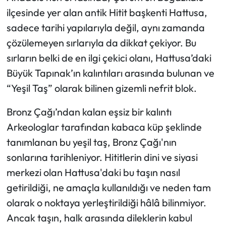
Siyaset
ilçesinde yer alan antik Hitit başkenti Hattusa,
sadece tarihi yapılarıyla değil, aynı zamanda
Spor
çözülemeyen sırlarıyla da dikkat çekiyor. Bu
Sungurlu Haberleri
sırların belki de en ilgi çekici olanı, Hattusa’daki
Büyük Tapınak’ın kalıntıları arasında bulunan ve
Turizm
“Yeşil Taş” olarak bilinen gizemli nefrit blok.
Uğurludağ Haberleri
Bronz Çağı’ndan kalan eşsiz bir kalıntı
Arkeologlar tarafından kabaca küp şeklinde
Yaşam
tanımlanan bu yeşil taş, Bronz Çağı'nın
sonlarına tarihleniyor. Hititlerin dini ve siyasi
Yayla Haber
merkezi olan Hattusa'daki bu taşın nasıl
Yemek Tarifleri
getirildiği, ne amaçla kullanıldığı ve neden tam
olarak o noktaya yerleştirildiği hâlâ bilinmiyor.
Yerel Haberler
Ancak taşın, halk arasında dileklerin kabul