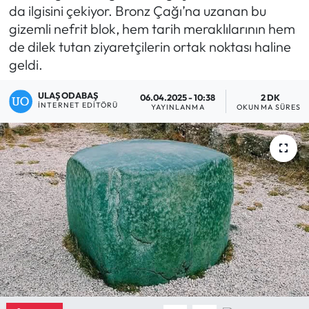
da ilgisini çekiyor. Bronz Çağı’na uzanan bu
Eğitim
gizemli nefrit blok, hem tarih meraklılarının hem
de dilek tutan ziyaretçilerin ortak noktası haline
Ekonomi
geldi.
Güncel
ULAŞ ODABAŞ
06.04.2025 - 10:38
2 DK
İNTERNET EDITÖRÜ
YAYINLANMA
OKUNMA SÜRESI
İskilip Haberleri
Kargı Haberleri
Kimdir?
Kültür Sanat
Laçin Haberleri
Magazin