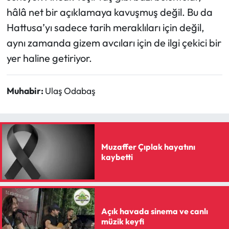
hâlâ net bir açıklamaya kavuşmuş değil. Bu da
Hattusa’yı sadece tarih meraklıları için değil,
aynı zamanda gizem avcıları için de ilgi çekici bir
yer haline getiriyor.
Muhabir:
Ulaş Odabaş
Muzaffer Çıplak hayatını
kaybetti
Açık havada sinema ve canlı
müzik keyfi