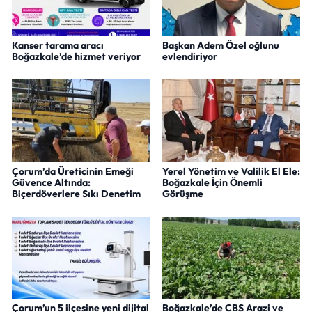
Kanser tarama aracı
Başkan Adem Özel oğlunu
Boğazkale’de hizmet veriyor
evlendiriyor
Çorum’da Üreticinin Emeği
Yerel Yönetim ve Valilik El Ele:
Güvence Altında:
Boğazkale İçin Önemli
Biçerdöverlere Sıkı Denetim
Görüşme
Çorum’un 5 ilçesine yeni dijital
Boğazkale’de CBS Arazi ve