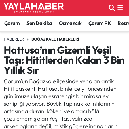
Alaca Haberleri
Çorum Nöbetçi Eczaneler
Çorum
Son Dakika
Osmancık
Çorum FK
Resmi
Bayat Haberleri
Çorum Hava Durumu
HABERLER
BOĞAZKALE HABERLERI
Hattusa’nın Gizemli Yeşil
Bilgi - Keşfet Haberleri
Çorum Namaz Vakitleri
Taşı: Hititlerden Kalan 3 Bin
Bilim ve Teknoloji
Çorum Trafik Yoğunluk Haritası
Yıllık Sır
Boğazkale Haberleri
TFF 1.Lig Puan Durumu ve Fikstür
Çorum’un Boğazkale ilçesinde yer alan antik
Hitit başkenti Hattusa, binlerce yıl öncesinden
Çorum Haberleri
Tüm Manşetler
günümüze ulaşan esrarengiz bir mirasa ev
sahipliği yapıyor. Büyük Tapınak kalıntılarının
Çorum Son Dakika Haberleri
Son Dakika Haberleri
ortasında duran, kökeni ve amacı hâlâ
çözülememiş olan Yeşil Taş, yalnızca
Dodurga Haberleri
Haber Arşivi
arkeologların değil, mistik güçlere inananların