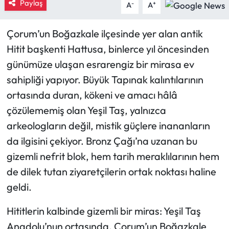
Paylaş
-
+
A
A
Mecitözü Haberleri
Çorum’un Boğazkale ilçesinde yer alan antik
Hitit başkenti Hattusa, binlerce yıl öncesinden
Oğuzlar Haberleri
günümüze ulaşan esrarengiz bir mirasa ev
Ortaköy Haberleri
sahipliği yapıyor. Büyük Tapınak kalıntılarının
ortasında duran, kökeni ve amacı hâlâ
Osmancık Haberleri
çözülememiş olan Yeşil Taş, yalnızca
arkeologların değil, mistik güçlere inananların
Otomotiv
da ilgisini çekiyor. Bronz Çağı’na uzanan bu
Resmi İlan
gizemli nefrit blok, hem tarih meraklılarının hem
de dilek tutan ziyaretçilerin ortak noktası haline
Resmi Reklam
geldi.
Sağlık
Hititlerin kalbinde gizemli bir miras: Yeşil Taş
Anadolu’nun ortasında, Çorum’un Boğazkale