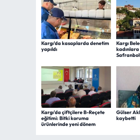
Kargı’da kasaplarda denetim
Kargı Bel
yapıldı
kadınlara
Safranbolu
Kargı'da çiftçilere B-Reçete
Gülser Ak
eğitimi: Bitki koruma
kaybetti
ürünlerinde yeni dönem