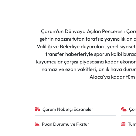
Çorum'un Dünyaya Açılan Penceresi: Çoru
şehrin nabzını tutan tarafsız yayıncılık an
Valiliği ve Belediye duyuruları, yerel siyas
transfer haberleriyle sporun kalbi burad
kuyumcular çarşısı piyasasına kadar ekonomi
namaz ve ezan vakitleri, anlık hava durumu
Alaca'ya kadar tüm il
Çorum Nöbetçi Eczaneler
Ço
Puan Durumu ve Fikstür
Tüm