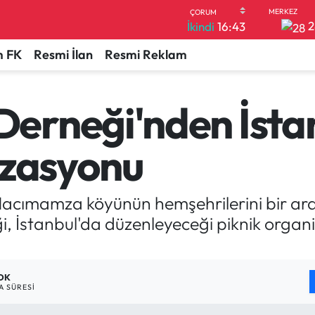
2
İkindi
16:43
 FK
Resmi İlan
Resmi Reklam
erneği'nden İsta
izasyonu
 Hacımamza köyünün hemşehrilerini bir a
 İstanbul'da düzenleyeceği piknik organiza
 DK
 SÜRESI