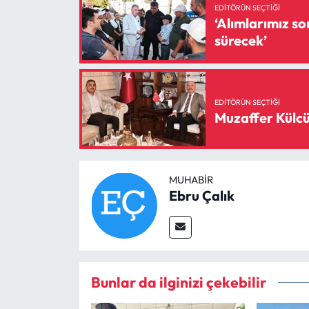
EDITÖRÜN SEÇTIĞI
‘Alımlarımız son üretici 
sürecek’
EDITÖRÜN SEÇTIĞI
Muzaffer Külcü
MUHABIR
Ebru Çalık
Bunlar da ilginizi çekebilir