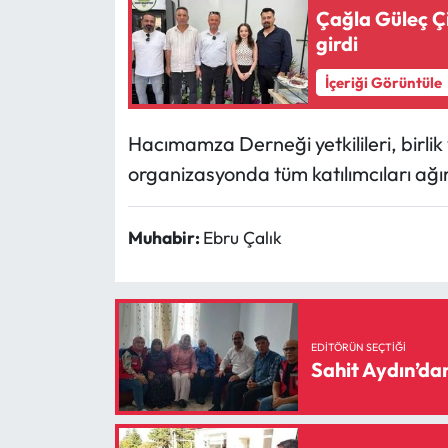
Siyaset
Çağla Güleç Çi
girdi
Spor
İçeriği Görüntüle
Sungurlu Haberleri
Hacımamza Derneği yetkilileri, birli
Turizm
organizasyonda tüm katılımcıları ağı
Uğurludağ Haberleri
Muhabir:
Ebru Çalık
Yaşam
Yayla Haber
EDITÖRÜN SEÇTIĞI
Yemek Tarifleri
Sahit Aydın’da
Yerel Haberler