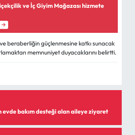
çekçilik ve İç Giyim Mağazası hizmete
k ve beraberliğin güçlenmesine katkı sunacak
rlamaktan memnuniyet duyacaklarını belirtti.
n evde bakım desteği alan aileye ziyaret