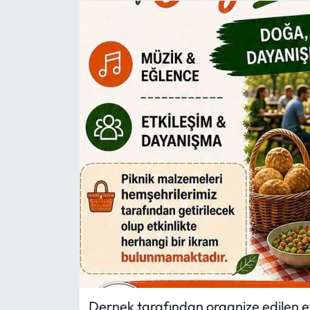
Eğitim
Ekonomi
Güncel
İskilip Haberleri
Kargı Haberleri
Kimdir?
Kültür Sanat
Laçin Haberleri
Dernek tarafından organize edilen e
Magazin