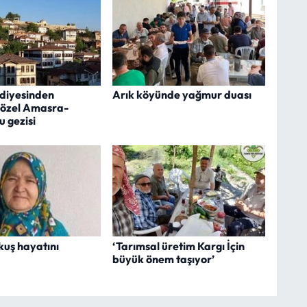
ediyesinden
Arık köyünde yağmur duası
 özel Amasra-
 gezisi
kuş hayatını
‘Tarımsal üretim Kargı İçin
büyük önem taşıyor’