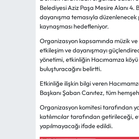
Belediyesi Aziz Paşa Mesire Alanı 4. 
Mecitözü Haberleri
dayanışma temasıyla düzenlenecek p
kaynaşması hedefleniyor.
Oğuzlar Haberleri
Organizasyon kapsamında müzik ve eğl
Ortaköy Haberleri
etkileşim ve dayanışmayı güçlendirece
yönetimi, etkinliğin Hacımamza köyü s
Osmancık Haberleri
buluşturacağını belirtti.
Otomotiv
Etkinliğe ilişkin bilgi veren Hacıma
Başkanı Şaban Canıtez, tüm hemşehril
Resmi İlan
Organizasyon komitesi tarafından ya
Resmi Reklam
katılımcılar tarafından getirileceği, 
Sağlık
yapılmayacağı ifade edildi.