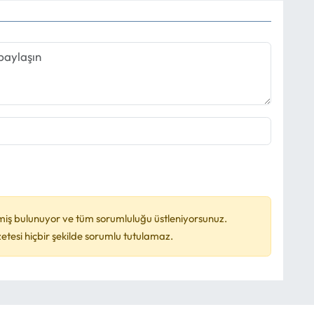
miş bulunuyor ve tüm sorumluluğu üstleniyorsunuz.
esi hiçbir şekilde sorumlu tutulamaz.