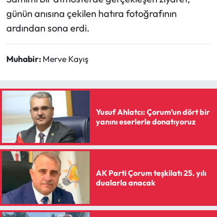
Siyaset
günün anısına çekilen hatıra fotoğrafının
ardından sona erdi.
Spor
Sungurlu Haberleri
Muhabir:
Merve Kayış
Turizm
Uğurludağ Haberleri
Yusuf Ahlatcı: Çorum’un dört bir
yanını eserlerle donatıyoruz
Yaşam
Yayla Haber
AK Parti Çorum teşkilatı 25. yılı
Yemek Tarifleri
dualarla anacak
Yerel Haberler