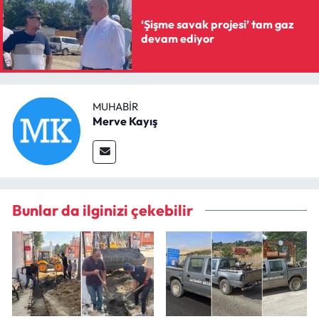
‘Şişme savak projesi’ tam gaz
devam ediyor
MUHABIR
Merve Kayış
Bunlar da ilginizi çekebilir