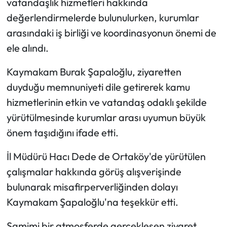
vatandaşlık hizmetleri hakkında
değerlendirmelerde bulunulurken, kurumlar
Mecitözü Haberleri
arasındaki iş birliği ve koordinasyonun önemi de
ele alındı.
Oğuzlar Haberleri
Kaymakam Burak Şapaloğlu, ziyaretten
Ortaköy Haberleri
duyduğu memnuniyeti dile getirerek kamu
Osmancık Haberleri
hizmetlerinin etkin ve vatandaş odaklı şekilde
yürütülmesinde kurumlar arası uyumun büyük
Otomotiv
önem taşıdığını ifade etti.
Resmi İlan
İl Müdürü Hacı Dede de Ortaköy'de yürütülen
çalışmalar hakkında görüş alışverişinde
Resmi Reklam
bulunarak misafirperverliğinden dolayı
Kaymakam Şapaloğlu'na teşekkür etti.
Sağlık
Samimi bir atmosferde gerçekleşen ziyaret,