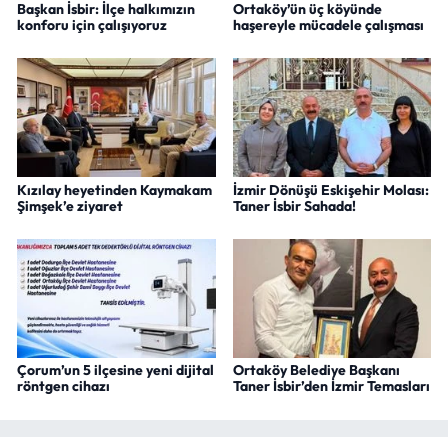
Başkan İsbir: İlçe halkımızın
Ortaköy’ün üç köyünde
konforu için çalışıyoruz
haşereyle mücadele çalışması
Kızılay heyetinden Kaymakam
İzmir Dönüşü Eskişehir Molası:
Şimşek’e ziyaret
Taner İsbir Sahada!
Çorum’un 5 ilçesine yeni dijital
Ortaköy Belediye Başkanı
röntgen cihazı
Taner İsbir’den İzmir Temasları