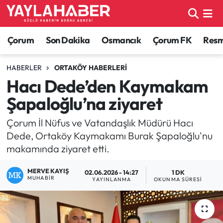
Alaca Haberleri
Çorum Nöbetçi Eczaneler
Çorum
Son Dakika
Osmancık
Çorum FK
Resmi
Bayat Haberleri
Çorum Hava Durumu
HABERLER
ORTAKÖY HABERLERI
Hacı Dede’den Kaymakam
Bilgi - Keşfet Haberleri
Çorum Namaz Vakitleri
Şapaloğlu’na ziyaret
Bilim ve Teknoloji
Çorum Trafik Yoğunluk Haritası
Çorum İl Nüfus ve Vatandaşlık Müdürü Hacı
Dede, Ortaköy Kaymakamı Burak Şapaloğlu'nu
Boğazkale Haberleri
TFF 1.Lig Puan Durumu ve Fikstür
makamında ziyaret etti.
Çorum Haberleri
Tüm Manşetler
MERVE KAYIŞ
02.06.2026 - 14:27
1 DK
MUHABIR
YAYINLANMA
OKUNMA SÜRESI
Çorum Son Dakika Haberleri
Son Dakika Haberleri
Dodurga Haberleri
Haber Arşivi