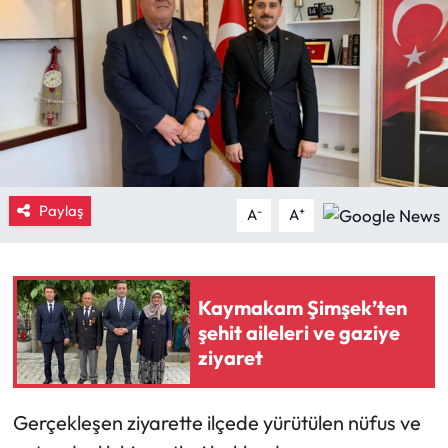
Eğitim
Ekonomi
Güncel
İskilip Haberleri
Paylaş
-
+
A
A
Kargı Haberleri
Kimdir?
Kaymakam Şimşek’ten
şehit aileleri ve gaziye
Kültür Sanat
ziyaret
Laçin Haberleri
Gerçekleşen ziyarette ilçede yürütülen nüfus ve
Magazin