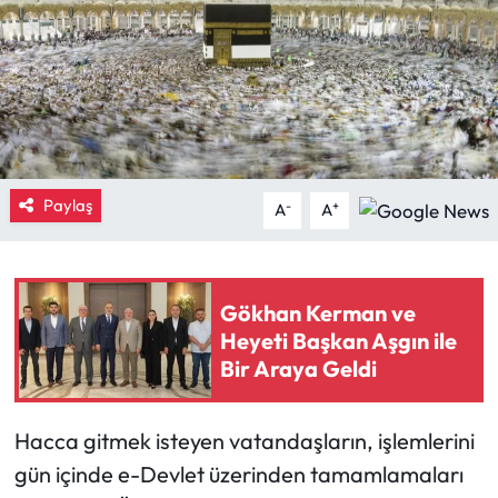
Eğitim
Ekonomi
Güncel
Paylaş
-
+
İskilip Haberleri
A
A
Kargı Haberleri
Gökhan Kerman ve
Kimdir?
Heyeti Başkan Aşgın ile
Bir Araya Geldi
Kültür Sanat
Laçin Haberleri
Hacca gitmek isteyen vatandaşların, işlemlerini
gün içinde e-Devlet üzerinden tamamlamaları
Magazin