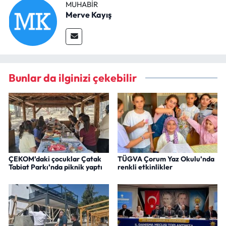
MUHABIR
Merve Kayış
Bunlar da ilginizi çekebilir
ÇEKOM’daki çocuklar Çatak
TÜGVA Çorum Yaz Okulu’nda
Tabiat Parkı’nda piknik yaptı
renkli etkinlikler