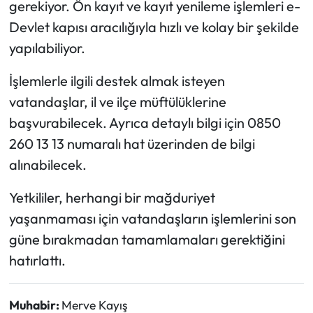
gerekiyor. Ön kayıt ve kayıt yenileme işlemleri e-
Devlet kapısı aracılığıyla hızlı ve kolay bir şekilde
Mecitözü Haberleri
yapılabiliyor.
Oğuzlar Haberleri
İşlemlerle ilgili destek almak isteyen
vatandaşlar, il ve ilçe müftülüklerine
Ortaköy Haberleri
başvurabilecek. Ayrıca detaylı bilgi için 0850
Osmancık Haberleri
260 13 13 numaralı hat üzerinden de bilgi
alınabilecek.
Otomotiv
Yetkililer, herhangi bir mağduriyet
Resmi İlan
yaşanmaması için vatandaşların işlemlerini son
güne bırakmadan tamamlamaları gerektiğini
Resmi Reklam
hatırlattı.
Sağlık
Muhabir:
Merve Kayış