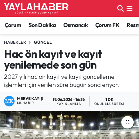
Alaca Haberleri
Çorum Nöbetçi Eczaneler
Çorum
Son Dakika
Osmancık
Çorum FK
Resmi
Bayat Haberleri
Çorum Hava Durumu
HABERLER
GÜNCEL
Hac ön kayıt ve kayıt
Bilgi - Keşfet Haberleri
Çorum Namaz Vakitleri
yenilemede son gün
Bilim ve Teknoloji
Çorum Trafik Yoğunluk Haritası
2027 yılı hac ön kayıt ve kayıt güncelleme
işlemleri için verilen süre bugün sona eriyor.
Boğazkale Haberleri
TFF 1.Lig Puan Durumu ve Fikstür
MERVE KAYIŞ
19.06.2026 - 16:36
1 DK
Çorum Haberleri
Tüm Manşetler
MUHABIR
YAYINLANMA
OKUNMA SÜRESI
Çorum Son Dakika Haberleri
Son Dakika Haberleri
Dodurga Haberleri
Haber Arşivi