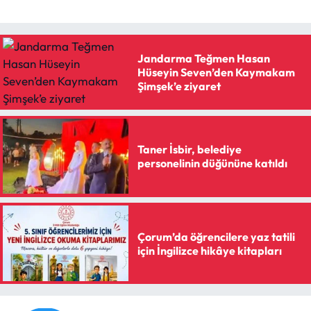
Siyaset
Spor
Jandarma Teğmen Hasan
Hüseyin Seven’den Kaymakam
Sungurlu Haberleri
Şimşek’e ziyaret
Turizm
Uğurludağ Haberleri
Taner İsbir, belediye
personelinin düğününe katıldı
Yaşam
Yayla Haber
Çorum’da öğrencilere yaz tatili
için İngilizce hikâye kitapları
Yemek Tarifleri
Yerel Haberler