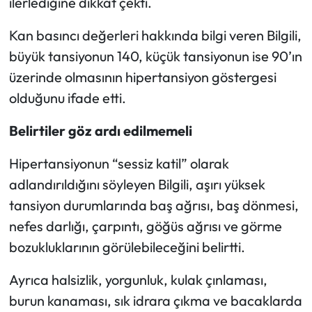
ilerlediğine dikkat çekti.
Mecitözü Haberleri
Kan basıncı değerleri hakkında bilgi veren Bilgili,
büyük tansiyonun 140, küçük tansiyonun ise 90’ın
Oğuzlar Haberleri
üzerinde olmasının hipertansiyon göstergesi
olduğunu ifade etti.
Ortaköy Haberleri
Belirtiler göz ardı edilmemeli
Osmancık Haberleri
Hipertansiyonun “sessiz katil” olarak
Otomotiv
adlandırıldığını söyleyen Bilgili, aşırı yüksek
tansiyon durumlarında baş ağrısı, baş dönmesi,
Resmi İlan
nefes darlığı, çarpıntı, göğüs ağrısı ve görme
Resmi Reklam
bozukluklarının görülebileceğini belirtti.
Ayrıca halsizlik, yorgunluk, kulak çınlaması,
Sağlık
burun kanaması, sık idrara çıkma ve bacaklarda