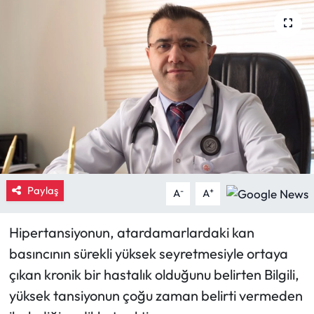
Eğitim
Ekonomi
Güncel
İskilip Haberleri
Kargı Haberleri
Paylaş
-
+
A
A
Kimdir?
Hipertansiyonun, atardamarlardaki kan
Kültür Sanat
basıncının sürekli yüksek seyretmesiyle ortaya
çıkan kronik bir hastalık olduğunu belirten Bilgili,
Laçin Haberleri
yüksek tansiyonun çoğu zaman belirti vermeden
Magazin