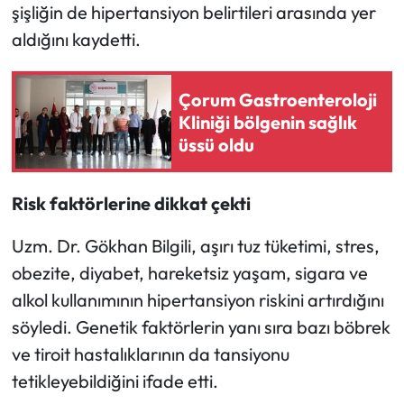
Siyaset
şişliğin de hipertansiyon belirtileri arasında yer
aldığını kaydetti.
Spor
Çorum Gastroenteroloji
Sungurlu Haberleri
Kliniği bölgenin sağlık
üssü oldu
Turizm
Uğurludağ Haberleri
Risk faktörlerine dikkat çekti
Yaşam
Uzm. Dr. Gökhan Bilgili, aşırı tuz tüketimi, stres,
obezite, diyabet, hareketsiz yaşam, sigara ve
Yayla Haber
alkol kullanımının hipertansiyon riskini artırdığını
söyledi. Genetik faktörlerin yanı sıra bazı böbrek
Yemek Tarifleri
ve tiroit hastalıklarının da tansiyonu
Yerel Haberler
tetikleyebildiğini ifade etti.