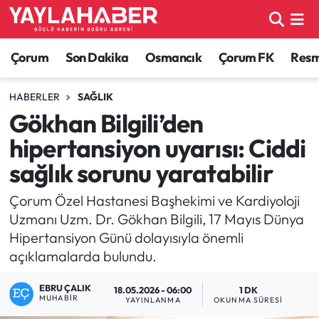
Alaca Haberleri
Çorum Nöbetçi Eczaneler
Çorum
Son Dakika
Osmancık
Çorum FK
Resmi
Bayat Haberleri
Çorum Hava Durumu
HABERLER
SAĞLIK
Gökhan Bilgili’den
Bilgi - Keşfet Haberleri
Çorum Namaz Vakitleri
hipertansiyon uyarısı: Ciddi
Bilim ve Teknoloji
Çorum Trafik Yoğunluk Haritası
sağlık sorunu yaratabilir
Boğazkale Haberleri
TFF 1.Lig Puan Durumu ve Fikstür
Çorum Özel Hastanesi Başhekimi ve Kardiyoloji
Uzmanı Uzm. Dr. Gökhan Bilgili, 17 Mayıs Dünya
Çorum Haberleri
Tüm Manşetler
Hipertansiyon Günü dolayısıyla önemli
açıklamalarda bulundu.
Çorum Son Dakika Haberleri
Son Dakika Haberleri
EBRU ÇALIK
18.05.2026 - 06:00
1 DK
MUHABIR
YAYINLANMA
OKUNMA SÜRESI
Dodurga Haberleri
Haber Arşivi