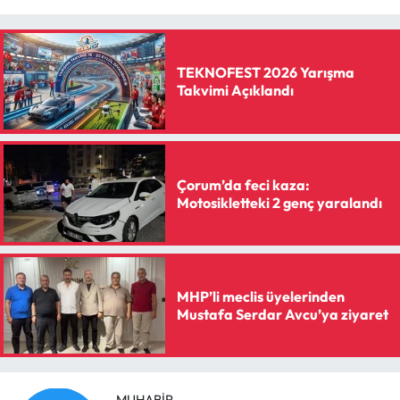
TEKNOFEST 2026 Yarışma
Takvimi Açıklandı
Çorum’da feci kaza:
Motosikletteki 2 genç yaralandı
MHP’li meclis üyelerinden
Mustafa Serdar Avcu’ya ziyaret
MUHABIR