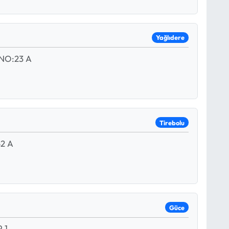
Yağlıdere
NO:23 A
Tirebolu
2 A
Güce
 1