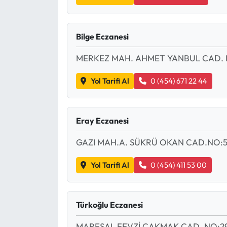
Bilge Eczanesi
MERKEZ MAH. AHMET YANBUL CAD. 
Yol Tarifi Al
0 (454) 671 22 44
Eray Eczanesi
GAZI MAH.A. SÜKRÜ OKAN CAD.NO:5
Yol Tarifi Al
0 (454) 411 53 00
Türkoğlu Eczanesi
MAREŞAL FEVZİ ÇAKMAK CAD. NO:29