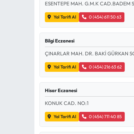
Siyaset
ESENTEPE MAH. G.M.K CAD.BADEM S
Spor
Yol Tarifi Al
0 (454) 611 50 63
Sungurlu Haberleri
Bilgi Eczanesi
Turizm
ÇINARLAR MAH. DR. BAKİ GÜRKAN SO
Uğurludağ Haberleri
Yol Tarifi Al
0 (454) 216 63 62
Yaşam
Hisar Eczanesi
Yayla Haber
KONUK CAD. NO:1
Yemek Tarifleri
Yol Tarifi Al
0 (454) 711 40 85
Yerel Haberler