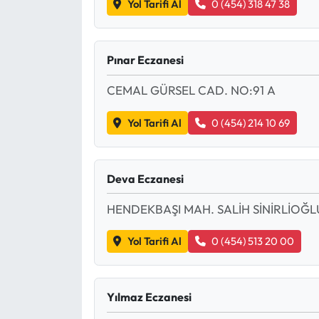
Yol Tarifi Al
0 (454) 318 47 38
Mecitözü Haberleri
Pınar Eczanesi
Oğuzlar Haberleri
CEMAL GÜRSEL CAD. NO:91 A
Ortaköy Haberleri
Yol Tarifi Al
0 (454) 214 10 69
Osmancık Haberleri
Otomotiv
Deva Eczanesi
HENDEKBAŞI MAH. SALİH SİNİRLİOĞL
Resmi İlan
Yol Tarifi Al
0 (454) 513 20 00
Resmi Reklam
Sağlık
Yılmaz Eczanesi