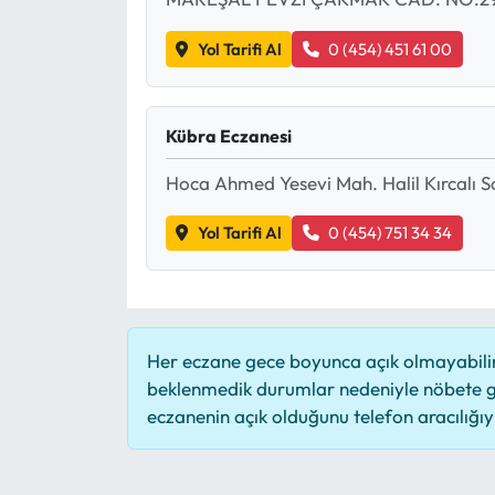
Yol Tarifi Al
0 (454) 451 61 00
Kübra Eczanesi
Hoca Ahmed Yesevi Mah. Halil Kırcalı S
Yol Tarifi Al
0 (454) 751 34 34
Her eczane gece boyunca açık olmayabilir,
beklenmedik durumlar nedeniyle nöbete g
eczanenin açık olduğunu telefon aracılığıyla