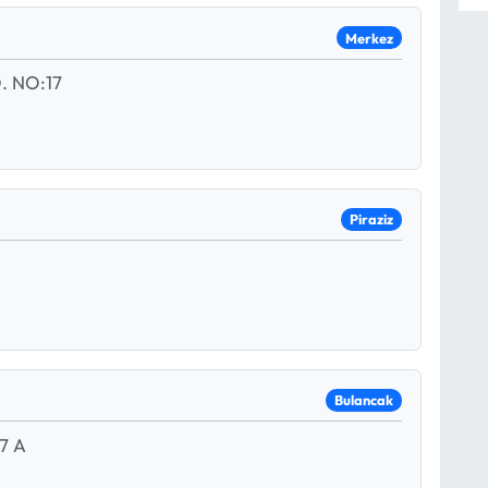
Merkez
 NO:17
Piraziz
Bulancak
7 A