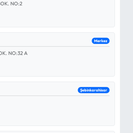
OK. NO:2
Merkez
K. NO:32 A
Şebinkarahisar