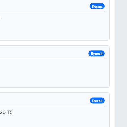
Keşap
1
Eynesil
Dereli
20 T5