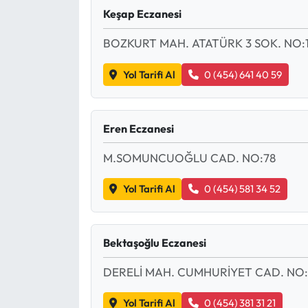
Keşap Eczanesi
BOZKURT MAH. ATATÜRK 3 SOK. NO:
Yol Tarifi Al
0 (454) 641 40 59
Eren Eczanesi
M.SOMUNCUOĞLU CAD. NO:78
Yol Tarifi Al
0 (454) 581 34 52
Bektaşoğlu Eczanesi
DERELİ MAH. CUMHURİYET CAD. NO:
Yol Tarifi Al
0 (454) 381 31 21