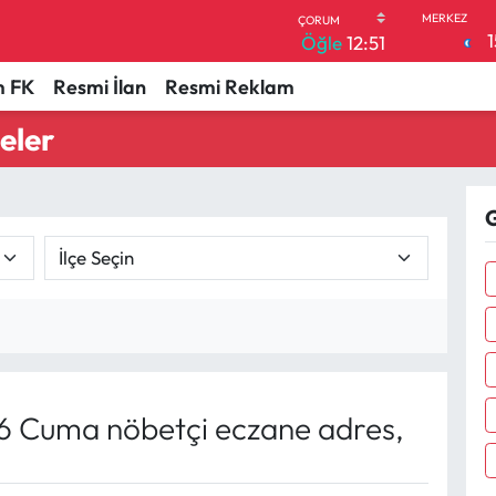
1
Öğle
12:51
 FK
Resmi İlan
Resmi Reklam
eler
G
6 Cuma nöbetçi eczane adres,