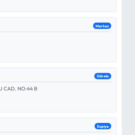
Merkez
Görele
U CAD. NO:44 B
Espiye