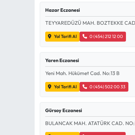
Hazar Eczanesi
Eğitim
TEYYAREDÜZÜ MAH. BOZTEKKE CAD.
Ekonomi
Yol Tarifi Al
0 (454) 212 12 00
Güncel
İskilip Haberleri
Yaren Eczanesi
Kargı Haberleri
Yeni Mah. Hükümet Cad. No:13 B
Yol Tarifi Al
0 (454) 502 00 33
Kimdir?
Kültür Sanat
Gürsoy Eczanesi
Laçin Haberleri
BULANCAK MAH. ATATÜRK CAD. NO:
Magazin