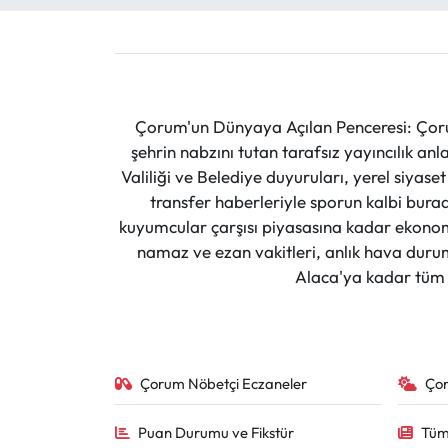
Çorum'un Dünyaya Açılan Penceresi: Çoru
şehrin nabzını tutan tarafsız yayıncılık an
Valiliği ve Belediye duyuruları, yerel siyas
transfer haberleriyle sporun kalbi burad
kuyumcular çarşısı piyasasına kadar ekonomi
namaz ve ezan vakitleri, anlık hava durumu
Alaca'ya kadar tüm il
Çorum Nöbetçi Eczaneler
Ço
Puan Durumu ve Fikstür
Tüm