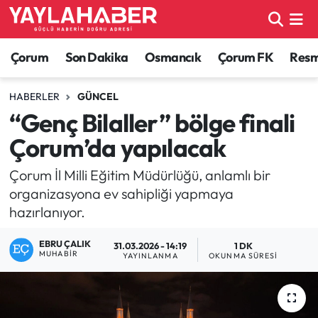
Alaca Haberleri
Çorum Nöbetçi Eczaneler
Çorum
Son Dakika
Osmancık
Çorum FK
Resmi
Bayat Haberleri
Çorum Hava Durumu
HABERLER
GÜNCEL
“Genç Bilaller” bölge finali
Bilgi - Keşfet Haberleri
Çorum Namaz Vakitleri
Çorum’da yapılacak
Bilim ve Teknoloji
Çorum Trafik Yoğunluk Haritası
Çorum İl Milli Eğitim Müdürlüğü, anlamlı bir
organizasyona ev sahipliği yapmaya
Boğazkale Haberleri
TFF 1.Lig Puan Durumu ve Fikstür
hazırlanıyor.
Çorum Haberleri
Tüm Manşetler
EBRU ÇALIK
31.03.2026 - 14:19
1 DK
MUHABIR
YAYINLANMA
OKUNMA SÜRESI
Çorum Son Dakika Haberleri
Son Dakika Haberleri
Dodurga Haberleri
Haber Arşivi