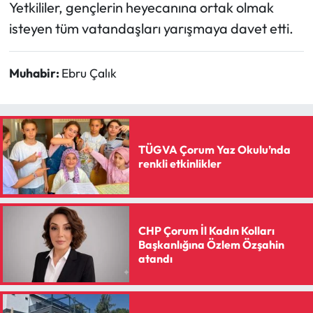
Siyaset
Yetkililer, gençlerin heyecanına ortak olmak
isteyen tüm vatandaşları yarışmaya davet etti.
Spor
Muhabir:
Ebru Çalık
Sungurlu Haberleri
Turizm
Uğurludağ Haberleri
TÜGVA Çorum Yaz Okulu’nda
renkli etkinlikler
Yaşam
Yayla Haber
CHP Çorum İl Kadın Kolları
Başkanlığına Özlem Özşahin
Yemek Tarifleri
atandı
Yerel Haberler