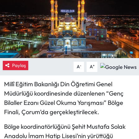
Eğitim
Ekonomi
Güncel
İskilip Haberleri
Paylaş
-
+
A
A
Kargı Haberleri
Millî Eğitim Bakanlığı Din Öğretimi Genel
Kimdir?
Müdürlüğü koordinesinde düzenlenen “Genç
Bilaller Ezanı Güzel Okuma Yarışması” Bölge
Kültür Sanat
Finali, Çorum’da gerçekleştirilecek.
Laçin Haberleri
Bölge koordinatörlüğünü Şehit Mustafa Solak
Anadolu İmam Hatip Lisesi’nin yürüttüğü
Magazin