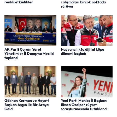
renkli etkinlikler
çalışmaları birçok noktada
sürüyor
AK Parti Çorum Yerel
Hayvancılıkta dijital küpe
Yönetimler İl Danışma Meclisi
dönemi başladı
toplandı
Gökhan Kerman ve Heyeti
Yeni Parti Manisa İl Başkanı
Başkan Aşgın ile Bir Araya
İlksen Özalper rüşvet
Geldi
soruşturmasında tutuklandı