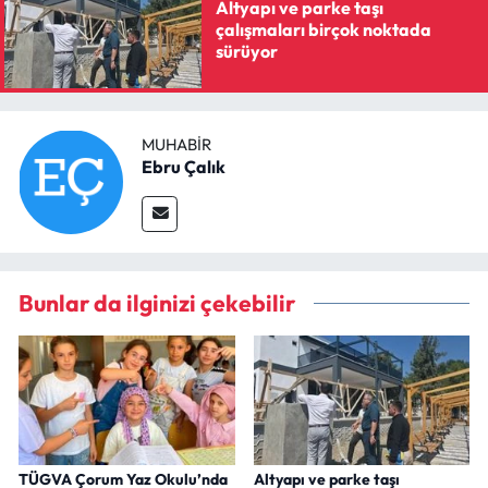
Altyapı ve parke taşı
çalışmaları birçok noktada
sürüyor
MUHABIR
Ebru Çalık
Bunlar da ilginizi çekebilir
TÜGVA Çorum Yaz Okulu’nda
Altyapı ve parke taşı