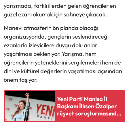
yarışmada, farklı illerden gelen öğrenciler en
Mecitözü Haberleri
güzel ezanı okumak için sahneye çıkacak.
Manevi atmosferin ön planda olacağı
Oğuzlar Haberleri
organizasyonda, gençlerin seslendireceği
Ortaköy Haberleri
ezanlarla izleyicilere duygu dolu anlar
yaşatılması bekleniyor. Yarışma, hem
Osmancık Haberleri
öğrencilerin yeteneklerini sergilemeleri hem de
dini ve kültürel değerlerin yaşatılması açısından
Otomotiv
önem taşıyor.
Resmi İlan
Yeni Parti Manisa İl
Resmi Reklam
Başkanı İlksen Özalper
rüşvet soruşturmasında
Sağlık
tutuklandı