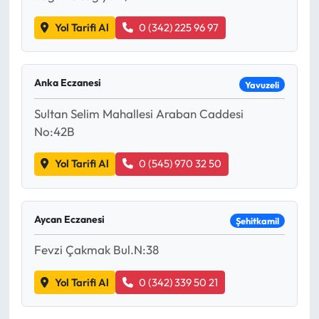
Yol Tarifi Al
0 (342) 225 96 97
Anka Eczanesi
Yavuzeli
Sultan Selim Mahallesi Araban Caddesi
No:42B
Yol Tarifi Al
0 (545) 970 32 50
Aycan Eczanesi
Şehitkamil
Fevzi Çakmak Bul.N:38
Yol Tarifi Al
0 (342) 339 50 21