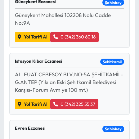
Güneykent Eczanesi
Şahinbey
Güneykent Mahallesi 102208 Nolu Cadde
No:9A
Yol Tarifi Al
0 (342) 360 60 16
Istasyon Kıbar Eczanesi
Şehitkamil
ALİ FUAT CEBESOY BLV.NO:5A ŞEHİTKAMİL-
G.ANTEP (Yıkılan Eski Şehitkamil Belediyesi
Karşısı-Forum Avm ye 100 mt.)
Yol Tarifi Al
0 (342) 325 55 37
Evren Eczanesi
Şahinbey