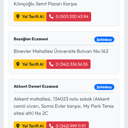
Siyaset
Kılınçoğlu Semt Pazarı Karşısı
Spor
Yol Tarifi Al
0 (501) 330 43 94
Sungurlu Haberleri
Bozoğlan Eczanesi
Şahinbey
Turizm
Binevler Mahallesi Üniversite Bulvarı No:162
Uğurludağ Haberleri
Yol Tarifi Al
0 (342) 336 56 55
Yaşam
Akkent Demet Eczanesi
Şahinbey
Yayla Haber
Akkent mahallesi, 134023 nolu sokak (Akkent
Yemek Tarifleri
camii civarı, Soma Evler karşısı, My Park Teras
sitesi altı) No 2C
Yerel Haberler
Yol Tarifi Al
0 (342) 999 11 97