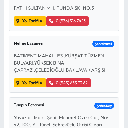
FATİH SULTAN MH. FUNDA SK. NO.3
Mecitözü Haberleri
Yol Tarifi Al
0 (536) 516 74 13
Oğuzlar Haberleri
Ortaköy Haberleri
Melina Eczanesi
Şehitkamil
BATIKENT MAHALLESİ.KÜRŞAT TÜZMEN
Osmancık Haberleri
BULVARI.YÜKSEK BİNA
ÇAPRAZI.ÇELEBİOĞLU BAKLAVA KARŞISI
Otomotiv
Yol Tarifi Al
0 (545) 635 73 62
Resmi İlan
Resmi Reklam
T.sepın Eczanesi
Şahinbey
Sağlık
Yavuzlar Mah., Şehit Mehmet Özen Cd., No:
42, 100. Yıl Tüneli Şehreküstü Girişi Civarı,