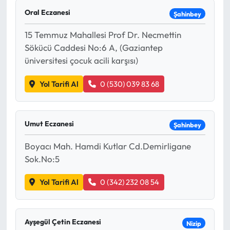
Oral Eczanesi
Şahinbey
Eğitim
15 Temmuz Mahallesi Prof Dr. Necmettin
Ekonomi
Sökücü Caddesi No:6 A, (Gaziantep
üniversitesi çocuk acili karşısı)
Güncel
Yol Tarifi Al
0 (530) 039 83 68
İskilip Haberleri
Kargı Haberleri
Umut Eczanesi
Şahinbey
Boyacı Mah. Hamdi Kutlar Cd.Demirligane
Kimdir?
Sok.No:5
Kültür Sanat
Yol Tarifi Al
0 (342) 232 08 54
Laçin Haberleri
Ayşegül Çetin Eczanesi
Nizip
Magazin