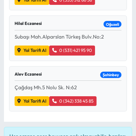
Hilal Eczanesi
Oğuzeli
Subaşı Mah.Alparslan Türkeş Bulv.No:2
Yol Tarifi Al
0 (531) 421 95 90
Alev Eczanesi
Şahinbey
Çağdaş Mh.5 Nolu Sk. N:62
Yol Tarifi Al
0 (342) 338 45 85