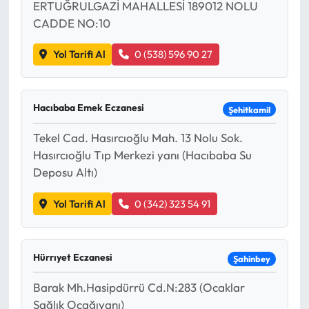
ERTUĞRULGAZİ MAHALLESİ 189012 NOLU
CADDE NO:10
Yol Tarifi Al
0 (538) 596 90 27
Hacıbaba Emek Eczanesi
Şehitkamil
Tekel Cad. Hasırcıoğlu Mah. 13 Nolu Sok.
Hasırcıoğlu Tıp Merkezi yanı (Hacıbaba Su
Deposu Altı)
Yol Tarifi Al
0 (342) 323 54 91
Hürrıyet Eczanesi
Şahinbey
Barak Mh.Hasipdürrü Cd.N:283 (Ocaklar
Sağlık Ocağıyanı)