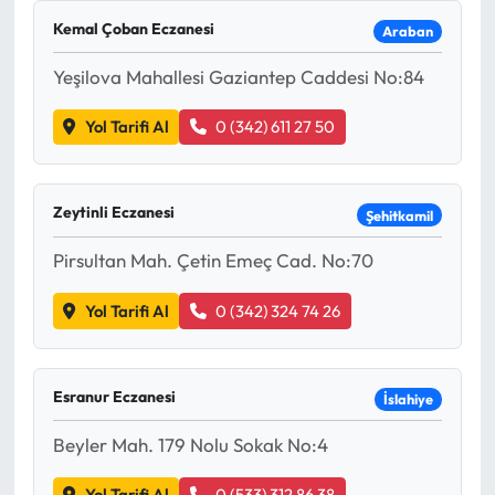
Kemal Çoban Eczanesi
Araban
Yeşilova Mahallesi Gaziantep Caddesi No:84
Yol Tarifi Al
0 (342) 611 27 50
Zeytinli Eczanesi
Şehitkamil
Pirsultan Mah. Çetin Emeç Cad. No:70
Yol Tarifi Al
0 (342) 324 74 26
Esranur Eczanesi
İslahiye
Beyler Mah. 179 Nolu Sokak No:4
Yol Tarifi Al
0 (533) 312 86 38