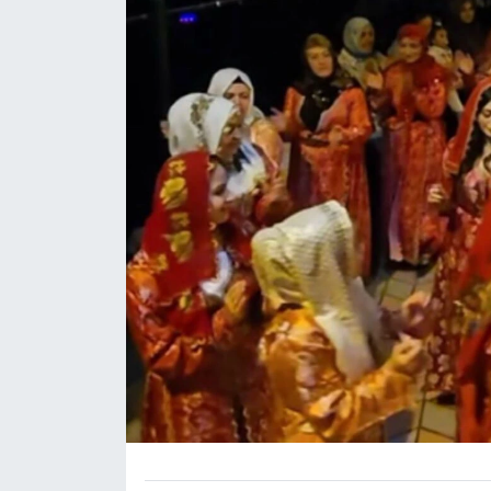
Eğitim
Ekonomi
Güncel
İskilip Haberleri
Kargı Haberleri
Kimdir?
Kültür Sanat
Laçin Haberleri
Magazin