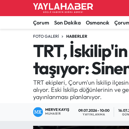
Alaca Haberleri
Çorum Nöbetçi Eczaneler
Çorum
Son Dakika
Osmancık
Çorum
Bayat Haberleri
Çorum Hava Durumu
FOTO GALERI
HABERLER
TRT, İskilip'
Bilgi - Keşfet Haberleri
Çorum Namaz Vakitleri
taşıyor: Sinem
Bilim ve Teknoloji
Çorum Trafik Yoğunluk Haritası
Boğazkale Haberleri
TFF 1.Lig Puan Durumu ve Fikstür
TRT ekipleri, Çorum'un İskilip ilçesi
alıyor. Eski İskilip düğünlerinin ve 
Çorum Haberleri
Tüm Manşetler
yayınlanması planlanıyor.
Çorum Son Dakika Haberleri
Son Dakika Haberleri
MERVE KAYIŞ
09.07.2026 - 10:00
16.07.
MUHABIR
YAYINLANMA
GÜN
Dodurga Haberleri
Haber Arşivi