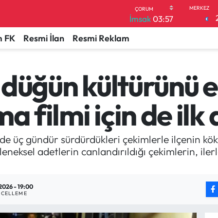
İmsak
03:57
 FK
Resmi İlan
Resmi Reklam
in düğün kültürünü
a filmi için de ilk 
nde üç gündür sürdürdükleri çekimlerle ilçenin kö
geleneksel adetlerin canlandırıldığı çekimlerin, i
2026 - 19:00
CELLEME