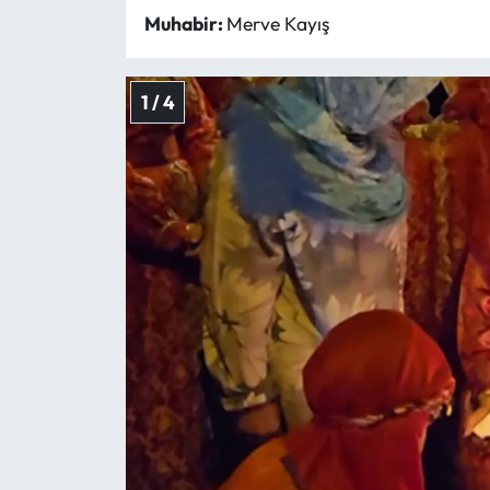
Muhabir:
Merve Kayış
Mecitözü Haberleri
1 / 4
Oğuzlar Haberleri
Ortaköy Haberleri
Osmancık Haberleri
Otomotiv
Resmi İlan
Resmi Reklam
Sağlık