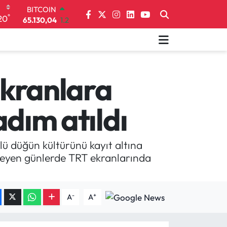
DOLAR
°
20
47,7436
0.18
EURO
55,2510
0.32
STERLİN
64,4811
0.38
GRAM ALTIN
 ekranlara
6648.99
2.59
BİST100
adım atıldı
13.773
-19
BITCOIN
65.130,04
1.2
klü düğün kültürünü kayıt altına
lerleyen günlerde TRT ekranlarında
-
+
A
A