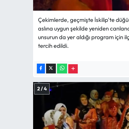
Siyaset
Spor
Çekimlerde, geçmişte İskilip'te düğ
aslına uygun şekilde yeniden canland
Sungurlu Haberleri
unsurun da yer aldığı program için i
tercih edildi.
Turizm
Uğurludağ Haberleri
Yaşam
2 / 4
Yayla Haber
Yemek Tarifleri
Yerel Haberler