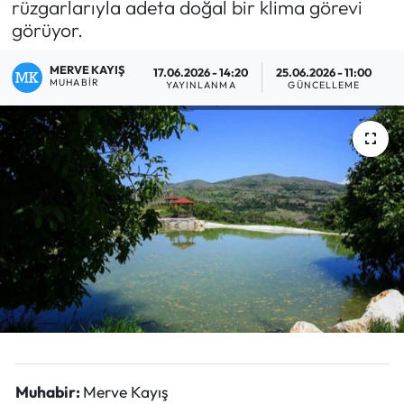
rüzgarlarıyla adeta doğal bir klima görevi
görüyor.
Eğitim
MERVE KAYIŞ
17.06.2026 - 14:20
25.06.2026 - 11:00
Ekonomi
MUHABIR
YAYINLANMA
GÜNCELLEME
Güncel
İskilip Haberleri
Kargı Haberleri
Kimdir?
Kültür Sanat
Laçin Haberleri
Muhabir:
Merve Kayış
Magazin