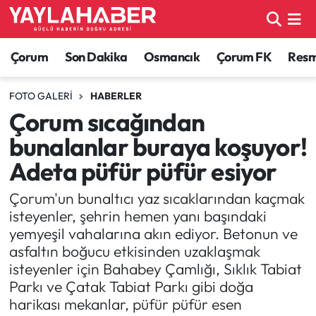
Alaca Haberleri
Çorum Nöbetçi Eczaneler
Çorum
Son Dakika
Osmancık
Çorum FK
Resmi
Bayat Haberleri
Çorum Hava Durumu
FOTO GALERI
HABERLER
Çorum sıcağından
Bilgi - Keşfet Haberleri
Çorum Namaz Vakitleri
bunalanlar buraya koşuyor!
Bilim ve Teknoloji
Çorum Trafik Yoğunluk Haritası
Adeta püfür püfür esiyor
Çorum'un bunaltıcı yaz sıcaklarından kaçmak
Boğazkale Haberleri
TFF 1.Lig Puan Durumu ve Fikstür
isteyenler, şehrin hemen yanı başındaki
yemyeşil vahalarına akın ediyor. Betonun ve
Çorum Haberleri
Tüm Manşetler
asfaltın boğucu etkisinden uzaklaşmak
isteyenler için Bahabey Çamlığı, Sıklık Tabiat
Çorum Son Dakika Haberleri
Son Dakika Haberleri
Parkı ve Çatak Tabiat Parkı gibi doğa
harikası mekanlar, püfür püfür esen
Dodurga Haberleri
Haber Arşivi