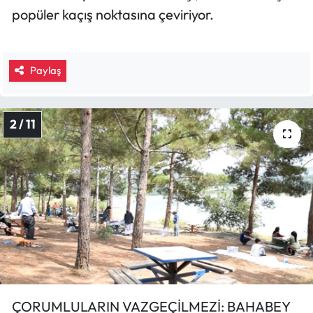
Siyaset
popüler kaçış noktasına çeviriyor.
Spor
Paylaş
Sungurlu Haberleri
Turizm
2 / 11
Uğurludağ Haberleri
Yaşam
Yayla Haber
Yemek Tarifleri
Yerel Haberler
ÇORUMLULARIN VAZGEÇİLMEZİ: BAHABEY