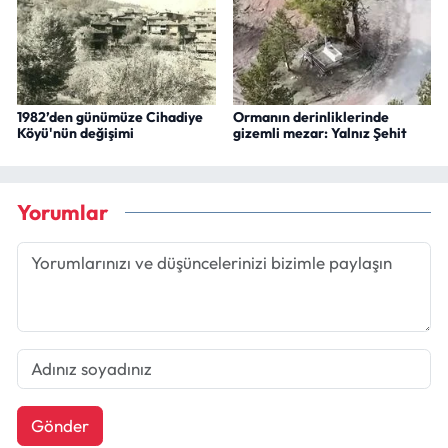
1982’den günümüze Cihadiye
Ormanın derinliklerinde
Köyü'nün değişimi
gizemli mezar: Yalnız Şehit
Yorumlar
Gönder