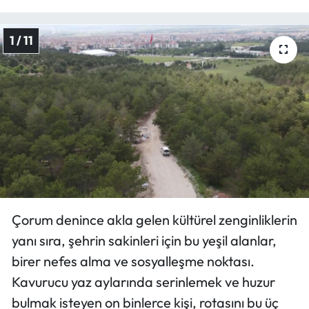
Mecitözü Haberleri
1 / 11
Oğuzlar Haberleri
Ortaköy Haberleri
Osmancık Haberleri
Otomotiv
Resmi İlan
Çorum denince akla gelen kültürel zenginliklerin
yanı sıra, şehrin sakinleri için bu yeşil alanlar,
Resmi Reklam
birer nefes alma ve sosyalleşme noktası.
Sağlık
Kavurucu yaz aylarında serinlemek ve huzur
bulmak isteyen on binlerce kişi, rotasını bu üç