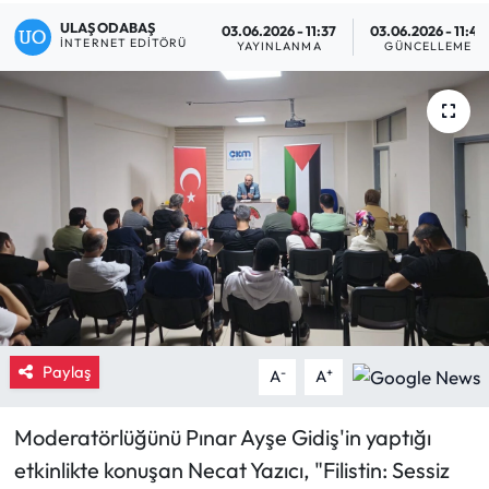
ULAŞ ODABAŞ
03.06.2026 - 11:37
03.06.2026 - 11:42
Eğitim
İNTERNET EDITÖRÜ
YAYINLANMA
GÜNCELLEME
Ekonomi
Güncel
İskilip Haberleri
Kargı Haberleri
Kimdir?
Kültür Sanat
Paylaş
-
+
A
A
Laçin Haberleri
Moderatörlüğünü Pınar Ayşe Gidiş'in yaptığı
etkinlikte konuşan Necat Yazıcı, "Filistin: Sessiz
Magazin