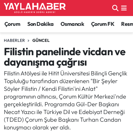
Alaca Haberleri
Çorum Nöbetçi Eczaneler
Çorum
Son Dakika
Osmancık
Çorum FK
Resmi
Bayat Haberleri
Çorum Hava Durumu
HABERLER
GÜNCEL
Filistin panelinde vicdan ve
Bilgi - Keşfet Haberleri
Çorum Namaz Vakitleri
dayanışma çağrısı
Bilim ve Teknoloji
Çorum Trafik Yoğunluk Haritası
Filistin Atölyesi ile Hitit Üniversitesi Bilinçli Gençlik
Topluluğu tarafından düzenlenen "Bir Şeyler
Boğazkale Haberleri
TFF 1.Lig Puan Durumu ve Fikstür
Söyler Filistin / Kendi Filistin'ini Anlat"
programının altıncısı, Çorum Kültür Merkezi'nde
Çorum Haberleri
Tüm Manşetler
gerçekleştirildi. Programda Gül-Der Başkanı
Necat Yazıcı ile Türkiye Dil ve Edebiyat Derneği
Çorum Son Dakika Haberleri
Son Dakika Haberleri
(TDED) Çorum Şube Başkanı Turhan Candan
konuşmacı olarak yer aldı.
Dodurga Haberleri
Haber Arşivi