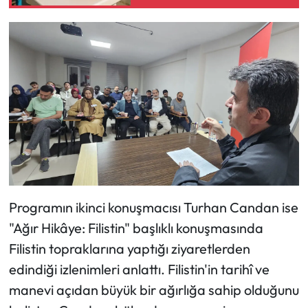
şaşırttı
Siyaset
Spor
Sungurlu Haberleri
Turizm
Uğurludağ Haberleri
Yaşam
Programın ikinci konuşmacısı Turhan Candan ise
Yayla Haber
"Ağır Hikâye: Filistin" başlıklı konuşmasında
Filistin topraklarına yaptığı ziyaretlerden
Yemek Tarifleri
edindiği izlenimleri anlattı. Filistin'in tarihî ve
Yerel Haberler
manevi açıdan büyük bir ağırlığa sahip olduğunu