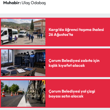
Muhabir:
Ulaş Odabaş
Kargı’da öğrenci taşıma ihalesi
26 Ağustos’ta
Çorum Belediyesi zabıta için
kışlık kıyafet alacak
Çorum Belediyesi yol çizgi
boyası satın alacak