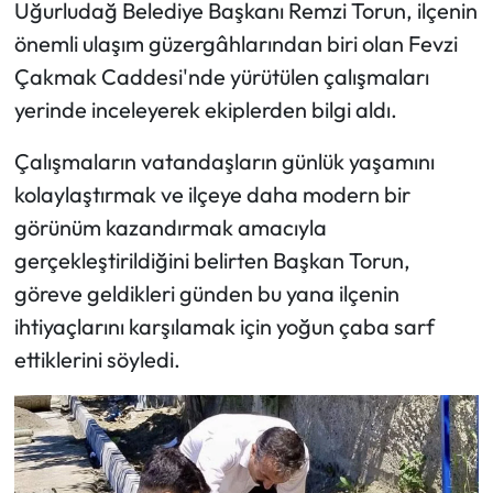
Uğurludağ Belediye Başkanı Remzi Torun, ilçenin
önemli ulaşım güzergâhlarından biri olan Fevzi
Mecitözü Haberleri
Çakmak Caddesi'nde yürütülen çalışmaları
Oğuzlar Haberleri
yerinde inceleyerek ekiplerden bilgi aldı.
Çalışmaların vatandaşların günlük yaşamını
Ortaköy Haberleri
kolaylaştırmak ve ilçeye daha modern bir
Osmancık Haberleri
görünüm kazandırmak amacıyla
gerçekleştirildiğini belirten Başkan Torun,
Otomotiv
göreve geldikleri günden bu yana ilçenin
ihtiyaçlarını karşılamak için yoğun çaba sarf
Resmi İlan
ettiklerini söyledi.
Resmi Reklam
Sağlık