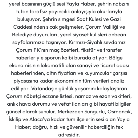
yerel basınının güçlü sesi Yayla Haber, şehrin nabzını
tutan tarafsız yayıncılık anlayışıyla okurlarıyla
buluşuyor. Şehrin simgesi Saat Kulesi ve Gazi
Caddesi'nden sıcak gelişmeler, Çorum Valiliği ve
Belediye duyuruları, yerel siyaset kulisleri anbean
sayfalarımıza taşınıyor. Kırmızı-Siyahlı sevdamız
Çorum FK'nın maç özetleri, fikstür ve transfer
haberleriyle sporun kalbi burada atıyor. Bölge
ekonomisinin lokomotifi olan sanayi ve ticaret odası
haberlerinden, altın fiyatları ve kuyumcular çarşısı
piyasasına kadar ekonominin tüm verileri analiz
ediliyor. Vatandaşın günlük yaşamını kolaylaştıran
Çorum nöbetçi eczane listesi, namaz ve ezan vakitleri,
anlık hava durumu ve vefat ilanları gibi hayati bilgiler
güncel olarak sunulur. Merkezden Sungurlu, Osmancık,
İskilip ve Alaca'ya kadar tüm ilçelerin sesi olan Yayla
Haber; doğru, hızlı ve güvenilir haberciliğin tek
adresidir.