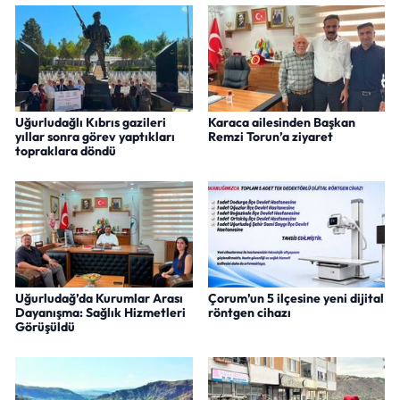
Uğurludağlı Kıbrıs gazileri
Karaca ailesinden Başkan
yıllar sonra görev yaptıkları
Remzi Torun’a ziyaret
topraklara döndü
Uğurludağ’da Kurumlar Arası
Çorum’un 5 ilçesine yeni dijital
Dayanışma: Sağlık Hizmetleri
röntgen cihazı
Görüşüldü