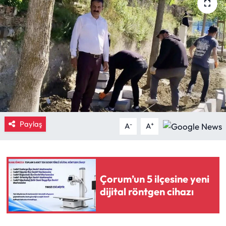
Eğitim
Ekonomi
Güncel
İskilip Haberleri
Kargı Haberleri
Paylaş
-
+
A
A
Kimdir?
Kültür Sanat
Çorum’un 5 ilçesine yeni
dijital röntgen cihazı
Laçin Haberleri
Magazin