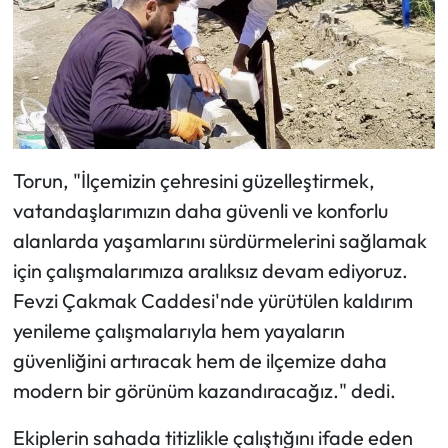
Siyaset
Spor
Sungurlu Haberleri
Turizm
Torun, "İlçemizin çehresini güzelleştirmek,
vatandaşlarımızın daha güvenli ve konforlu
Uğurludağ Haberleri
alanlarda yaşamlarını sürdürmelerini sağlamak
Yaşam
için çalışmalarımıza aralıksız devam ediyoruz.
Fevzi Çakmak Caddesi'nde yürütülen kaldırım
Yayla Haber
yenileme çalışmalarıyla hem yayaların
güvenliğini artıracak hem de ilçemize daha
Yemek Tarifleri
modern bir görünüm kazandıracağız." dedi.
Yerel Haberler
Ekiplerin sahada titizlikle çalıştığını ifade eden