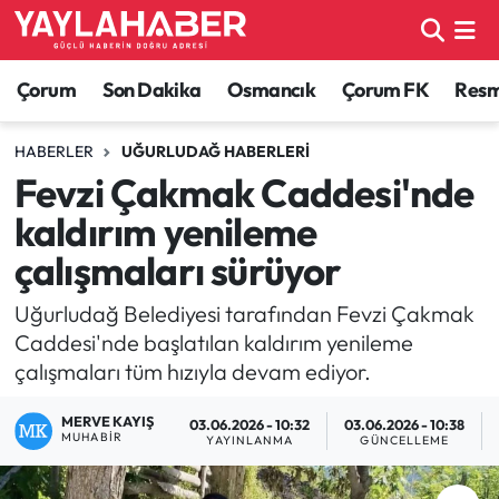
Alaca Haberleri
Çorum Nöbetçi Eczaneler
Çorum
Son Dakika
Osmancık
Çorum FK
Resmi
Bayat Haberleri
Çorum Hava Durumu
HABERLER
UĞURLUDAĞ HABERLERI
Fevzi Çakmak Caddesi'nde
Bilgi - Keşfet Haberleri
Çorum Namaz Vakitleri
kaldırım yenileme
Bilim ve Teknoloji
Çorum Trafik Yoğunluk Haritası
çalışmaları sürüyor
Boğazkale Haberleri
TFF 1.Lig Puan Durumu ve Fikstür
Uğurludağ Belediyesi tarafından Fevzi Çakmak
Caddesi'nde başlatılan kaldırım yenileme
Çorum Haberleri
Tüm Manşetler
çalışmaları tüm hızıyla devam ediyor.
MERVE KAYIŞ
Çorum Son Dakika Haberleri
Son Dakika Haberleri
03.06.2026 - 10:32
03.06.2026 - 10:38
MUHABIR
YAYINLANMA
GÜNCELLEME
Dodurga Haberleri
Haber Arşivi