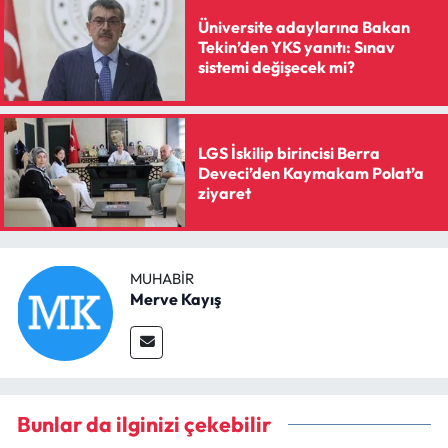
Üniversite adaylarına Bakan
Tekin’den YKS yanıtı: Sınav
sistemi değişecek mi?
LGS İskilip birincisi Berra
Deveci’den Kaymakam Polat’a
ziyaret
MUHABIR
Merve Kayış
Bunlar da ilginizi çekebilir