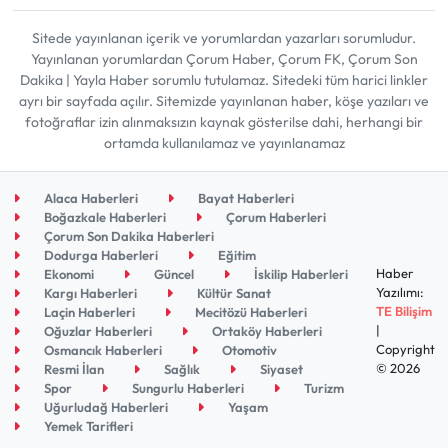
Sitede yayınlanan içerik ve yorumlardan yazarları sorumludur.
Yayınlanan yorumlardan Çorum Haber, Çorum FK, Çorum Son
Dakika | Yayla Haber sorumlu tutulamaz. Sitedeki tüm harici linkler
ayrı bir sayfada açılır. Sitemizde yayınlanan haber, köşe yazıları ve
fotoğraflar izin alınmaksızın kaynak gösterilse dahi, herhangi bir
ortamda kullanılamaz ve yayınlanamaz
Alaca Haberleri
Bayat Haberleri
Boğazkale Haberleri
Çorum Haberleri
Çorum Son Dakika Haberleri
Dodurga Haberleri
Eğitim
Haber
Ekonomi
Güncel
İskilip Haberleri
Yazılımı:
Kargı Haberleri
Kültür Sanat
TE Bilişim
Laçin Haberleri
Mecitözü Haberleri
|
Oğuzlar Haberleri
Ortaköy Haberleri
Copyright
Osmancık Haberleri
Otomotiv
© 2026
Resmi İlan
Sağlık
Siyaset
Spor
Sungurlu Haberleri
Turizm
Uğurludağ Haberleri
Yaşam
Yemek Tarifleri