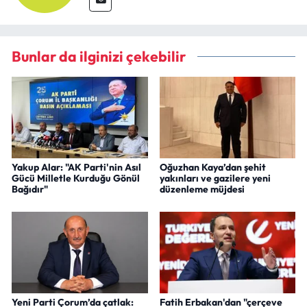
Bunlar da ilginizi çekebilir
Yakup Alar: "AK Parti'nin Asıl
Oğuzhan Kaya’dan şehit
Gücü Milletle Kurduğu Gönül
yakınları ve gazilere yeni
Bağıdır"
düzenleme müjdesi
Yeni Parti Çorum’da çatlak:
Fatih Erbakan'dan "çerçeve