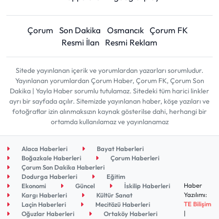
Çorum
Son Dakika
Osmancık
Çorum FK
Resmi İlan
Resmi Reklam
Sitede yayınlanan içerik ve yorumlardan yazarları sorumludur.
Yayınlanan yorumlardan Çorum Haber, Çorum FK, Çorum Son
Dakika | Yayla Haber sorumlu tutulamaz. Sitedeki tüm harici linkler
ayrı bir sayfada açılır. Sitemizde yayınlanan haber, köşe yazıları ve
fotoğraflar izin alınmaksızın kaynak gösterilse dahi, herhangi bir
ortamda kullanılamaz ve yayınlanamaz
Alaca Haberleri
Bayat Haberleri
Boğazkale Haberleri
Çorum Haberleri
Çorum Son Dakika Haberleri
Dodurga Haberleri
Eğitim
Haber
Ekonomi
Güncel
İskilip Haberleri
Yazılımı:
Kargı Haberleri
Kültür Sanat
TE Bilişim
Laçin Haberleri
Mecitözü Haberleri
|
Oğuzlar Haberleri
Ortaköy Haberleri