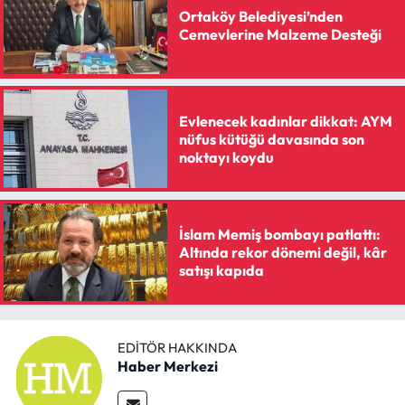
Ortaköy Belediyesi’nden
Cemevlerine Malzeme Desteği
Evlenecek kadınlar dikkat: AYM
nüfus kütüğü davasında son
noktayı koydu
İslam Memiş bombayı patlattı:
Altında rekor dönemi değil, kâr
satışı kapıda
EDITÖR HAKKINDA
Haber Merkezi