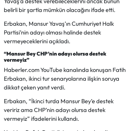
Yavaş’a destek verebileceklerini ancak bunun
belirli bir şartla mümkün olacağını ifade etti.
Mecitözü Haberleri
Erbakan, Mansur Yavaş’ın Cumhuriyet Halk
Oğuzlar Haberleri
Partisi’nin adayı olması halinde destek
vermeyeceklerini açıkladı.
Ortaköy Haberleri
“Mansur Bey CHP’nin adayı olursa destek
Osmancık Haberleri
vermeyiz”
Haberler.com YouTube kanalında konuşan Fatih
Otomotiv
Erbakan, ikinci tur senaryolarına ilişkin soruya
dikkat çeken yanıt verdi.
Resmi İlan
Erbakan, “İkinci turda Mansur Bey’e destek
Resmi Reklam
veririz ama CHP’nin adayı olursa destek
vermeyiz” ifadelerini kullandı.
Sağlık