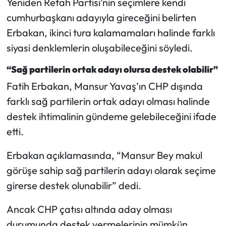
Yeniden Refah Partisi’nin seçimlere kendi
Siyaset
cumhurbaşkanı adayıyla gireceğini belirten
Spor
Erbakan, ikinci tura kalamamaları halinde farklı
siyasi denklemlerin oluşabileceğini söyledi.
Sungurlu Haberleri
“Sağ partilerin ortak adayı olursa destek olabilir”
Turizm
Fatih Erbakan, Mansur Yavaş’ın CHP dışında
farklı sağ partilerin ortak adayı olması halinde
Uğurludağ Haberleri
destek ihtimalinin gündeme gelebileceğini ifade
etti.
Yaşam
Erbakan açıklamasında, “Mansur Bey makul
Yayla Haber
görüşe sahip sağ partilerin adayı olarak seçime
Yemek Tarifleri
girerse destek olunabilir” dedi.
Ancak CHP çatısı altında aday olması
Yerel Haberler
durumunda destek vermelerinin mümkün