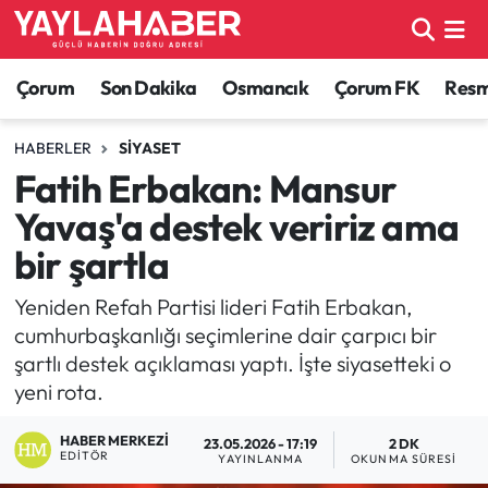
Alaca Haberleri
Çorum Nöbetçi Eczaneler
Çorum
Son Dakika
Osmancık
Çorum FK
Resmi
Bayat Haberleri
Çorum Hava Durumu
HABERLER
SIYASET
Fatih Erbakan: Mansur
Bilgi - Keşfet Haberleri
Çorum Namaz Vakitleri
Yavaş'a destek veririz ama
Bilim ve Teknoloji
Çorum Trafik Yoğunluk Haritası
bir şartla
Boğazkale Haberleri
TFF 1.Lig Puan Durumu ve Fikstür
Yeniden Refah Partisi lideri Fatih Erbakan,
cumhurbaşkanlığı seçimlerine dair çarpıcı bir
Çorum Haberleri
Tüm Manşetler
şartlı destek açıklaması yaptı. İşte siyasetteki o
yeni rota.
Çorum Son Dakika Haberleri
Son Dakika Haberleri
HABER MERKEZI
23.05.2026 - 17:19
2 DK
EDITÖR
YAYINLANMA
OKUNMA SÜRESI
Dodurga Haberleri
Haber Arşivi