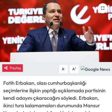
Eğitim
Ekonomi
Güncel
İskilip Haberleri
Kargı Haberleri
Paylaş
-
+
A
A
Kimdir?
Fatih Erbakan, olası cumhurbaşkanlığı
Kültür Sanat
seçimlerine ilişkin yaptığı açıklamada partisinin
kendi adayını çıkaracağını söyledi. Erbakan,
Laçin Haberleri
ikinci tura kalamamaları durumunda Mansur
Magazin