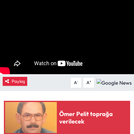
Eğitim
Ekonomi
Güncel
İskilip Haberleri
Kargı Haberleri
Paylaş
-
+
A
A
Kimdir?
Kültür Sanat
Ömer Pelit toprağa
Laçin Haberleri
verilecek
Magazin