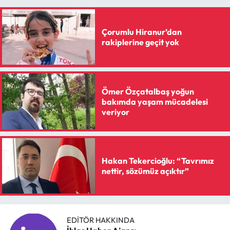
Çorumlu Hiranur’dan
rakiplerine geçit yok
Ömer Özçatalbaş yoğun
bakımda yaşam mücadelesi
veriyor
Hakan Tekercioğlu: “Tavrımız
nettir, sözümüz açıktır”
EDITÖR HAKKINDA