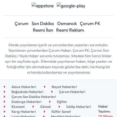
Çorum
Son Dakika
Osmancık
Çorum FK
Resmi İlan
Resmi Reklam
Sitede yayınlanan içerik ve yorumlardan yazarları sorumludur.
Yayınlanan yorumlardan Çorum Haber, Çorum FK, Çorum Son
Dakika | Yayla Haber sorumlu tutulamaz. Sitedeki tüm harici linkler
ayrı bir sayfada açılır. Sitemizde yayınlanan haber, köşe yazıları ve
fotoğraflar izin alınmaksızın kaynak gösterilse dahi, herhangi bir
ortamda kullanılamaz ve yayınlanamaz
Alaca Haberleri
Bayat Haberleri
Boğazkale Haberleri
Çorum Haberleri
Çorum Son Dakika Haberleri
Dodurga Haberleri
Eğitim
Haber
Ekonomi
Güncel
İskilip Haberleri
Yazılımı:
Kargı Haberleri
Kültür Sanat
TE Bilişim
Laçin Haberleri
Mecitözü Haberleri