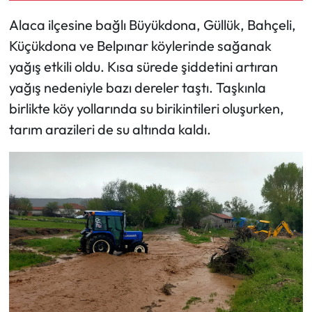
Alaca ilçesine bağlı Büyükdona, Güllük, Bahçeli,
Mecitözü Haberleri
Küçükdona ve Belpınar köylerinde sağanak
yağış etkili oldu. Kısa sürede şiddetini artıran
Oğuzlar Haberleri
yağış nedeniyle bazı dereler taştı. Taşkınla
Ortaköy Haberleri
birlikte köy yollarında su birikintileri oluşurken,
tarım arazileri de su altında kaldı.
Osmancık Haberleri
Otomotiv
Resmi İlan
Resmi Reklam
Sağlık