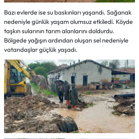
Siyaset
Bazı evlerde ise su baskınları yaşandı. Sağanak
Spor
nedeniyle günlük yaşam olumsuz etkiledi. Köyde
taşkın sularının tarım alanlarını doldurdu.
Sungurlu Haberleri
Bölgede yağışın ardından oluşan sel nedeniyle
vatandaşlar güçlük yaşadı.
Turizm
Uğurludağ Haberleri
Yaşam
Yayla Haber
Yemek Tarifleri
Yerel Haberler