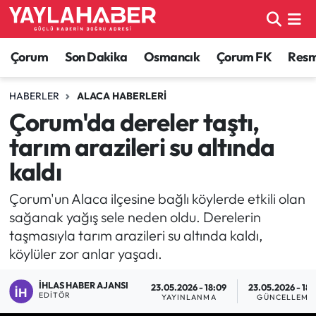
Alaca Haberleri
Çorum Nöbetçi Eczaneler
Çorum
Son Dakika
Osmancık
Çorum FK
Resmi
Bayat Haberleri
Çorum Hava Durumu
HABERLER
ALACA HABERLERI
Çorum'da dereler taştı,
Bilgi - Keşfet Haberleri
Çorum Namaz Vakitleri
tarım arazileri su altında
Bilim ve Teknoloji
Çorum Trafik Yoğunluk Haritası
kaldı
Boğazkale Haberleri
TFF 1.Lig Puan Durumu ve Fikstür
Çorum'un Alaca ilçesine bağlı köylerde etkili olan
sağanak yağış sele neden oldu. Derelerin
Çorum Haberleri
Tüm Manşetler
taşmasıyla tarım arazileri su altında kaldı,
köylüler zor anlar yaşadı.
Çorum Son Dakika Haberleri
Son Dakika Haberleri
İHLAS HABER AJANSI
23.05.2026 - 18:09
23.05.2026 - 18:
EDITÖR
YAYINLANMA
GÜNCELLEME
Dodurga Haberleri
Haber Arşivi