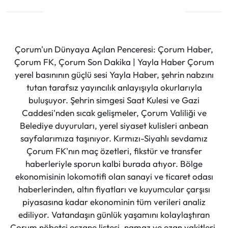
Çorum'un Dünyaya Açılan Penceresi: Çorum Haber,
Çorum FK, Çorum Son Dakika | Yayla Haber Çorum
yerel basınının güçlü sesi Yayla Haber, şehrin nabzını
tutan tarafsız yayıncılık anlayışıyla okurlarıyla
buluşuyor. Şehrin simgesi Saat Kulesi ve Gazi
Caddesi'nden sıcak gelişmeler, Çorum Valiliği ve
Belediye duyuruları, yerel siyaset kulisleri anbean
sayfalarımıza taşınıyor. Kırmızı-Siyahlı sevdamız
Çorum FK'nın maç özetleri, fikstür ve transfer
haberleriyle sporun kalbi burada atıyor. Bölge
ekonomisinin lokomotifi olan sanayi ve ticaret odası
haberlerinden, altın fiyatları ve kuyumcular çarşısı
piyasasına kadar ekonominin tüm verileri analiz
ediliyor. Vatandaşın günlük yaşamını kolaylaştıran
Çorum nöbetçi eczane listesi, namaz ve ezan vakitleri,