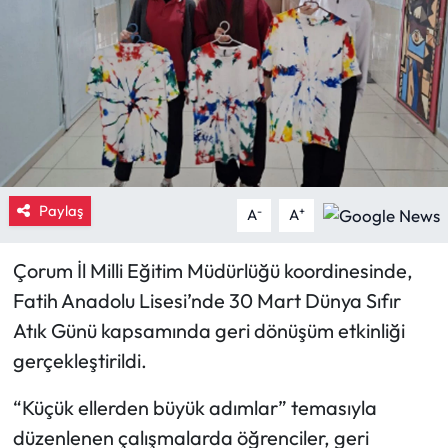
Eğitim
Ekonomi
Güncel
İskilip Haberleri
Paylaş
-
+
A
A
Kargı Haberleri
Çorum İl Milli Eğitim Müdürlüğü koordinesinde,
Kimdir?
Fatih Anadolu Lisesi’nde 30 Mart Dünya Sıfır
Atık Günü kapsamında geri dönüşüm etkinliği
Kültür Sanat
gerçekleştirildi.
Laçin Haberleri
“Küçük ellerden büyük adımlar” temasıyla
düzenlenen çalışmalarda öğrenciler, geri
Magazin