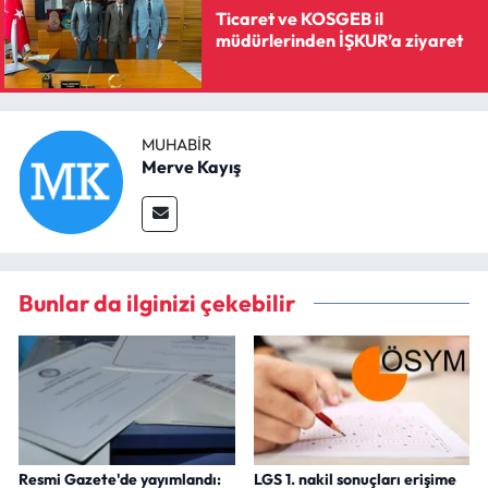
Ticaret ve KOSGEB il
müdürlerinden İŞKUR’a ziyaret
MUHABIR
Merve Kayış
Bunlar da ilginizi çekebilir
Resmi Gazete'de yayımlandı:
LGS 1. nakil sonuçları erişime