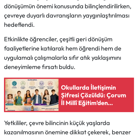
dönüşümün önemi konusunda bilinçlendirilirken,
Mecitözü Haberleri
çevreye duyarlı davranışların yaygınlaştırılması
hedeflendi.
Oğuzlar Haberleri
Etkinlikte öğrenciler, çeşitli geri dönüşüm
Ortaköy Haberleri
faaliyetlerine katılarak hem öğrendi hem de
uygulamalı çalışmalarla sıfır atık yaklaşımını
Osmancık Haberleri
deneyimleme fırsatı buldu.
Otomotiv
Okullarda İletişimin
Resmi İlan
Şifresi Çözüldü: Çorum
İl Millî Eğitim’den
Resmi Reklam
Anlamlı Hamle!
Yetkililer, çevre bilincinin küçük yaşlarda
Sağlık
kazanılmasının önemine dikkat çekerek, benzer