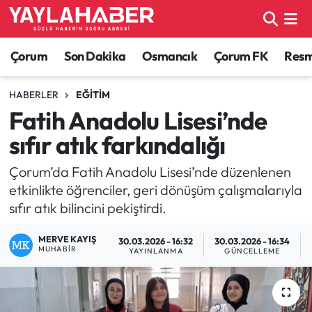
Alaca Haberleri
Çorum Nöbetçi Eczaneler
Çorum
Son Dakika
Osmancık
Çorum FK
Resmi
Bayat Haberleri
Çorum Hava Durumu
HABERLER
EĞITIM
Fatih Anadolu Lisesi’nde
Bilgi - Keşfet Haberleri
Çorum Namaz Vakitleri
sıfır atık farkındalığı
Bilim ve Teknoloji
Çorum Trafik Yoğunluk Haritası
Çorum’da Fatih Anadolu Lisesi’nde düzenlenen
etkinlikte öğrenciler, geri dönüşüm çalışmalarıyla
Boğazkale Haberleri
TFF 1.Lig Puan Durumu ve Fikstür
sıfır atık bilincini pekiştirdi.
Çorum Haberleri
Tüm Manşetler
MERVE KAYIŞ
30.03.2026 - 16:32
30.03.2026 - 16:34
MUHABIR
YAYINLANMA
GÜNCELLEME
Çorum Son Dakika Haberleri
Son Dakika Haberleri
Dodurga Haberleri
Haber Arşivi