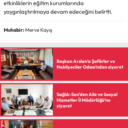
Siyaset
etkinliklerin eğitim kurumlarında
yaygınlaştırılmaya devam edeceğini belirtti.
Spor
Muhabir:
Merve Kayış
Sungurlu Haberleri
Turizm
Uğurludağ Haberleri
Başkan Arslan’a Şoförler ve
Nakliyeciler Odası’ndan ziyaret
Yaşam
Yayla Haber
Sağlık-Sen’den Aile ve Sosyal
Hizmetler İl Müdürlüğü’ne
Yemek Tarifleri
ziyaret
Yerel Haberler