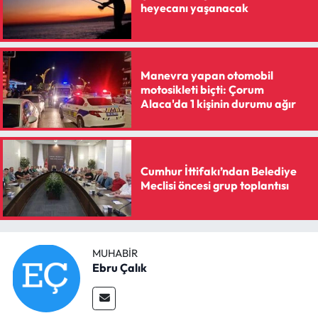
heyecanı yaşanacak
Manevra yapan otomobil
motosikleti biçti: Çorum
Alaca'da 1 kişinin durumu ağır
Cumhur İttifakı’ndan Belediye
Meclisi öncesi grup toplantısı
MUHABIR
Ebru Çalık