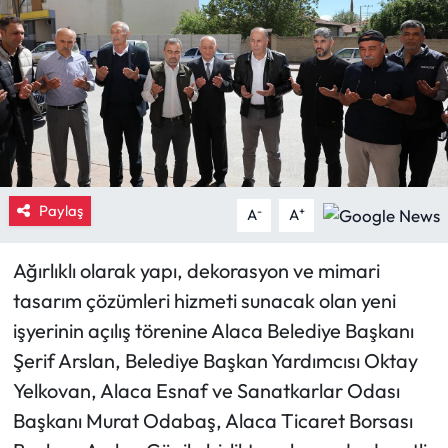
Eğitim
Ekonomi
Güncel
İskilip Haberleri
Paylaş
-
+
A
A
Kargı Haberleri
Ağırlıklı olarak yapı, dekorasyon ve mimari
Kimdir?
tasarım çözümleri hizmeti sunacak olan yeni
işyerinin açılış törenine Alaca Belediye Başkanı
Kültür Sanat
Şerif Arslan, Belediye Başkan Yardımcısı Oktay
Yelkovan, Alaca Esnaf ve Sanatkarlar Odası
Laçin Haberleri
Başkanı Murat Odabaş, Alaca Ticaret Borsası
Magazin