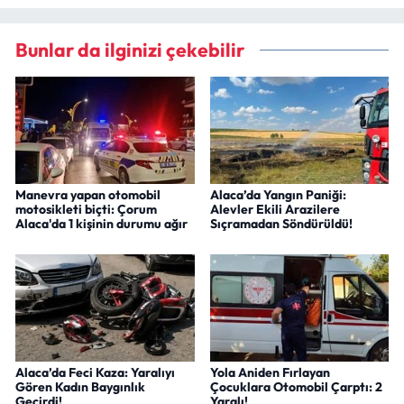
Bunlar da ilginizi çekebilir
Manevra yapan otomobil
Alaca’da Yangın Paniği:
motosikleti biçti: Çorum
Alevler Ekili Arazilere
Alaca'da 1 kişinin durumu ağır
Sıçramadan Söndürüldü!
Alaca’da Feci Kaza: Yaralıyı
Yola Aniden Fırlayan
Gören Kadın Baygınlık
Çocuklara Otomobil Çarptı: 2
Geçirdi!
Yaralı!