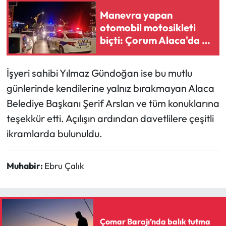
Manevra yapan
otomobil motosikleti
biçti: Çorum Alaca'da 1
kişinin durumu ağır
İşyeri sahibi Yılmaz Gündoğan ise bu mutlu
günlerinde kendilerine yalnız bırakmayan Alaca
Belediye Başkanı Şerif Arslan ve tüm konuklarına
teşekkür etti. Açılışın ardından davetlilere çeşitli
ikramlarda bulunuldu.
Muhabir:
Ebru Çalık
Çomar Barajı’nda balık tutma