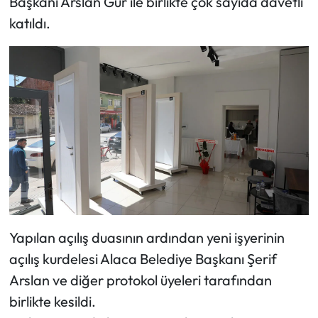
Başkanı Arslan Gür ile birlikte çok sayıda davetli
katıldı.
Mecitözü Haberleri
Oğuzlar Haberleri
Ortaköy Haberleri
Osmancık Haberleri
Otomotiv
Resmi İlan
Yapılan açılış duasının ardından yeni işyerinin
Resmi Reklam
açılış kurdelesi Alaca Belediye Başkanı Şerif
Arslan ve diğer protokol üyeleri tarafından
Sağlık
birlikte kesildi.