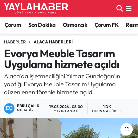
Alaca Haberleri
Çorum Nöbetçi Eczaneler
Çorum
Son Dakika
Osmancık
Çorum FK
Resmi
Bayat Haberleri
Çorum Hava Durumu
HABERLER
ALACA HABERLERI
Evorya Meuble Tasarım
Bilgi - Keşfet Haberleri
Çorum Namaz Vakitleri
Uygulama hizmete açıldı
Bilim ve Teknoloji
Çorum Trafik Yoğunluk Haritası
Alaca’da işletmeciliğini Yılmaz Gündoğan’ın
yaptığı Evorya Meuble Tasarım Uygulama
Boğazkale Haberleri
TFF 1.Lig Puan Durumu ve Fikstür
düzenlenen törenle hizmete açıldı.
Çorum Haberleri
Tüm Manşetler
EBRU ÇALIK
19.05.2026 - 08:00
1 DK
MUHABIR
YAYINLANMA
OKUNMA SÜRESI
Çorum Son Dakika Haberleri
Son Dakika Haberleri
Dodurga Haberleri
Haber Arşivi