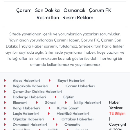
Çorum
Son Dakika
Osmancık
Çorum FK
Resmi İlan
Resmi Reklam
Sitede yayınlanan içerik ve yorumlardan yazarları sorumludur.
Yayınlanan yorumlardan Çorum Haber, Çorum FK, Çorum Son
Dakika | Yayla Haber sorumlu tutulamaz. Sitedeki tüm harici linkler
ayrı bir sayfada açılır. Sitemizde yayınlanan haber, köşe yazıları ve
fotoğraflar izin alınmaksızın kaynak gösterilse dahi, herhangi bir
ortamda kullanılamaz ve yayınlanamaz
Alaca Haberleri
Bayat Haberleri
Boğazkale Haberleri
Çorum Haberleri
Çorum Son Dakika Haberleri
Dodurga Haberleri
Eğitim
Haber
Ekonomi
Güncel
İskilip Haberleri
Yazılımı:
Kargı Haberleri
Kültür Sanat
TE Bilişim
Laçin Haberleri
Mecitözü Haberleri
|
Oğuzlar Haberleri
Ortaköy Haberleri
Copyright
Osmancık Haberleri
Otomotiv
© 2026