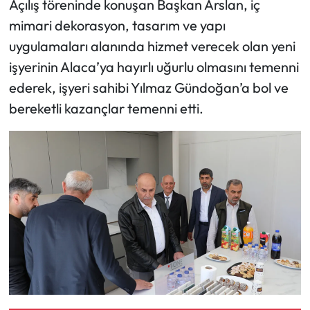
Açılış töreninde konuşan Başkan Arslan, iç
Siyaset
mimari dekorasyon, tasarım ve yapı
Spor
uygulamaları alanında hizmet verecek olan yeni
işyerinin Alaca’ya hayırlı uğurlu olmasını temenni
Sungurlu Haberleri
ederek, işyeri sahibi Yılmaz Gündoğan’a bol ve
bereketli kazançlar temenni etti.
Turizm
Uğurludağ Haberleri
Yaşam
Yayla Haber
Yemek Tarifleri
Yerel Haberler