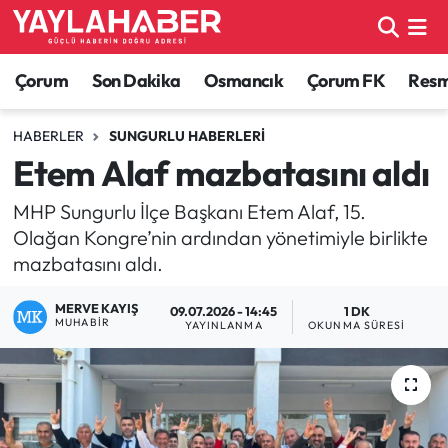
Alaca Haberleri
Çorum Nöbetçi Eczaneler
Çorum
Son Dakika
Osmancık
Çorum FK
Resmi
Bayat Haberleri
Çorum Hava Durumu
HABERLER
SUNGURLU HABERLERI
Etem Alaf mazbatasını aldı
Bilgi - Keşfet Haberleri
Çorum Namaz Vakitleri
MHP Sungurlu İlçe Başkanı Etem Alaf, 15.
Bilim ve Teknoloji
Çorum Trafik Yoğunluk Haritası
Olağan Kongre’nin ardından yönetimiyle birlikte
mazbatasını aldı.
Boğazkale Haberleri
TFF 1.Lig Puan Durumu ve Fikstür
MERVE KAYIŞ
09.07.2026 - 14:45
1 DK
MUHABIR
YAYINLANMA
OKUNMA SÜRESI
Çorum Haberleri
Tüm Manşetler
Çorum Son Dakika Haberleri
Son Dakika Haberleri
Dodurga Haberleri
Haber Arşivi