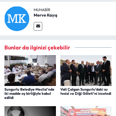
MUHABIR
Merve Kayış
Bunlar da ilginizi çekebilir
Sungurlu Belediye Meclisi’nde
Vali Çalgan Sungurlu’daki su
iki madde oy birliğiyle kabul
tesisi ve Diği Göleti’ni inceledi
edildi