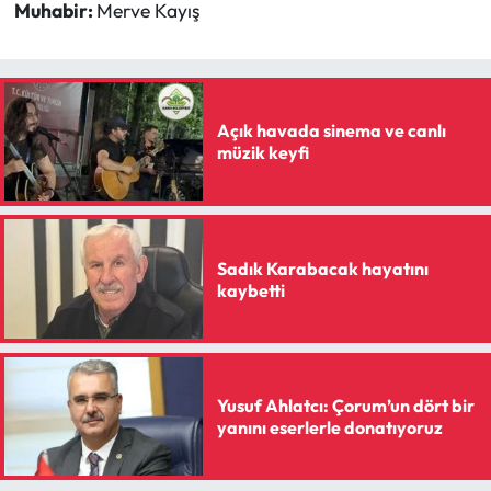
Siyaset
Muhabir:
Merve Kayış
Spor
Sungurlu Haberleri
Açık havada sinema ve canlı
müzik keyfi
Turizm
Uğurludağ Haberleri
Sadık Karabacak hayatını
Yaşam
kaybetti
Yayla Haber
Yemek Tarifleri
Yusuf Ahlatcı: Çorum’un dört bir
yanını eserlerle donatıyoruz
Yerel Haberler