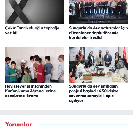
Çakır Tanrıkoluoğlu toprağa
Sungurlu'da dev yatırımlar için
verildi
düzenlenen toplu törende
kurdeleler kesildi
Hayırsever iş insanından
Sungurlu'da dev istihdam
Kur’an kursu öğrencilerine
projesi başladı: 430 kişiye
dondurma ikramı
savunma sanayisi kapısı
açılıyor
Yorumlar