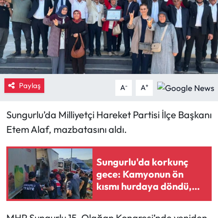
Eğitim
Ekonomi
Güncel
Paylaş
-
+
A
A
İskilip Haberleri
Sungurlu’da Milliyetçi Hareket Partisi İlçe Başkanı
Kargı Haberleri
Etem Alaf, mazbatasını aldı.
Kimdir?
Sungurlu'da korkunç
Kültür Sanat
gece: Kamyonun ön
kısmı hurdaya döndü,
Laçin Haberleri
sürücü hayatını
kaybetti!
Magazin
MHP Sungurlu 15. Olağan Kongresi’nde yeniden