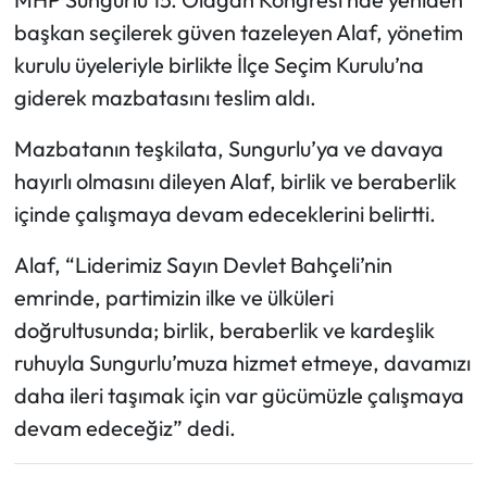
başkan seçilerek güven tazeleyen Alaf, yönetim
Mecitözü Haberleri
kurulu üyeleriyle birlikte İlçe Seçim Kurulu’na
giderek mazbatasını teslim aldı.
Oğuzlar Haberleri
Mazbatanın teşkilata, Sungurlu’ya ve davaya
Ortaköy Haberleri
hayırlı olmasını dileyen Alaf, birlik ve beraberlik
içinde çalışmaya devam edeceklerini belirtti.
Osmancık Haberleri
Alaf, “Liderimiz Sayın Devlet Bahçeli’nin
Otomotiv
emrinde, partimizin ilke ve ülküleri
Resmi İlan
doğrultusunda; birlik, beraberlik ve kardeşlik
ruhuyla Sungurlu’muza hizmet etmeye, davamızı
Resmi Reklam
daha ileri taşımak için var gücümüzle çalışmaya
devam edeceğiz” dedi.
Sağlık